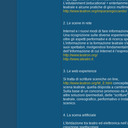
L’edutainment (educational + entertainmen
teatrale e alcune pratiche di gioco multim
http://www.teatron.org/impararegiocando/
2. Le scene in rete
Internet e i nuovi modi di fare informazion
Una ricognizione sulle diverse esperienze
oltre gli aspetti performativi e di ricerca s
L'informazione e la formazione teatrale s'
suoi spettatori, rivolgendosi fondamenta
dell’Informazione di cui Internet è l’espr
http://www.teatron.org/
http://www.ateatro.it
3. Le web experience
Si tratta di scritture sceniche on line,
http://www.teatron.org/W_E.html
concepite 
scena teatrale, quella disposta a cambiare
Sulla base di un concorso promosso da 
altre soluzioni ipermediali, delle “scrittu
teatrale, coreografico, performativo o inst
scenico.
4. La scena artificiale
L’ibridazione tra teatro ed elettronica nel
creazione spettacolare.