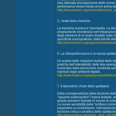
Una stilizzata ricocognizione delle nuove c
performance mixed-media ancor prima dell’
http://www.teatron.org/corpielettro/corpi_e
5. I teatri della memoria
La memoria scenica e l’ipermedia. La dina
propriamente sinestesica nell’integrazione
degli elementi di un teatro fondato sulla mu
specificità scenografiche, dalla fisicità del
http://www.teatron.org/agapow/virtual/test
6. La ciberperformance e la nuova spettaco
Un analisi delle mutazioni teatrali delle 
pratiche dell’interattività, delle tele-opera
Il principio della percezione condivisa sul
espressi dagli ambienti digitali.
http://www.teatron.org/agapow/perf/artico
7. Il laboratorio d'arte dello spettatore
Dalla consapevolezza della funzione dello
“sguardo partecipativo” l'opera teatrale, a
questo pensiero teatrale in azione di com
Le nuove sensibilità della “scrittura connet
espandere la condivisione, nell’espression
funzione critica e analitica dello spettacol
http://www.teatron.org/punto_vista_vita.ht