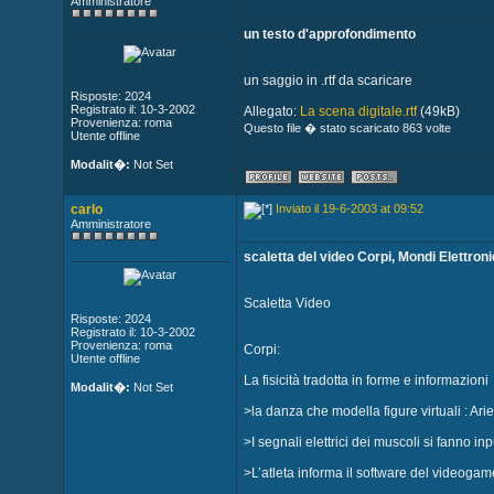
Amministratore
un testo d'approfondimento
un saggio in .rtf da scaricare
Risposte: 2024
Registrato il: 10-3-2002
Allegato:
La scena digitale.rtf
(49kB)
Provenienza: roma
Questo file � stato scaricato 863 volte
Utente offline
Modalit�:
Not Set
carlo
Inviato il 19-6-2003 at 09:52
Amministratore
scaletta del video Corpi, Mondi Elettron
Scaletta Video
Risposte: 2024
Registrato il: 10-3-2002
Provenienza: roma
Corpi:
Utente offline
La fisicità tradotta in forme e informazioni
Modalit�:
Not Set
>la danza che modella figure virtuali : Ari
>I segnali elettrici dei muscoli si fanno in
>L’atleta informa il software del videogam