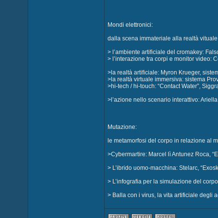
Mondi elettronici:
dalla scena immateriale alla realtà vitual
> l’ambiente artificiale del cromakey: Fa
> l’interazione tra corpi e monitor video: 
>la realtà artificiale: Myron Krueger, sist
>la realtà virtuale immersiva: sistema Pro
>hi-tech / hi-touch: “Contact Water”, Sigg
>l’azione nello scenario interattivo: Arie
Mutazione:
le metamorfosi del corpo in relazione al 
>Cybermartire: Marcel lì Antunez Roca, “
> L’ibrido uomo-macchina: Stelarc, “Exosk
> L’infografia per la simulazione del corp
> Balla con i virus, la vita artificiale deg