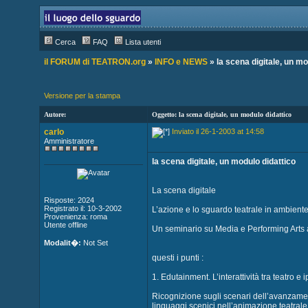
Cerca
FAQ
Lista utenti
il FORUM di TEATRON.org
»
INFO e NEWS
» la scena digitale, un mo
Versione per la stampa
Autore:
Oggetto: la scena digitale, un modulo didattico
carlo
Inviato il 26-1-2003 at 14:58
Amministratore
la scena digitale, un modulo didattico
La scena digitale
Risposte: 2024
Registrato il: 10-3-2002
L’azione e lo sguardo teatrale in ambient
Provenienza: roma
Utente offline
Un seminario su Media e Performing Arts a
Modalit�:
Not Set
questi i punti :
1. Edutainment. L’interattività tra teatro e
Ricognizione sugli scenari dell’avanzamen
linguaggi scenici nell’animazione teatrale