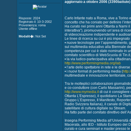
aggiornato a ottobre 2006 (3390battute)
Carlo Infante nato a Roma, vive a Torino e
Risposte: 2024
Registrato il: 10-3-2002
concetto che ha coniato per definire l’int
Provenienza: roma
Ha curato nei primi anni Ottanta a Narni il
Utente offline
interattiva”), promuovendo un’area di ricerc
di videocreazione indipendente e audioar
Modalit�:
Not Set
Le linee di ricerca su cui è più impegnato
• nuove tecnologie per l’apprendimento, già
sul multimedia educativo alla Biennale del
competenza per cui è stato nominato in un 
comitato scientifico di WebScuola di Tin.it.
• la via ludico-partecipativa alla cittadinan
http://www.performingmedia.org/lab
• l’arte dello spettatore in rete e le divers
• i nuovi format di performing media (
http
multimediale e innovazione territoriale, c
Tra le molteplici collaborazioni giornalis
e co-conduttore (con Carlo Massarini), per i
http://www.mymedia.it
di cui è consigliere 
Ottanta L’Espresso), il quotidiano La Stam
Gruppo L’Espresso, Il Manifesto, Reporter
Radio Svizzera Italiana), il canale di Digi
satellitare di cultura digitale su Stream.
Ha fatto parte del comitato direttivo dell’A
Insegna Performing Media all’Università di
Macerata, allo IED - Istituto Europeo del D
curato e cura seminari e master presso le 