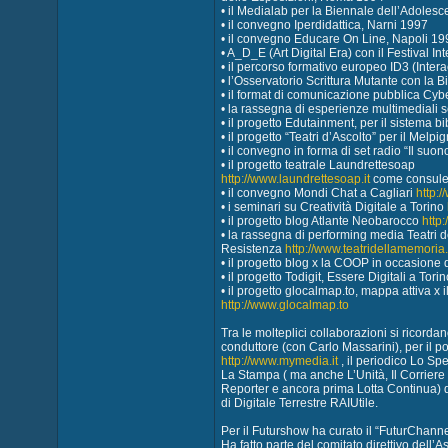
• il Medialab per la Biennale dell’Adolesce
• il convegno Iperdidattica, Narni 1997
• il convegno Educare On Line, Napoli 19
• A_D_E (Art Digital Era) con il Festival In
• il percorso formativo europeo ID3 (Intera
• l’Osservatorio Scrittura Mutante con la 
• il format di comunicazione pubblica Cy
• la rassegna di esperienze multimediali 
• il progetto Edutainment, per il sistema 
• il progetto “Teatri d’Ascolto” per il Melpi
• il convegno in forma di set radio “Il suon
• il progetto teatrale Laundrettesoap
http://www.laundrettesoap.it
come consulen
• il convegno Mondi Chat a Cagliari
http:
• i seminari su Creatività Digitale a Torino
• il progetto blog Atlante Neobarocco
http:
• la rassegna di performing media Teatri 
Resistenza
http://www.teatridellamemoria.
• il progetto blog x la COOP in occasione 
• il progetto Todigit, Essere Digitali a Tori
• il progetto glocalmap.to, mappa attiva x 
http://www.glocalmap.to
Tra le molteplici collaborazioni si ricord
conduttore (con Carlo Massarini), per il por
http://www.mymedia.it
, il periodico Lo Spe
La Stampa ( ma anche L’Unità, Il Corriere 
Reporter e ancora prima Lotta Continua) di
di Digitale Terrestre RAIUtile.
Per il Futurshow ha curato il “FuturChannel”
Ha fatto parte del comitato direttivo dell’A