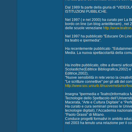
Dal 1989 fa parte della giuria di “
ISTITUZIONI PUBBLICHE.
Nel 1997 ( e nel 2000) ha curato per La Bie
bordo on line (un blog antelitteram) , nel 
delle scuole veneziane
http://www.teatron
Nel 1997 ha pubblicato "Educare On Line" (
tra teatro e ipermedia".
Ha recentemente pubblicato :”Edutainment.
Media. La nuova spettacolarità della comu
Ha inoltre pubblicato, oltre a diversi artic
Scolastiche(Editrice Bibliografica,2002) e 
Editrice,2002),
"Nuove sensibilità in rete:verso la creativi
"Le scritture connettive" per gli atti del 
http://www.soc.uniurb.it/nuovemetamorfos
Insegna “Ipermedia e Teatro(Informatica Mu
Tecnologie dello Spettacolo dell’Universit
Macerata, “Arte e Cultura Digitale” e “Perf
Ha curato e cura seminari presso le Univer
tecnologie digitali), l’Accademia naziona
“Paolo Grassi” di Milano.
Conduce progetti formativi in ambito educ
nel 2003 ha tenuto una relazione per il 