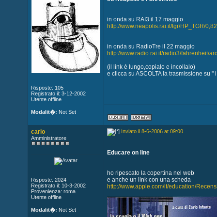
in onda su RAI3 il 17 maggio
http://www.neapolis.rai.it/tgr/HP_TGR/0,
in onda su RadioTre il 22 maggio
http://www.radio.rai.it/radio3/fahrenheit/a
(il link è lungo,copialo e incollalo)
e clicca su ASCOLTA la trasmissione su "
Risposte: 105
Registrato il: 3-12-2002
Utente offline
Modalit�:
Not Set
carlo
Inviato il 8-6-2006 at 09:00
Amministratore
Educare on line
ho ripescato la copertina nel web
e anche un link con una scheda
Risposte: 2024
Registrato il: 10-3-2002
http://www.apple.com/it/education/Recen
Provenienza: roma
Utente offline
Modalit�:
Not Set