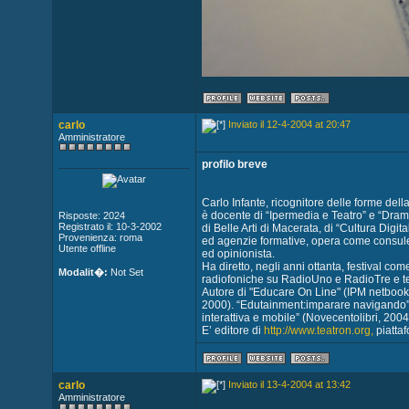
carlo
Inviato il 12-4-2004 at 20:47
Amministratore
profilo breve
Carlo Infante, ricognitore delle forme dell
è docente di “Ipermedia e Teatro” e “Dramm
Risposte: 2024
Registrato il: 10-3-2002
di Belle Arti di Macerata, di “Cultura Digi
Provenienza: roma
ed agenzie formative, opera come consulente
Utente offline
ed opinionista.
Ha diretto, negli anni ottanta, festival c
Modalit�:
Not Set
radiofoniche su RadioUno e RadioTre e t
Autore di "Educare On Line" (IPM netbook,19
2000). “Edutainment:imparare navigando”
interattiva e mobile” (Novecentolibri, 2004
E’ editore di
http://www.teatron.org,
piattaf
carlo
Inviato il 13-4-2004 at 13:42
Amministratore