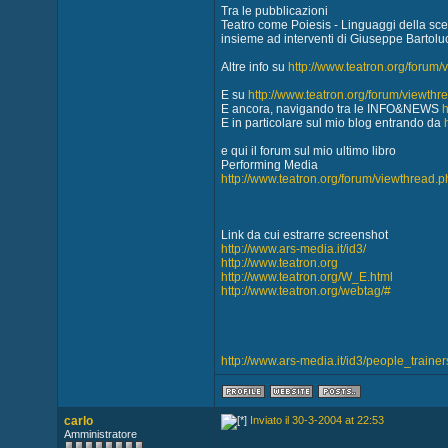
Tra le pubblicazioni
Teatro come Poiesis - Linguaggi della sce
insieme ad interventi di Giuseppe Bartolu
Altre info su
http://www.teatron.org/forum
E su
http://www.teatron.org/forum/viewth
E ancora, navigando tra le INFO&NEWS
h
E in particolare sul mio blog entrando da
e qui il forum sul mio ultimo libro
Performing Media
http://www.teatron.org/forum/viewthread
Link da cui estrarre screenshot
http://www.ars-media.it/id3/
http://www.teatron.org
http://www.teatron.org/W_E.html
http://www.teatron.org/webtag/#
http://www.ars-media.it/id3/people_traine
carlo
Inviato il 30-3-2004 at 22:53
Amministratore