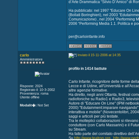
d’Arte Drammatica “Silvio D’Amico” di Rom
Ha pubblicato: nel 1997 "Educare On Line" 
(Bollati Boringhieri), nel 2003 ”Edutainmen
Comunicazione) , nel 2004 “Performing Med
2006 “Performing Media 1.1. Politica e poet
per@carloinfante.info
carlo
Inviato il 15-11-2006 at 14:35
Amministratore
profilo in 1414 battute
Carlo Infante, ricognitore delle forme dell
Lecce e di Udine, all'Università e all'Accad
Risposte: 2024
Registrato il: 10-3-2002
altre agenzie formative.
Provenienza: roma
Ha diretto, negli anni Ottanta, festival c
Utente offline
radiofoniche su Radio1 e Radio3, televis
Autore di "Educare On Line" (IPM netbook,19
Modalit�:
Not Set
2000) "Edutainment:imparare navigando" 
interattiva e mobile" (Novecentolibri, 2004)
saggi e articoli per più testate.
Tra le molteplici collaborazioni si rileva
conduttore (con Carlo Massarini) e il Futur
su Stream.
Ha fatto parte del comitato direttivo dell’A
Su
http://www.teatron.org
,
http://www.per