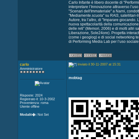
Carlo Infante è libero docente di "Perfor
interpretare l’Innovazione attraverso l’uso
"Scenari dell'Immateriale" a Narni, condo
"Mediamente.scuola" su RAI3, satellitari-
Autore, tra l’altro, di "Imparare giocando. 
nuova spettacolarità della comunicazione i
delle reti” (Memori, 2006) e di molti altri
Liberazione, Sole24ore). Progetta interac
(come i geoglog) e di social networking terr
di Performing Media Lab per l’uso sociale
carlo
Inviato il 30-11-2007 at 15:31
Amministratore
mobtag
Risposte: 2024
Registrato il: 10-3-2002
Provenienza: roma
Utente offline
Modalit�:
Not Set