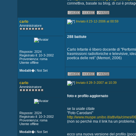
connettiva, basate su blog, di cui è protag
carlo
Inviato il 23-12-2006 at 00:59
Amministratore
288 battute
Carlo Infante è libero docente di "Perform
Risposte: 2024
trasmissioni radiofoniche e televisive, ideat
Registrato il: 10-3-2002
poetica delle reti” (Memori, 2006)
Provenienza: roma
Utente offline
Modalit�:
Not Set
carlo
Inviato il 28-3-2007 at 10:39
Amministratore
foto e profilo aggiornato
se la usate citate
"Foto Carodani"
Risposte: 2024
Registrato il: 10-3-2002
http://www.muspe.unibo.it/attivita/cimes/
Provenienza: roma
(non so perchè ma il link ha un problema. 
Utente offline
Modalit�:
Not Set
ecco una nuova versione del profilo (poco