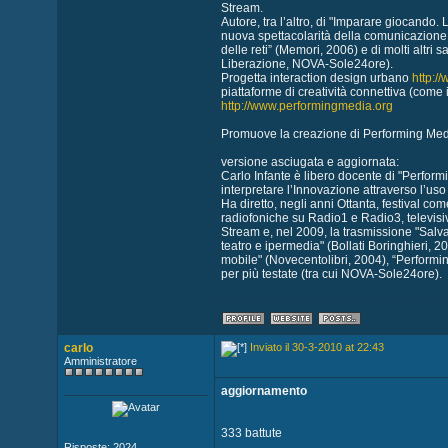
Stream.
Autore, tra l’altro, di "Imparare giocando. 
nuova spettacolarità della comunicazione i
delle reti” (Memori, 2006) e di molti altri
Liberazione, NOVA-Sole24ore).
Progetta interaction design urbano
http:/
piattaforme di creatività connettiva (come i
http://www.performingmedia.org
Promuove la creazione di Performing Media
versione asciugata e aggiornata:
Carlo Infante è libero docente di "Perfor
interpretare l’Innovazione attraverso l’uso
Ha diretto, negli anni Ottanta, festival c
radiofoniche su Radio1 e Radio3, televisi
Stream e, nel 2009, la trasmissione "Salva 
teatro e ipermedia" (Bollati Boringhieri, 
mobile" (Novecentolibri, 2004), “Performing 
per più testate (tra cui NOVA-Sole24ore).
carlo
Inviato il 30-3-2010 at 22:43
Amministratore
aggiornamento
333 battute
Risposte: 2024