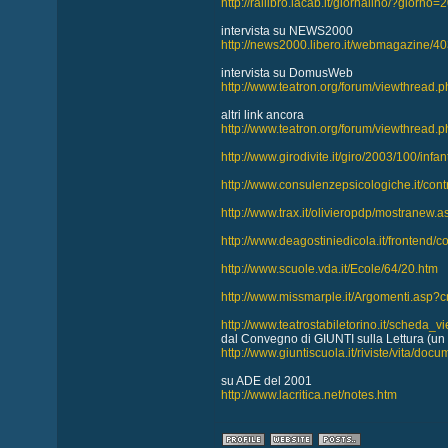
http://railibro.lacab.it/giornalino/?giorno
intervista su NEWS2000
http://news2000.libero.it/webmagazine/40
intervista su DomusWeb
http://www.teatron.org/forum/viewthread.
altri link ancora
http://www.teatron.org/forum/viewthread.
http://www.girodivite.it/giro/2003/100/infa
http://www.consulenzepsicologiche.it/contribu
http://www.trax.it/olivieropdp/mostrane
http://www.deagostiniedicola.it/frontend/c
http://www.scuole.vda.it/Ecole/64/20.htm
http://www.missmarple.it/Argomenti.asp
http://www.teatrostabiletorino.it/scheda
dal Convegno di GIUNTI sulla Lettura (un 
http://www.giuntiscuola.it/riviste/vita/docu
su ADE del 2001
http://www.lacritica.net/notes.htm