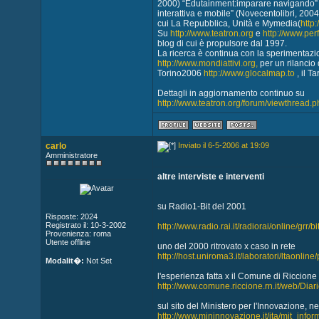
2000) “Edutainment:imparare navigando” 
interattiva e mobile” (Novecentolibri, 2004),
cui La Repubblica, Unità e Mymedia(
http
Su
http://www.teatron.org
e
http://www.pe
blog di cui è propulsore dal 1997.
La ricerca è continua con la sperimentazio
http://www.mondiattivi.org,
per un rilancio 
Torino2006
http://www.glocalmap.to
, il T
Dettagli in aggiornamento continuo su
http://www.teatron.org/forum/viewthread.
carlo
Inviato il 6-5-2006 at 19:09
Amministratore
altre interviste e interventi
su Radio1-Bit del 2001
Risposte: 2024
Registrato il: 10-3-2002
http://www.radio.rai.it/radiorai/online/grr
Provenienza: roma
Utente offline
uno del 2000 ritrovato x caso in rete
http://host.uniroma3.it/laboratori/ltaonline/p
Modalit�:
Not Set
l'esperienza fatta x il Comune di Riccione
http://www.comune.riccione.rn.it/web/D
sul sito del Ministero per l'Innovazione, n
http://www.mininnovazione.it/ita/mit_infor