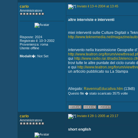
carlo
Inviato il 13-4-2004 at 13:45
Amministratore
altre interviste e interventi
miei interventi sulle Culture Digitali x Te
http://www.teknemedia.net/magazine/autor
Risposte: 2024
Registrato il: 10-3-2002
Provenienza: roma
Utente offline
intervento nella trasmissione Geografie d
http://www.teatron.org/forum/viewthread.
Modalit�:
Not Set
qui
http://www.radio.rai.it/radio3/elenc
trovi tutte le altre puntate del ciclo cura
e qui
http://www.teatron.org/forum/viewt
un articolo pubblicato su La Stampa
Allegato:
RavennaEducativa.htm
(13kB)
Questo file � stato scaricato 3575 volte
carlo
Inviato il 28-1-2005 at 23:17
Amministratore
short english