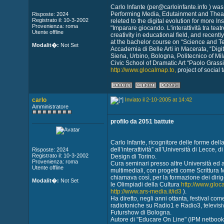
Carlo Infante (per@carloinfante.info ) was
Performing Media, Edutainment and Theatr
Risposte: 2024
Registrato il: 10-3-2002
releted to the digital evolution for more I
Provenienza: roma
"Imparare giocando. L'interattività tra tea
Utente offline
creativity in educational field, and recen
at the bachelor course on “Science and Te
Modalit�:
Not Set
Accademia di Belle Arti in Macerata, “Digita
Siena, Urbino, Bologna, Politecnico of Mi
Civic School of Dramatic Art “Paolo Grassi”
http://www.glocalmap.to,
project of social
carlo
Inviato il 2-10-2005 at 14:42
Amministratore
profilo da 2051 battute
Carlo Infante, ricognitore delle forme del
dell’interattività” all’Università di Lecce,
Risposte: 2024
Registrato il: 10-3-2002
Design di Torino.
Provenienza: roma
Cura seminari presso altre Università ed a
Utente offline
multimediali, con progetti come Scrittura
chiamava così, per la formazione dei dirigent
Modalit�:
Not Set
le Olimpiadi della Cultura
http://www.gloc
http://www.ars-media.it/id3
).
Ha diretto, negli anni ottanta, festival c
radiofoniche su Radio1 e Radio3, televisi
Futurshow di Bologna.
Autore di "Educare On Line" (IPM netbook,19