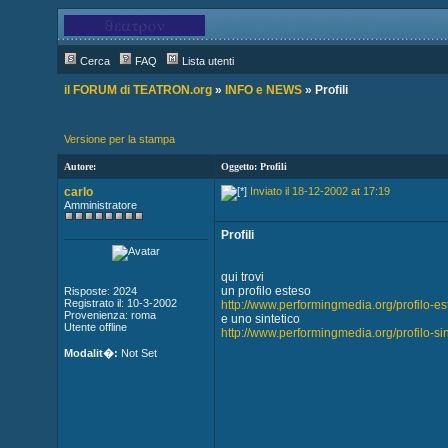
Cerca
FAQ
Lista utenti
il FORUM di TEATRON.org
»
INFO e NEWS
» Profili
Versione per la stampa
Autore:
Oggetto: Profili
carlo
Inviato il 18-12-2002 at 17:19
Amministratore
Profili
qui trovi
un profilo esteso
Risposte: 2024
Registrato il: 10-3-2002
http://www.performingmedia.org/profilo-es
Provenienza: roma
e uno sintetico
Utente offline
http://www.performingmedia.org/profilo-sin
Modalit�:
Not Set