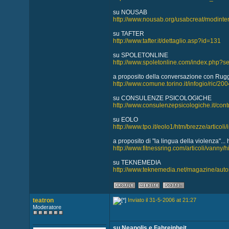
su NOUSAB
http://www.nousab.org/usabcreat/modinter
su TAFTER
http://www.tafter.it/dettaglio.asp?id=131
su SPOLETONLINE
http://www.spoletonline.com/index.php?se
a proposito della conversazione con Rugger
http://www.comune.torino.it/infogio/ric/2
su CONSULENZE PSICOLOGICHE
http://www.consulenzepsicologiche.it/contribu
su EOLO
http://www.tpo.it/eolo1/htm/brezze/articoli/
a proposito di "la lingua della violenza"... 
http://www.fitnessring.com/articoli/vanny/
su TEKNEMEDIA
http://www.teknemedia.net/magazine/autor
teatron
Inviato il 31-5-2006 at 21:27
Moderatore
su Neapolis e Fahreinheit