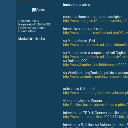
interviste a altro
conversazione con armando adolgiso
http://www.adolgiso.it/enterprise/carlo_inf
Risposte: 2024
Registrato il: 10-3-2002
Provenienza: roma
intervista su teatranti.com
Utente offline
http://www.teatranti.com/content.php?Cat
Modalit�:
Not Set
su MediaMente_RAI
http://www.mediamente.rai.it/quotidiano/
su Mediamente a proposito di Arti Digitali
http://www.mediamente.rai.it/home/tv2re
su Bolletino900
http://www3.unibo.it/boll900/numeri/2002-i
su WebMarketingTools (in pdf da scaricar
http://www.wmtools.com/download/wcr/visi
articolo su Il Venerdì
http://www.teatron.org/forum/viewthread.
videointerviste su Zooom
http://railibro.lacab.it/ricerca/ricerca.phtm
intervento al TED di Genova con file audi
http://www.ted-online.it/atti2002/ST/st06_
interventi x RaiLibro su Salone del Libro 