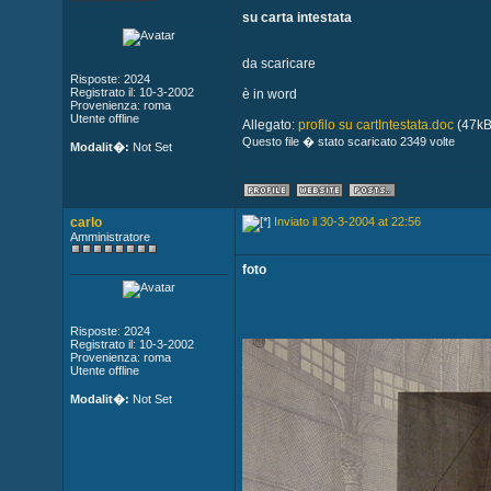
su carta intestata
da scaricare
Risposte: 2024
Registrato il: 10-3-2002
è in word
Provenienza: roma
Utente offline
Allegato:
profilo su cartIntestata.doc
(47kB
Questo file � stato scaricato 2349 volte
Modalit�:
Not Set
carlo
Inviato il 30-3-2004 at 22:56
Amministratore
foto
Risposte: 2024
Registrato il: 10-3-2002
Provenienza: roma
Utente offline
Modalit�:
Not Set