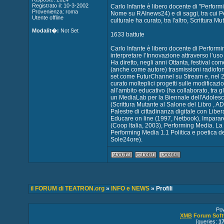
Registrato il: 10-3-2002
Carlo Infante è libero docente di "Perfor
Provenienza: roma
Nome su RAInews24) e di saggi, tra cui Pe
Utente offline
culturale ha curato, tra l'altro, Scrittura Mu
Modalit�:
Not Set
1633 battute
Carlo Infante è libero docente di Perform
interpretare l’Innovazione attraverso l’uso
Ha diretto, negli anni Ottanta, festival c
(anche come autore) trasmissioni radiofon
set come FuturChannel su Stream e, nel 
curato molteplici progetti sulle modificazi
all’ambito educativo (ha collaborato, tra g
un MediaLab per la Biennale dell'Adolescen
(Scrittura Mutante al Salone del Libro , ADE-A
Palestre di cittadinanza digitale con Libera
Educare on line (1997, Netbook), Imparare 
(Coop Italia, 2003), Performing Media. La 
Performing Media 1.1 Politica e poetica dell
Sole24ore).
il FORUM di TEATRON.org
»
INFO e NEWS
» Profili
Po
XMB
Forum Soft
[queries:
1