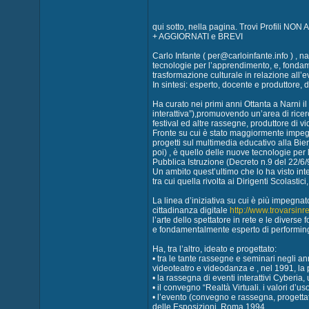
qui sotto, nella pagina. Trovi Profili NON
+ AGGIORNATI e BREVI
Carlo Infante ( per@carloinfante.info ) , 
tecnologie per l’apprendimento, e, fondame
trasformazione culturale in relazione all’e
In sintesi: esperto, docente e produttore,
Ha curato nei primi anni Ottanta a Narni il
interattiva”),promuovendo un’area di ricerca
festival ed altre rassegne, produttore di
Fronte su cui è stato maggiormente impegna
progetti sul multimedia educativo alla Bie
poi) , è quello delle nuove tecnologie per
Pubblica Istruzione (Decreto n.9 del 22/6/9
Un ambito quest’ultimo che lo ha visto int
tra cui quella rivolta ai Dirigenti Scolastic
La linea d’iniziativa su cui è più impegna
cittadinanza digitale
http://www.trovarsinre
l’arte dello spettatore in rete e le diverse 
e fondamentalmente esperto di performi
Ha, tra l’altro, ideato e progettato:
• tra le tante rassegne e seminari negli an
videoteatro e videodanza e , nel 1991, la
• la rassegna di eventi interattivi Cyberia,
• il convegno “Realtà Virtuali. i valori 
• l’evento (convegno e rassegna, progettat
delle Esposizioni, Roma 1994