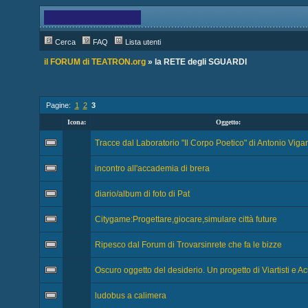
Cerca
FAQ
Lista utenti
il FORUM di TEATRON.org
» la RETE degli SGUARDI
Pagine:
1
2
3
Icona:
Oggetto:
Tracce dal Laboratorio "Il Corpo Poetico" di Antonio Vig
incontro all'accademia di brera
diario/album di foto di Pat
Citygame:Progettare,giocare,simulare città future
Ripesco dal Forum di Trovarsinrete che fa le bizze
Oscuro oggetto del desiderio. Un progetto di Viartisti e A
ludobus a calimera