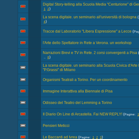
Digital Story-telling alla Scuola Media "Centurione" di G
)
1
2
La scena digitale. un seminario all'università di bologna
(
)
4
Tracce dal Laboratorio "Libera Espressione" a Lecce
(
Pa
l'Arte dello Spettatore in Rete a Verona. un workshop
Narrazioni Brevi e TV in Rete. 2 corsi convergenti a Pisa
)
..
6
La scena digitale. un seminario alla Scuola Civica d'Art
"P.Grassi" di Milano
Organismi Teatrali a Torino. Per un coordinamento
Immagine Interattiva alla Biennale di Pisa
Odisseo del Teatro del Lemming a Torino
Il Diario On Line di Arcastella. Fai NEW REPLY!
(
Pagine:
Pensieri Meticci
Le Baccanti ad Ivrea
(
)
Pagine:
1
2
3