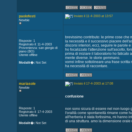
paolofesti
Inviato il 11-4-2003 at 13:57
Newbie
brevissimo contributo: le prime cose che m
Risposte: 1
la necessità e il successivo piacere dell'asc
Registrato il: 11-4-2003
discorsi interiori, ecc), seguire le parole e i
Provenienza: san giorgio di
ho focalizzato l'attenzione sull'ascolto, for
piano (BO)
prima di iniziare il laboratorio ho faticat
Utente offline
mente diverse. le storie gemmano.
vorrei infine sottolineare una frase scritta
Modalit�:
Not Set
ha necessità di raccontare.
mariasole
Inviato il 17-4-2003 at 17:08
Newbie
confusione
Risposte: 1
non sono sicura di essere nel non-luogo gi
Registrato il: 17-4-2003
l'oralità come spontaneità rimane come ha d
Utente offline
all'herberia è stata fortissima, mi hanno i
di una struttura. amo la dimensione orale
Modalit�:
Not Set