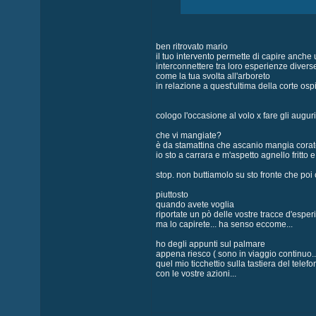
ben ritrovato mario
il tuo intervento permette di capire anche 
interconnettere tra loro esperienze divers
come la tua svolta all'arboreto
in relazione a quest'ultima della corte ospi
cologo l'occasione al volo x fare gli augur
che vi mangiate?
è da stamattina che ascanio mangia corate
io sto a carrara e m'aspetto agnello fritto
stop. non buttiamolo su sto fronte che poi c
piuttosto
quando avete voglia
riportate un pò delle vostre tracce d'espe
ma lo capirete... ha senso eccome...
ho degli appunti sul palmare
appena riesco ( sono in viaggio continuo...) 
quel mio ticchettio sulla tastiera del telef
con le vostre azioni...