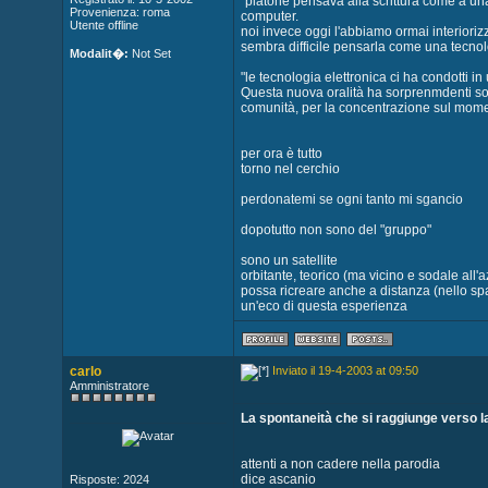
"platone pensava alla scrittura come a un
Provenienza: roma
computer.
Utente offline
noi invece oggi l'abbiamo ormai interioriz
sembra difficile pensarla come una tecnol
Modalit�:
Not Set
"le tecnologia elettronica ci ha condotti in 
Questa nuova oralità ha sorprenmdenti somi
comunità, per la concentrazione sul momen
per ora è tutto
torno nel cerchio
perdonatemi se ogni tanto mi sgancio
dopotutto non sono del "gruppo"
sono un satellite
orbitante, teorico (ma vicino e sodale all'
possa ricreare anche a distanza (nello sp
un'eco di questa esperienza
carlo
Inviato il 19-4-2003 at 09:50
Amministratore
La spontaneità che si raggiunge verso la f
attenti a non cadere nella parodia
dice ascanio
Risposte: 2024