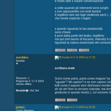
è molto utile x creare conversazione
a volte quando gli interventi sono lunghi
x non appesantire con testi ripetuti
è legittimo fare dei tagli mettendo però (...
che rende esplicito il taglio
x quanto riguarda le tue perplessità:
sono chiare
ti poni dalla parte del teatro, legittimo
ma qui (nel lavoro di Ascanio, intendo) il v
riguarda la natura essenziale del comuni
maribleu
Inviato il 17-4-2003 at 17:19
Newbie
scrittura orale
Risposte: 1
Scrivi come parla, parla come magna! 'na p
Registrato il: 17-4-2003
"uguale"? Mi capisci? e se non capisci ciò
Utente offline
tutti come il sapore vero dell'avaro monten
ah ah ah! Non si cercano risposte, ma doman
Modalit�:
Not Set
gesticola in questo modo( ), col vocione 
potimi
Inviato il 17-4-2003 at 20:55
Junior Member