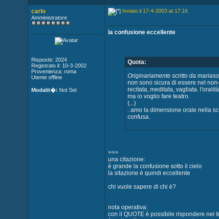
carlo
Inviato il 17-4-2003 at 17:16
Amministratore
la confusione eccellente
Risposte: 2024
Quota:
Registrato il: 10-3-2002
Provenienza: roma
Originariamente scritto da mariaso
Utente offline
non sono sicura di essere nel non-
recitata, meditata, vagliata. l'oral
Modalit�:
Not Set
ma io voglio fare teatro.
(...)
. amo la dimensione orale nella s
confusa.
>>>
una citazione:
è grande la confusione sotto il cielo
la sitazione è quindi eccellente
chi vuole sapere di chi è?
nota operativa:
con il QUOTE è possibile rispondere nei te