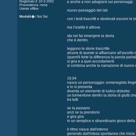
Registrato il: 10-3-2002
e anche a non adagiarsi sui personaggi.
Provenienza: roma
Utente offline
nuovo passaggio del lab
Modalit�:
Not Set
con i testi trascritti e sbobinati escono le
ma l'oralità è altrove.
sta nel far emergere la storia
che è dentro.
leggono le storie trascritte
alcune di queste si affiancano all'ascolto d
(quent'è forte la differenza la parola parlat
si gira e a quei accostamenti
si combina anche la narrazione di nuovo 
19.04
nasce un personaggio: ermenegildo fregne
e lo si presenta
diventa un elemento di ludico disturbo
un tormentone dentro la storia di giufà ch
tra tutti
se la passano
anzi se la prendono
e gira gira
in un semplice e straordinario gioco della
il ritmo nasce dall'interno
generato dall'intesa spontanea che inizia 