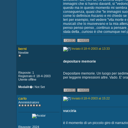
immagini che si hanno davanti, si "vedono"
questo ma in questo momento mi sembra c
conseguenza, quasi che "le immagini suonin
come lo definisce Ascanio e mi chiedo se
Ieri per esempio, nel vedere "vita morte e 
musicali che lo muovevano e la mia attenz
penso penso penso...continuo a pensare, a 
stata detta...curioso è che comunque nel p
berni
Inviato il 18-4-2003 at 13:33
Newbie
depositare memorie
Risposte: 1
Depositare memorie. Un luogo per sedime
Registrato il: 18-4-2003
per leggere impressioni altre. Vado. E' ora 
Utente offline
Modalit�:
Not Set
carlo
Inviato il 18-4-2003 at 15:22
Amministratore
vucciria
è il momento di un piccolo giro di narrazio
Risposte: 2024