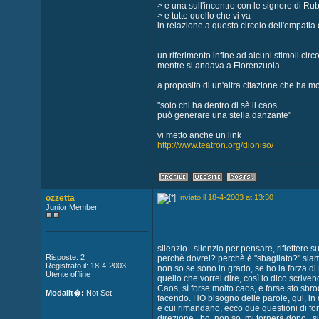
> e una sull'incontro con le signore di Ru
> e tutte quello che vi va
in relazione a questo circolo dell'empatia 
un riferimento infine ad alcuni stimoli circol
mentre si andava a Fiorenzuola
a proposito di un'altra citazione che ha mo
"solo chi ha dentro di sè il caos
può generare una stella danzante"
vi metto anche un link
http://www.teatron.org/dioniso/
ozzetta
Inviato il 18-4-2003 at 13:30
Junior Member
silenzio...silenzio per pensare, riflettere
Risposte: 2
perchè dovrei? perchè è "sbagliato?" siamo
Registrato il: 18-4-2003
non so se sono in grado, se ho la forza di
Utente offline
quello che vorrei dire, così lo dico scrive
Caos, sì forse molto caos, e forse sto sbr
Modalit�:
Not Set
facendo. HO bisogno delle parole, qui, in 
e cui rimandano, ecco due questioni di f
direzione...bo, non so, mi tornerà dopo..