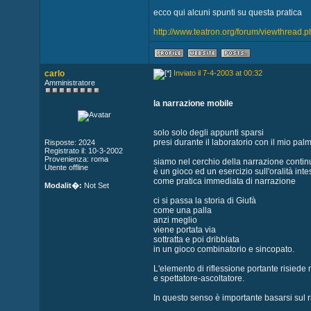
ecco qui alcuni spunti su questa pratica
http://www.teatron.org/forum/viewthread.
carlo
Inviato il 7-4-2003 at 00:32
Amministratore
la narrazione mobile
solo solo degli appunti sparsi
presi durante il laboratorio con il mio palm
Risposte: 2024
Registrato il: 10-3-2002
Provenienza: roma
siamo nel cerchio della narrazione contin
Utente offline
è un gioco ed un esercizio sull'oralità inte
come pratica immediata di narrazione
Modalit�:
Not Set
ci si passa la storia di Giufà
come una palla
anzi meglio
viene portata via
sottratta e poi dribblata
in un gioco combinatorio e sincopato.
L'elemento di riflessione portante risiede
e spettatore-ascoltatore.
In questo senso è importante basarsi sul r