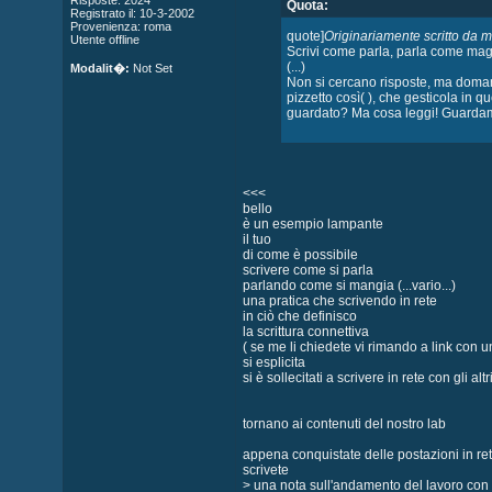
Risposte: 2024
Quota:
Registrato il: 10-3-2002
Provenienza: roma
quote]
Originariamente scritto da 
Utente offline
Scrivi come parla, parla come ma
(...)
Modalit�:
Not Set
Non si cercano risposte, ma domande
pizzetto così( ), che gesticola in 
guardato? Ma cosa leggi! Guardam
<<<
bello
è un esempio lampante
il tuo
di come è possibile
scrivere come si parla
parlando come si mangia (...vario...)
una pratica che scrivendo in rete
in ciò che definisco
la scrittura connettiva
( se me li chiedete vi rimando a link con un
si esplicita
si è sollecitati a scrivere in rete con gli altri x
tornano ai contenuti del nostro lab
appena conquistate delle postazioni in re
scrivete
> una nota sull'andamento del lavoro con