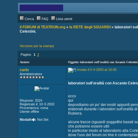
Cerca
FAQ
Lista utenti
il FORUM di TEATRON.org
»
la RETE degli SGUARDI
» laboratori sul
Celestini.
Versione per la stampa
Pagine:
1
2
Autore:
Oggetto: laboratori sull'oralità con Ascanio Celestini
carlo
Inviato il 5-4-2003 at 16:40
Amministratore
laboratori sull'oralità con Ascanio Celest
ecco
qui
Risposte: 2024
Registrato il: 10-3-2002
depositiamo un po' dei nostri appunti pens
Provenienza: roma
elaborati durante i laboratori sull'oralità 
Utente offline
Rubiera.
Modalit�:
Not Set
alcune tracce (sguardi soggettivi basati su
che potranno essere utili
in particolar modo al laboratorio alla Cort
dove l'uso del forum on line è contemplato