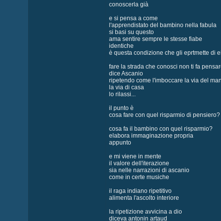
conoscerla già
e si pensa a come
l'apprendistato del bambino nella fabula
si basi su questo
ama sentire sempre le stesse fiabe
identiche
è questa condizione che gli eprtmette di 
fare la strada che conosci non ti fa pensar
dice Ascanio
ripetendo come l'imboccare la via del ma
la via di casa
lo rilassi...
il punto è
cosa fare con quel risparmio di pensiero?
cosa fa il bambino con quel risparmio?
elabora immaginazione propria
appunto
e mi viene in mente
il valore dell'iterazione
sia nelle narrazioni di ascanio
come in certe musiche
il raga indiano ripetitivo
alimenta l'ascolto interiore
la ripetizione avvicina a dio
diceva antonin artaud