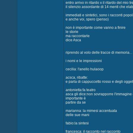
entro arrivo in ritardo x il ritardo del mio t
il silenzio assordante di 14 menti che elab
immediati e sintetici, sono i racconti popol
e anche voi, spero (penso)
non è importante come vanno a finire
le storie
ma raccontarle
dice Asca
riprendo al volo delle tracce di memoria...
i nomi e le impressioni
cecilia: l'anello hulaoop
acsca, ribatte:
e parla di cappuccetto rosso e degli oggetti
antonietta:fa teatro
asca gli dice:non sovrapporre l'immagine d
importante è
partire da se
marianna: la mimesi accentuata
delle sue mani
fabio:la sintesi
francesca: il racconto nel racconto