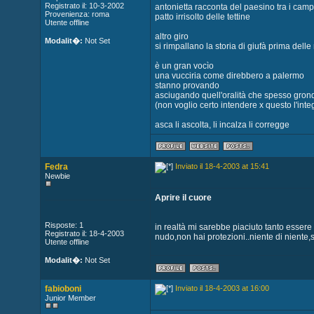
Registrato il: 10-3-2002
antonietta racconta del paesino tra i campi
Provenienza: roma
patto irrisolto delle tettine
Utente offline
altro giro
Modalit�:
Not Set
si rimpallano la storia di giufà prima delle
è un gran vocìo
una vucciria come direbbero a palermo
stanno provando
asciugando quell'oralità che spesso gronda
(non voglio certo intendere x questo l'inte
asca li ascolta, li incalza li corregge
Fedra
Inviato il 18-4-2003 at 15:41
Newbie
Aprire il cuore
Risposte: 1
in realtà mi sarebbe piaciuto tanto essere
Registrato il: 18-4-2003
nudo,non hai protezioni..niente di niente,
Utente offline
Modalit�:
Not Set
fabioboni
Inviato il 18-4-2003 at 16:00
Junior Member