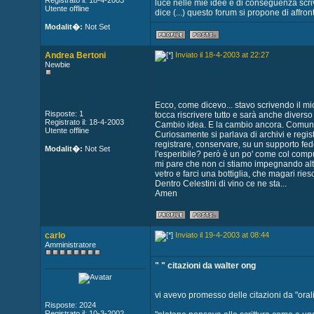
Registrato il: 18-4-2003
luce nelle mie idee e di conseguenza scri
Utente offline
dice (...) questo forum si propone di affr
Modalit�:
Not Set
Andrea Bertoni
Inviato il 18-4-2003 at 22:27
Newbie
Ecco, come dicevo... stavo scrivendo il mi
Risposte: 1
tocca riscrivere tutto e sarà anche divers
Registrato il: 18-4-2003
Cambio idea. E la cambio ancora. Comunq
Utente offline
Curiosamente si parlava di archivi e regist
registrare, conservare, su un supporto fedel
Modalit�:
Not Set
l'esperibile? però è un po' come col comput
mi pare che non ci stiamo impegnando alt
vetro e farci una bottiglia, che magari riesci
Dentro Celestini di vino ce ne sta...
Amen
carlo
Inviato il 19-4-2003 at 08:44
Amministratore
" " citazioni da walter ong
vi avevo promesso delle citazioni da "oralit
Risposte: 2024
Registrato il: 10-3-2002