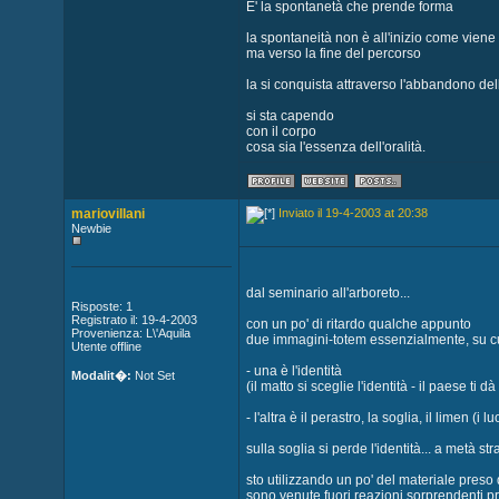
E' la spontanetà che prende forma
la spontaneità non è all'inizio come vien
ma verso la fine del percorso
la si conquista attraverso l'abbandono del
si sta capendo
con il corpo
cosa sia l'essenza dell'oralità.
mariovillani
Inviato il 19-4-2003 at 20:38
Newbie
dal seminario all'arboreto...
Risposte: 1
Registrato il: 19-4-2003
con un po' di ritardo qualche appunto
Provenienza: L\'Aquila
due immagini-totem essenzialmente, su cui 
Utente offline
- una è l'identità
Modalit�:
Not Set
(il matto si sceglie l'identità - il paese ti dà 
- l'altra è il perastro, la soglia, il limen (i
sulla soglia si perde l'identità... a metà st
sto utilizzando un po' del materiale preso 
sono venute fuori reazioni sorprendenti pro