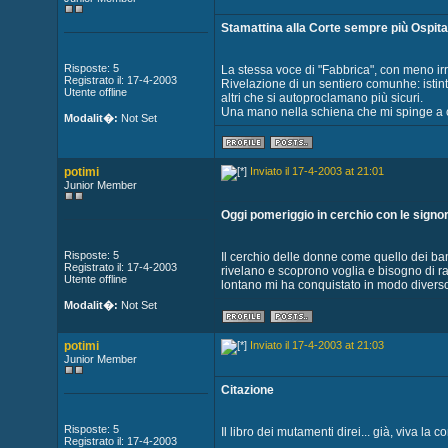
Stamattina alla Corte sempre più Ospita
Risposte: 5
La stessa voce di "Fabbrica", con meno irr
Registrato il: 17-4-2003
Rivelazione di un sentiero comunhe: istint
Utente offline
altri che si autoproclamano più sicuri.
Una mano nella schiena che mi spinge a c
Modalit�:
Not Set
potimi
Inviato il 17-4-2003 at 21:01
Junior Member
Oggi pomeriggio in cerchio con le signo
Risposte: 5
Il cerchio delle donne come quello dei bam
Registrato il: 17-4-2003
rivelano e scoprono voglia e bisogno di rac
Utente offline
lontano mi ha conquistato in modo diverso
Modalit�:
Not Set
potimi
Inviato il 17-4-2003 at 21:03
Junior Member
Citazione
Risposte: 5
Il libro dei mutamenti direi... già, viva la 
Registrato il: 17-4-2003