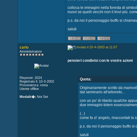
colloca le immagini nella foresta di simboli
nuovi se quelli vecchi non li trovi più. come f
p.s. da noi il personaggio buffo si chiama
saluti
carlo
Inviato il 20-4-2003 at 11:07
Amministratore
pensieri condivisi con le vostre azioni
Risposte: 2024
Quota:
Registrato il: 10-3-2002
Provenienza: roma
Originariamente scritto da mariovil
Utente offline
dal seminario all'arboreto...
Modalit�:
Not Set
con un po' di ritardo qualche appu
due immagini-totem essenzialmente,
(...)
come fa zi' angelo, riraccontati la sto
p.s. da noi il personaggio buffo s
saluti