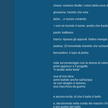
chiara: romana ribatte i colori della voce d
giovanna: l'anello che vola
delia: ...e muore contento
> non mi ricordo il nome: anello che trasfo
paolo: kafkiano
marco: ripassa gli appunti. fratino mangia
andrea: 20 tonnellate d'anello che schian
bernardino: il lupo di pietra
note sul pomeriggio con le donne di rubie
primi approcci x il progetto
"il vestito della festa"
una di loro dice:
avrei ballato anche sull'acqua
se non sbaglio è dolores,
una macchina da guerra
e ancora incita: dì che il ballo é bello
e, decisionista nella scelta dei maschi c'
e poi quella del ballo