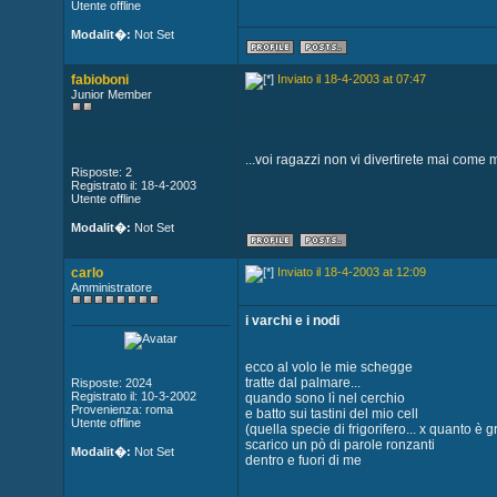
Utente offline
Modalit�:
Not Set
fabioboni
Inviato il 18-4-2003 at 07:47
Junior Member
...voi ragazzi non vi divertirete mai com
Risposte: 2
Registrato il: 18-4-2003
Utente offline
Modalit�:
Not Set
carlo
Inviato il 18-4-2003 at 12:09
Amministratore
i varchi e i nodi
ecco al volo le mie schegge
tratte dal palmare...
Risposte: 2024
Registrato il: 10-3-2002
quando sono lì nel cerchio
Provenienza: roma
e batto sui tastini del mio cell
Utente offline
(quella specie di frigorifero... x quanto è gr
scarico un pò di parole ronzanti
Modalit�:
Not Set
dentro e fuori di me