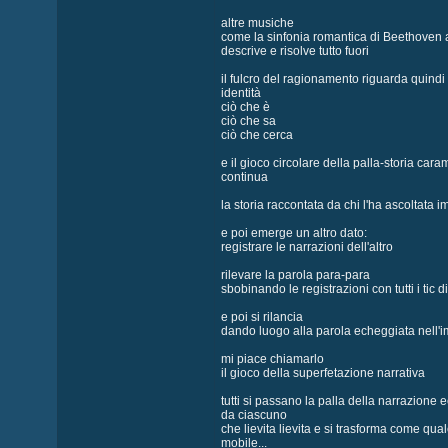
altre musiche
come la sinfonia romantica di Beethoven
descrive e risolve tutto fuori
il fulcro del ragionamento riguarda quindi l
identità
ciò che è
ciò che sa
ciò che cerca
e il gioco circolare della palla-storia cara
continua
la storia raccontata da chi l'ha ascoltata
e poi emerge un altro dato:
registrare le narrazioni dell'altro
rilevare la parola para-para
sbobinando le registrazioni con tutti i tic d
e poi si rilancia
dando luogo alla parola echeggiata nell'i
mi piace chiamarlo
il gioco della superfetazione narrativa
tutti si passano la palla della narrazione 
da ciascuno
che lievita lievita e si trasforma come qua
mobile...