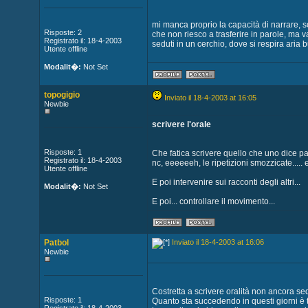
mi manca proprio la capacità di narrare, 
Risposte: 2
che non riesco a trasferire in parole, ma v
Registrato il: 18-4-2003
seduti in un cerchio, dove si respira aria
Utente offline
Modalit�:
Not Set
topogigio
Inviato il 18-4-2003 at 16:05
Newbie
scrivere l'orale
Risposte: 1
Che fatica scrivere quello che uno dice p
Registrato il: 18-4-2003
nc, eeeeeeh, le ripetizioni smozzicate..... 
Utente offline
E poi intervenire sui racconti degli altri...
Modalit�:
Not Set
E poi... controllare il movimento...
Patbol
Inviato il 18-4-2003 at 16:06
Newbie
Costretta a scrivere oralità non ancora s
Risposte: 1
Quanto sta succedendo in questi giorni è tr