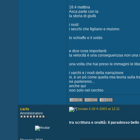
18.4 mattina
Asca parte con la
la storia di giufà
i nodi:
i secchi che figliano e muiono
lo schiaffo e il soldo
e dice cose importanti:
la velocità è una conseguenzaa non una 
una volta che hai preso le immagini le liber
i varchi e i nodi della narrazione
si, è un pò come quella mia teoria sulla tr
ne parleremo...
anche qui
non solo nel cerchio
carlo
Inviato il 18-4-2003 at 12:11
Amministratore
tra scrittura e oralità: il paradosso bello