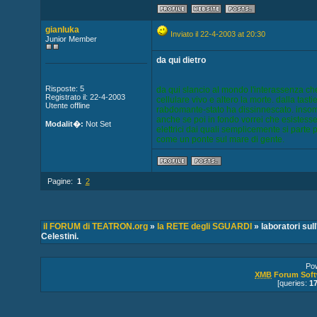
gianluka
Inviato il 22-4-2003 at 20:30
Junior Member
da qui dietro
Risposte: 5
da qui slancio al mondo l'interassenza ch
Registrato il: 22-4-2003
cellulare vivo e altero la morte. dalla tasti
Utente offline
rabdomante-stato ha dissinnescato. insomma
anche se poi in fondo vorrei che esistesse
Modalit�:
Not Set
elettrici dai quali semplicemente si parte p
come un ponte sul mare di gente.
Pagine:
1
2
il FORUM di TEATRON.org
»
la RETE degli SGUARDI
» laboratori sul
Celestini.
Po
XMB
Forum Soft
[queries:
1