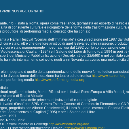
vi Profili NON AGGIORNATI!!!
ante.info ) , nato a Roma, opera come free lance, giornalista ed esperto di teatro e
ità di consulente culturale e ricognitore delle forme della trasformazione culturale 
 e produttore, di performing media, concetto che ha coniato.
anta a Narni il festival “Scenari dell’Immateriale” ( con un’edizione nel 1987 dal tit
i cui è stato, oltre che direttore artistico di quel festival ed altre rassegne, produ
su cui è stato maggiormente impegnato, già dal 1992 con la collaborazione con l’Ist
’Adolescenza di Cagliari (1994) e il Salone del Libro di Torino (dal 1994 in poi) , 
perti del Ministero Pubblica Istruzione (Decreto n.9 del 22/6/98) e nel comitato scie
 ha visto intensamente coinvolto negli anni Novanta attraverso una molteplicità di atti
 è più impegnato è quello della sperimentazione delle nuove forme ludico-partecipati
te e le diverse forme dell’interazione tra teatro ed elettronica
http://www.teatron.org
o di performing media
http://www.performingmedia.org
ettato:
minari negli anni ottanta, Mondi Riflessi per il festival RomaEuropa a Villa Medici, 
n sistema di Realtà Virtuale
attivi Cyberia, una delle prime manifestazioni di cultura digitale
ali. i valori d’uso” con SPIN, Centro Estero Camere di Commercio Piemontesi e CNR
egna, progettato con Alberto Castelvecchi) Il Libro Mutante, esempi di Editoria Ele
e dell’Adolescenza di Cagliari (1995) e per il Salone del Libro
 Narni 1997
ine, Napoli 1998
 il Festival Inteatro di Polverigi
http://www.teatron.org/ade
peo ID3 (Interaction/Interface/Info Design)
http://www.ars-media.it/id3