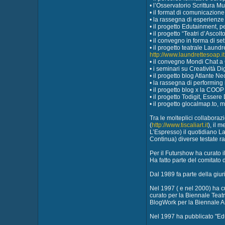
• l’Osservatorio Scrittura M
• il format di comunicazion
• la rassegna di esperienze
• il progetto Edutainment, p
• il progetto “Teatri d’Ascol
• il convegno in forma di set
• il progetto teatrale Laund
http://www.laundrettesoap.it
• il convegno Mondi Chat a 
• i seminari su Creatività Di
• il progetto blog Atlante 
• la rassegna di performing
• il progetto blog x la COO
• il progetto Todigit, Essere 
• il progetto glocalmap.to, 
Tra le molteplici collaboraz
(
http://www.tiscaliart.it
), il 
L’Espresso) il quotidiano La
Continua) diverse testate ra
Per il Futurshow ha curato il
Ha fatto parte del comitato d
Dal 1989 fa parte della
Nel 1997 ( e nel 2000) ha cu
curato per la Biennale Teatr
BlogWork per la Biennale A
Nel 1997 ha pubblicato "Educ