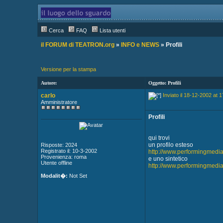
Cerca
FAQ
Lista utenti
il FORUM di TEATRON.org
»
INFO e NEWS
» Profili
Versione per la stampa
Autore:
Oggetto: Profili
carlo
Inviato il 18-12-2002 at 1
Amministratore
Profili
qui trovi
un profilo esteso
Risposte: 2024
Registrato il: 10-3-2002
http://www.performingmedia.
Provenienza: roma
e uno sintetico
Utente offline
http://www.performingmedia.o
Modalit�:
Not Set