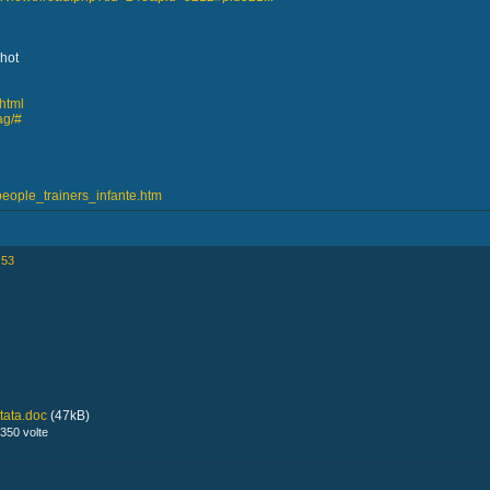
shot
html
ag/#
/people_trainers_infante.htm
:53
stata.doc
(47kB)
350 volte