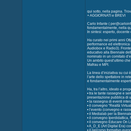
qui sotto, nella pagina. Tro
+ AGGIORNATI e BREVI
Carlo Infante ( per@carloinf
fondamentalmente, nella qual
In sintesi: esperto, docente
Ha curato nei primi anni Ott
performance ed elettronica d
Audiobox e Radio3). Fronte 
educativo alla Biennale dell
nominato in un comitato d’es
Un ambito quest’ultimo che lo
Mafrau e MPI.
La linea d’iniziativa su cui
l’arte dello spettatore in re
e fondamentalmente espert
Ha, tra l’altro, ideato e prog
• tra le tante rassegne e se
presentazione pubblica di u
• la rassegna di eventi inter
• il convegno “Realtà Virtu
• l’evento (convegno e rass
• il Medialab per la Biennal
• il convegno Iperdidattica,
• il convegno Educare On L
• A_D_E (Art Digital Era) con
• il percorso formativo euro