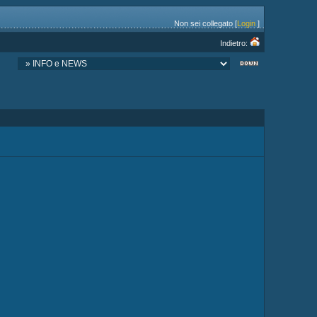
Non sei collegato [
Login
]
Indietro: