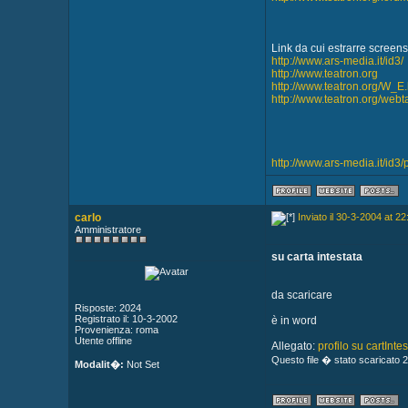
Link da cui estrarre screen
http://www.ars-media.it/id3/
http://www.teatron.org
http://www.teatron.org/W_E.
http://www.teatron.org/webt
http://www.ars-media.it/id3
carlo
Inviato il 30-3-2004 at 22
Amministratore
su carta intestata
da scaricare
Risposte: 2024
Registrato il: 10-3-2002
è in word
Provenienza: roma
Utente offline
Allegato:
profilo su cartInte
Questo file � stato scaricato 2
Modalit�:
Not Set