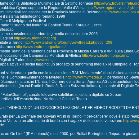
utante con la Biblioteca Multimediale di Settimo Torinese
http://www.trovarsinrete.or
e pubblica Cyberscope per la Regione Valle d’Aosta
http://www.regione.vda.it/cybe
 multimediali scolastiche per la Provincia Automa di Bolzano
http://www.emscuola.o
er il sistema bibliotecario romano, 1999
to” per il Melpignano Festival
 radio “Il suono del teatro” ai Cantieri Teatrali Koreja di Lecce
rettesoap
come consulente di performing media nel settembre 2003
Cagliari
http://www.mondichat.org
gitale a Torino
http://www.teatron.org/forum/viewthread.php?tid=209
Neobarocco
http://www.teatron.org/atlante/
 media Teatri della Memoria per la Provincia di Massa Carrara e APT sulla Linea G
P in occasione dei Campionati Mondiali di Atletica
http://www.teatron.org/camp/
Digitali a Torino,
http://www.todig.it
mappa attiva x il social tagging: un progetto di performing media x le Olimpiadi di T
ioni si ricordano quella con la trasmissione RAI “Mediamente” di cui è stato anche au
mensile Computer&Internet ora MyMedia
http://www.mymedia.it
, il periodico Lo Spett
 Stampa ( ma anche L’Unità, Il Corriere della Sera, l’Agenzia AGL dei quotidiani lo
diofoniche (tra cui Radio1, Radio3, Radio Svizzera Italiana), il canale di Digitale Te
 “FuturChannel”, canale televisivo satellitare di cultura digitale su Stream.
irettivo dell’Associazione Nazionale Critici di Teatro.
 giuria di “VIDEOLAND”, UN CONCORSO NAZIONALE PER VIDEO PRODOTTI DA ENT
rato per La Biennale dei Giovani Artisti di Torino l’”iper-cantiere” dove è stato reali
o di Venezia un altro diario di bordo con i ragazzi delle scuole veneziane
http://ww
rte
are On Line" (IPM netbook) e nel 2000, per Bollati Boringhieri, "Imparare giocando. 