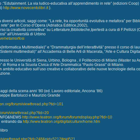
:”Edutainment. La via ludico-educativa all’apprendimento in rete” (edizioni Coop)
i)
http://www.novecentolibri.it
).
a diversi articoli, saggi come: “La rete, tra opportunità evolutiva e metafora” per Bi
 rete” per In Corso d’Opera (Adriatica Editrice,2002),
rso la creatività connettiva" su Letterature,Biblioteche,Ipertesti a cura di F.Pellizzi 
si" all'Università di Urbino
ovemetamorfosi
Informatica Multimediale)” e “Drammaturgia dell’interattività” presso il corso di la
istemi multimediali)” all’Accademia di Belle Arti di Macerata, “Arte e Cultura Digit
esso le Università di Siena, Urbino, Bologna , il Politecnico di Milano (Master su Ar
” di Roma e la Scuola Civica d’Arte Drammatica “Paolo Grassi” di Milano.
in ambito educativo sull’uso creativo e collaborativo delle nuove tecnologie della
zione.
aggi della scena anni ‘80 (ed. Lavoro editoriale, Ancona ‘86)
useppe Bartolucci e Maurizio Grande
tron.org/forum/viewthread.php?tid=101
/forum/viewthread.php?tid=20
le INFO&NEWS
http://www.teatron.org/forum/forumdisplay.php?fid=10
og entrando da
http://www.teatron.org/digitalculture/home.htm
libro
um/viewthread.php?tid=248&pid=5212#pid521...