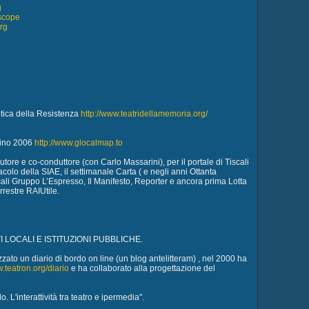
g
rscope
rg
otica della Resistenza
http://www.teatridellamemoria.org/
orino 2006
http://www.glocalmap.to
tore e co-conduttore (con Carlo Massarini), per il portale di Tiscali
acolo della SIAE, il settimanale Carta ( e negli anni Ottanta
cali Gruppo L’Espresso, Il Manifesto, Reporter e ancora prima Lotta
rrestre RAIUtile.
I LOCALI E ISTITUZIONI PUBBLICHE.
zzato un diario di bordo on line (un blog antelitteram) , nel 2000 ha
w.teatron.org/diario
e ha collaborato alla progettazione del
L'interattività tra teatro e ipermedia".