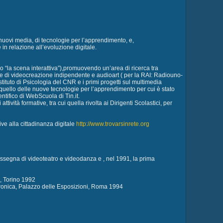
 nuovi media, di tecnologie per l’apprendimento, e,
in relazione all’evoluzione digitale.
olo “la scena interattiva”),promuovendo un’area di ricerca tra
ttore di videocreazione indipendente e audioart ( per la RAI: Radiouno-
ituto di Psicologia del CNR e i primi progetti sul multimedia
è quello delle nuove tecnologie per l’apprendimento per cui è stato
ntifico di WebScuola di Tin.it.
vità formative, tra cui quella rivolta ai Dirigenti Scolastici, per
ve alla cittadinanza digitale
http://www.trovarsinrete.org
rassegna di videoteatro e videodanza e , nel 1991, la prima
, Torino 1992
ttronica, Palazzo delle Esposizioni, Roma 1994