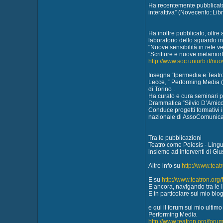
Ha recentemente pubblicato 
interattiva” (Novecento::Libr
Ha inoltre pubblicato, oltre 
laboratorio dello sguardo in
"Nuove sensibilità in rete:ve
"Scritture e nuove metamorfo
http://www.soc.uniurb.it/nu
Insegna “Ipermedia e Teatro(
Lecce, “ Performing Media (S
di Torino .
Ha curato e cura seminari pr
Drammatica “Silvio D’Amico
Conduce progetti formativi 
nazionale di AssoComunica
Tra le pubblicazioni
Teatro come Poiesis - Lingu
insieme ad interventi di Gi
Altre info su
http://www.tea
E su
http://www.teatron.org
E ancora, navigando tra 
E in particolare sul mio bl
e qui il forum sul mio ultimo 
Performing Media
http://www.teatron.org/for