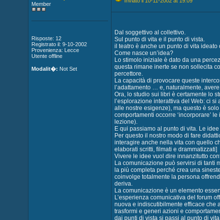
Inviato il 10-11-2002 at 19:09
Member
Dal soggettivo al collettivo.
Risposte: 12
Sul punto di vita e il punto di vista.
Registrato il: 9-10-2002
il teatro è anche un punto di vita ideato 
Provenienza: Lecce
Come nasce un’idea?
Utente offline
Lo stimolo iniziale è dato da una percez
questa rimane inerte se non sollecita c
Modalit�:
Not Set
percettore.
La capacità di provocare queste interconnes
l’adattamento … e, naturalmente, avere 
Ora, lo studio sui libri è certamente lo
l’esplorazione interattiva del Web: ci si a
alle nostre esigenze), ma questo è solo 
comportamenti occorre ‘incorporare’ le 
lezione).
E qui passiamo al punto di vita. Le idee
Per questo il nostro modo di fare didatti
interagire anche nella vita con quello c
elaborati scritti, filmati e drammatizzati]
Vivere le idee vuol dire innanzitutto con
La comunicazione può servirsi di tanti m
la più completa perché crea una sineste
coinvolge totalmente la persona offren
deriva.
La comunicazione è un elemento essenzia
L’esperienza comunicativa del forum offe
nuova e indiscutibilmente efficace che
trasformi e generi azioni e comportamen
dai punti di vista si passi al punto di vita