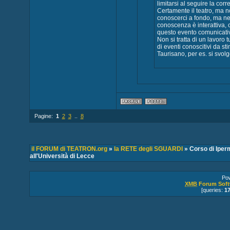
limitarsi al seguire la corr
Certamente il teatro, ma n
conoscerci a fondo, ma ne
conoscenza è interattiva, 
questo evento comunicativ
Non si tratta di un lavoro t
di eventi conoscitivi da sti
Taurisano, per es. si svol
Pagine:
1
2
3
..
8
il FORUM di TEATRON.org
»
la RETE degli SGUARDI
» Corso di Iper
all'Università di Lecce
Po
XMB
Forum Soft
[queries:
1