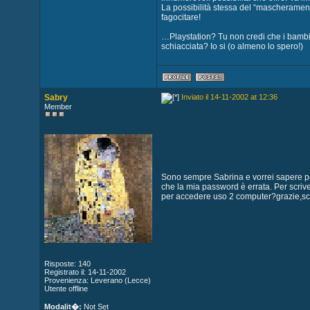
La possibilità stessa del “mascherament
fagocitare!
…Playstation? Tu non credi che i bambin
schiacciata? Io si (o almeno lo spero!)
Sabry
Inviato il 14-11-2002 at 12:36
Member
Sono sempre Sabrina e vorrei sapere pe
che la mia password è errata. Per scrive
per accedere uso 2 computer?grazie,scri
Risposte: 140
Registrato il: 14-11-2002
Provenienza: Leverano (Lecce)
Utente offline
Modalit�:
Not Set