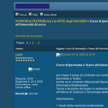
Cerca
FAQ
Lista utenti
il FORUM di TEATRON.org
»
la RETE degli SGUARDI
» Corso di Iper
all'Università di Lecce
Versione per la stampa
Pagine:
1
2
3
..
8
Autore:
Oggetto: Corso di Ipermedia e Teatro all'Universi
carlo
Inviato il 5-11-2002 at 11:47
Amministratore
Corso di Ipermedia e Teatro all'Univer
qui s'apre il luogo di confronto sul nostr
Ipermedia e Teatro
Risposte: 2024
Registrato il: 10-3-2002
anche se in contesto istituzionale figur
Provenienza: roma
Informatica Multimediale
Utente offline
Teoria e tecniche del teatro in ambiente 
all'interno di Scienze e Tecnologie dell
Modalit�:
Not Set
Articolazione:
> I teatri della memoria multimediale