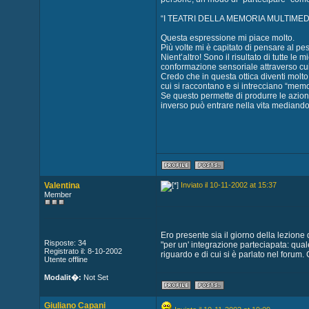
“I TEATRI DELLA MEMORIA MULTIMED
Questa espressione mi piace molto.
Più volte mi è capitato di pensare al
Nient’altro! Sono il risultato di tutte l
conformazione sensoriale attraverso cui 
Credo che in questa ottica diventi molto 
cui si raccontano e si intrecciano “memo
Se questo permette di produrre le azioni
inverso può entrare nella vita mediandon
Valentina
Inviato il 10-11-2002 at 15:37
Member
Ero presente sia il giorno della lezione d'
Risposte: 34
"per un' integrazione parteciapata: qual
Registrato il: 8-10-2002
riguardo e di cui si è parlato nel forum.
Utente offline
Modalit�:
Not Set
Giuliano Capani