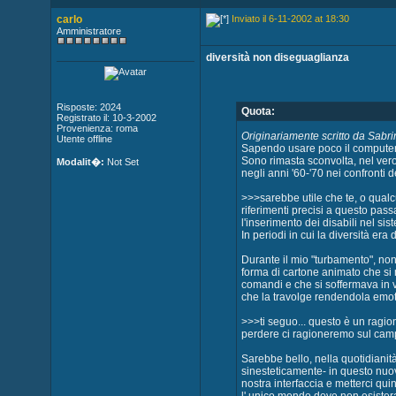
carlo
Inviato il 6-11-2002 at 18:30
Amministratore
diversità non diseguaglianza
Risposte: 2024
Quota:
Registrato il: 10-3-2002
Provenienza: roma
Originariamente scritto da Sabri
Utente offline
Sapendo usare poco il computer
Sono rimasta sconvolta, nel ver
Modalit�:
Not Set
negli anni '60-'70 nei confronti d
>>>sarebbe utile che te, o qualcu
riferimenti precisi a questo pass
l'inserimento dei disabili nel si
In periodi in cui la diversità er
Durante il mio "turbamento", no
forma di cartone animato che si
comandi e che si soffermava in va
che la travolge rendendola emo
>>>ti seguo... questo è un ragi
perdere ci ragioneremo sul cam
Sarebbe bello, nella quotidianità
sinesteticamente- in questo nuo
nostra interfaccia e metterci quin