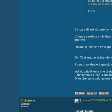
va bene per l'esam
sistemi di scamb
Loris
Cercare di individuare come 
L'ideale sarebbe individuare
indirizzi.
Linkaci quello che trovi, qui
Ok. Ci stiamo avvicinando a
Il percorso ideale è questo 
Individuate il tema che vi st
E mettetelo a fuoco. Con link
Oltre che sulla valutazione 
CnSimone
Inviato il 20-3-2008 at 13
Member
Serial On-line