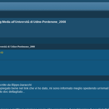
g Media all'Università di Udine-Pordenone_2008
iversità di Udine-Pordenone_2008
:49
ritto da filippo.baracchi
piegato bene nel link che vi ho dato, mi sono informato meglio spedendo un'email a
o doc dettagliato...