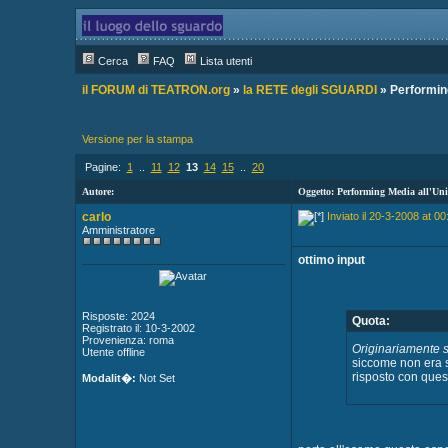
Cerca
FAQ
Lista utenti
il FORUM di TEATRON.org
»
la RETE degli SGUARDI
» Performin
Versione per la stampa
Pagine:
1
..
11
12
13
14
15
..
20
Autore:
Oggetto: Performing Media all'Un
carlo
Inviato il 20-3-2008 at 00
Amministratore
ottimo input
Risposte: 2024
Quota:
Registrato il: 10-3-2002
Provenienza: roma
Originariamente sc
Utente offline
siccome non era s
risposto con quest
Modalit�:
Not Set