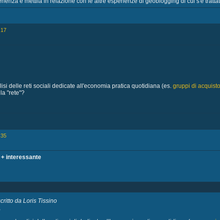
enza e mettila in relazione con le altre esperienze di geoblogging di cui s'è trattato
:17
si delle reti sociali dedicate all'economia pratica quotidiana (es.
gruppi di acquisto
la "rete"?
:35
 + interessante
ritto da Loris Tissino
,