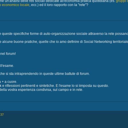
e un'analisi delle reti sociali dedicate all'economia pratica quotidiana (es.
gruppi 
io economico locale
, ecc.) ed il loro rapporto con la "rete"?
queste specifiche forme di auto-organizzazione sociale attraverso la rete possano i
 alcune buone pratiche, quelle che io amo definire di Social Networking territoriale
 nel forum!
ll'esame.
che si sta intraprendendo in queste ultime battute di forum.
a + a cuore.
 e riflessioni pertinenti e sintetiche. E l'esame lo si iimposta su questo.
della vostra esperienza condivisa, sul campo e in rete.
:37