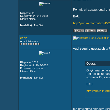
Per tutti gli appassionati d
Risposte: 20
Registrato il: 22-1-2008
BAU.
Utente offline
http://punto-informatico.it
Modalit�:
Not Set
carlo
Inviato il 20-3-2008 at 14
Amministratore
vuoi seguire questa pista?
Risposte: 2024
Quota:
Registrato il: 10-3-2002
Provenienza: roma
Originariamente 
Utente offline
Per tutti gli app
(come la TV) verso
Modalit�:
Not Set
BAU.
http://punto-info
ma devi prima chiedere (scri