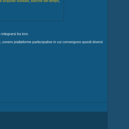
di acquisto solidale
,
banche del tempo
,
ntegrarsi tra loro.
, ovvero piattaforme partecipative in cui convergono questi diversi