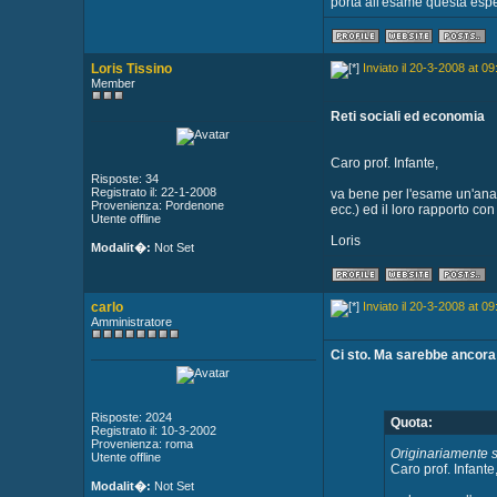
porta all'esame questa esperi
Loris Tissino
Inviato il 20-3-2008 at 09
Member
Reti sociali ed economia
Caro prof. Infante,
Risposte: 34
Registrato il: 22-1-2008
va bene per l'esame un'anali
Provenienza: Pordenone
ecc.) ed il loro rapporto con 
Utente offline
Loris
Modalit�:
Not Set
carlo
Inviato il 20-3-2008 at 09
Amministratore
Ci sto. Ma sarebbe ancora
Risposte: 2024
Quota:
Registrato il: 10-3-2002
Provenienza: roma
Originariamente sc
Utente offline
Caro prof. Infante
Modalit�:
Not Set