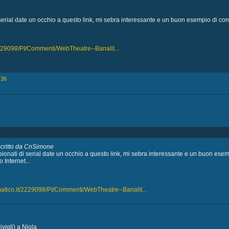
i serial date un occhio a questo link, mi sebra interessante e un buon esempio di co
/2229098/PI/Commenti/WebTheatre--Banalit...
:36
scritto da CnSimone
assionati di serial date un occhio a questo link, mi sebra interessante e un buon es
 Internet...
rmatico.it/2229098/PI/Commenti/WebTheatre--Banalit...
vigli) a Niola