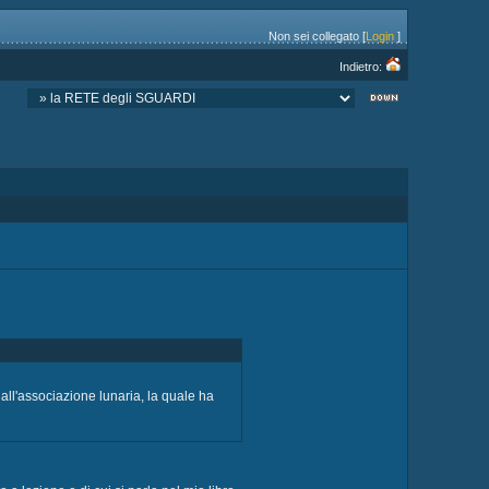
Non sei collegato [
Login
]
Indietro:
ll'associazione lunaria, la quale ha