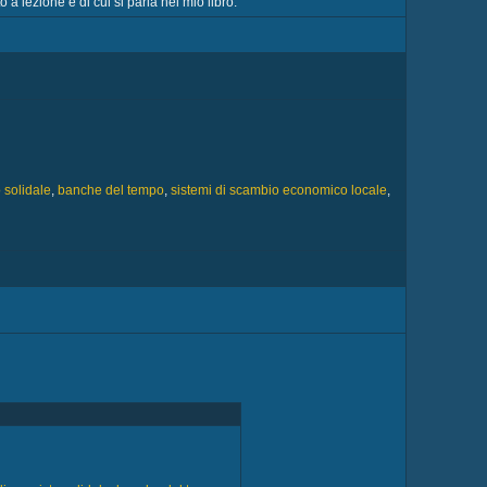
 a lezione e di cui si parla nel mio libro.
 solidale
,
banche del tempo
,
sistemi di scambio economico locale
,