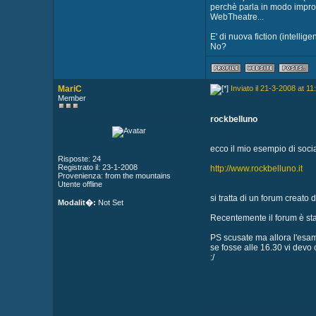
perchè parla in modo impro
WebTheatre...
E' di nuova fiction (intellige
No?
MariC
Inviato il 21-3-2008 at 11
Member
rockbelluno
ecco il mio esempio di soci
Risposte: 24
Registrato il: 23-1-2008
http://www.rockbelluno.it
Provenienza: from the mountains
Utente offline
si tratta di un forum creato
Modalit�:
Not Set
Recentemente il forum è stat
PS scusate ma allora l'esa
se fosse alle 16.30 vi devo
:/