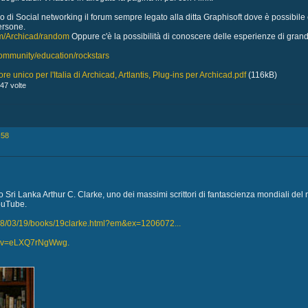
di Social networking il forum sempre legato alla ditta Graphisoft dove è possibile 
persone.
com/Archicad/random
Oppure c'è la possibilità di conoscere delle esperienze di grandi
community/education/rockstars
re unico per l'Italia di Archicad, Artlantis, Plug-ins per Archicad.pdf
(116kB)
47 volte
:58
Sri Lanka Arthur C. Clarke, uno dei massimi scrittori di fantascienza mondiali del 
ouTube.
08/03/19/books/19clarke.html?em&ex=1206072...
ch?v=eLXQ7rNgWwg.