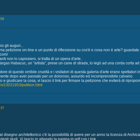
:59
o gli auguri...
ma petizione on-line e un punto di riflessione su cos'è e cosa non è arte? guardate 
.com/
anti non lo capissiero, si tratta di un opera d'arte,
rgas Habacuc, un "artista", prese un cane di strada, lo legò ad una corda corta ad 
tore di questo orribile crueltà e i visitatori di questa galeria d'arte erano spettator
mente dopo aver passato per un doloroso, assurdo ed incomprensibile calvario.
o e giudicare la cosa, vi lascio il link per firmare la petizione che eviterà di ripr
om/13031953/petition.html
:37
al disegno architettonico c'è la possibilità di avere per un anno la licenza di Archic
degli studi. Vi lascio in allegato la pagina in pdf con i link.