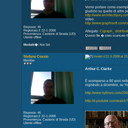
Vorrei portare come esempio 
giudizio su quelle di altre 
http://www.architectsjury.
video.
http://www.graphisoft.com/
Risposte: 46
Registrato il: 22-1-2008
Allegato:
Cigraph_ distributo
Provenienza: Castions di Strada (UD)
Questo file � stato scaricato 6
Utente offline
Modalit�:
Not Set
Stefano Cossio
Inviato il 22-3-2008 at 15
Member
Arthur C. Clarke
È scomparso a 90 anni nello 
registrato a dicembre, su Y
http://www.nytimes.com/20
http://it.youtube.com/wat
Risposte: 46
Registrato il: 22-1-2008
Provenienza: Castions di Strada (UD)
Utente offline