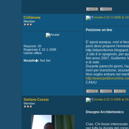
CnSimone
Inviato il 22-3-2008 at 10
Member
Petizione on line
E' qausi pasqua, così vi facci
però devo proporvi l'ennesi
Risposte: 20
Registrato il: 22-1-2008
http://elperritovive.blogspot
Utente offline
,il sito è in spagnolo, per qu
Nel anno 2007, Guillermo Va
Modalit�:
Not Set
e di sete:
Durante parecchi giorni, l'au
morì per inanizione, sicura
Non voglio entrare nel merit
http://www.petitiononline.c
CAIUU
Stefano Cossio
Inviato il 22-3-2008 at 15
Member
Disegno Architettonico
Ciao. Chi fosse interessato 
per tutta la durata del corso 