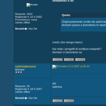
sentiamoci x tel
Risposte: 2024
Quota:
Registrato il: 10-3-2002
Provenienza: roma
Originariamente scritto da sabrin
Utente offline
domani passo a prenderla in stazion
Modalit�:
Not Set
credo che venga marco
hai visto i progetti di scrittura mutante?
domani ci lavoriamo su
sabrinabenussi
Inviato il 2-5-2007 at 05:34
Member
ok!
Risposte: 20
sabrina
Registrato il: 18-4-2007
Utente offline
Modalit�:
Not Set