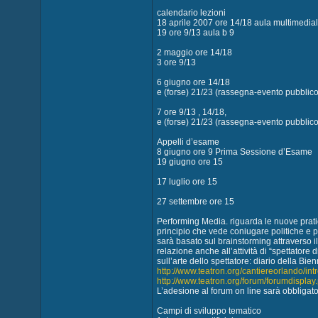
calendario lezioni
18 aprile 2007 ore 14/18 aula multimedial
19 ore 9/13 aula b 9
2 maggio ore 14/18
3 ore 9/13
6 giugno ore 14/18
e (forse) 21/23 (rassegna-evento pubblico
7 ore 9/13 , 14/18,
e (forse) 21/23 (rassegna-evento pubblico
Appelli d’esame
8 giugno ore 9 Prima Sessione d’Esame
19 giugno ore 15
17 luglio ore 15
27 settembre ore 15
Performing Media. riguarda le nuove pratich
principio che vede coniugare politiche e poe
sarà basato sul brainstorming attraverso il
relazione anche all’attività di “spettatore
sull’arte dello spettatore: diario della Bi
http://www.teatron.org/cantiereorlando/intr
http://www.teatron.org/forum/forumdisplay
L’adesione al forum on line sarà obbligato
Campi di sviluppo tematico