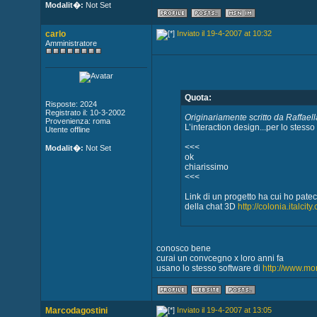
Modalit�:
Not Set
carlo
Inviato il 19-4-2007 at 10:32
Amministratore
Quota:
Risposte: 2024
Registrato il: 10-3-2002
Originariamente scritto da Raffael
Provenienza: roma
L’interaction design...per lo stesso 
Utente offline
<<<
Modalit�:
Not Set
ok
chiarissimo
<<<
Link di un progetto ha cui ho pate
della chat 3D
http://colonia.italcity
conosco bene
curai un convcegno x loro anni fa
usano lo stesso software di
http://www.mon
Marcodagostini
Inviato il 19-4-2007 at 13:05