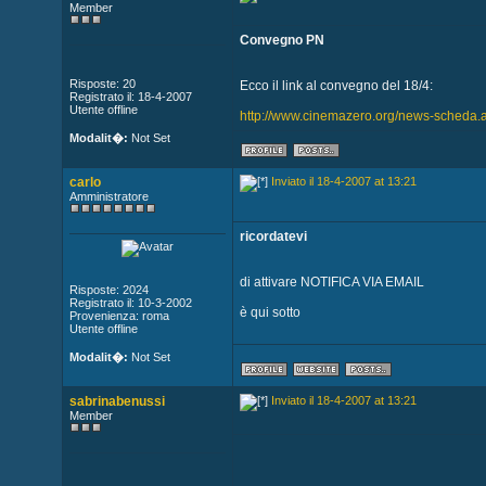
Member
Convegno PN
Risposte: 20
Ecco il link al convegno del 18/4:
Registrato il: 18-4-2007
Utente offline
http://www.cinemazero.org/news-scheda
Modalit�:
Not Set
carlo
Inviato il 18-4-2007 at 13:21
Amministratore
ricordatevi
di attivare NOTIFICA VIA EMAIL
Risposte: 2024
Registrato il: 10-3-2002
è qui sotto
Provenienza: roma
Utente offline
Modalit�:
Not Set
sabrinabenussi
Inviato il 18-4-2007 at 13:21
Member