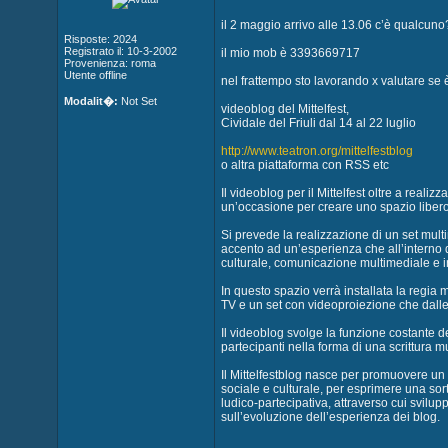
il 2 maggio arrivo alle 13.06 c’è qualcuno
Risposte: 2024
Registrato il: 10-3-2002
il mio mob è 3393669717
Provenienza: roma
Utente offline
nel frattempo sto lavorando x valutare se è
Modalit�:
Not Set
videoblog del Mittelfest,
Cividale del Friuli dal 14 al 22 luglio
http://www.teatron.org/mittelfestblog
o altra piattaforma con RSS etc
Il videoblog per il Mittelfest oltre a reali
un’occasione per creare uno spazio libero 
Si prevede la realizzazione di un set mult
accento ad un’esperienza che all’interno d
culturale, comunicazione multimediale e in
In questo spazio verrà installata la regia
TV e un set con videoproiezione che dalle 19
Il videoblog svolge la funzione costante d
partecipanti nella forma di una scrittura mu
Il Mittelfestblog nasce per promuovere un 
sociale e culturale, per esprimere una sort
ludico-partecipativa, attraverso cui svilu
sull’evoluzione dell’esperienza dei blog.