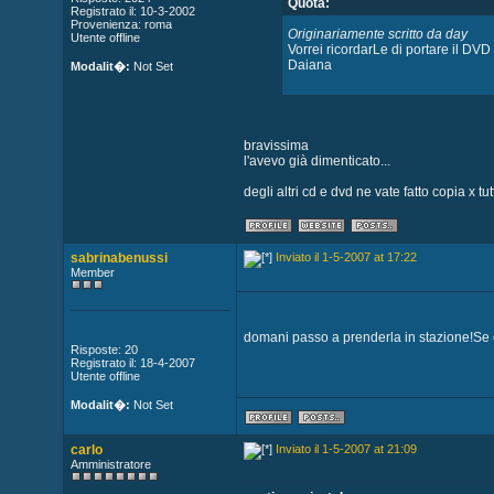
Quota:
Registrato il: 10-3-2002
Provenienza: roma
Originariamente scritto da day
Utente offline
Vorrei ricordarLe di portare il DVD
Daiana
Modalit�:
Not Set
bravissima
l'avevo già dimenticato...
degli altri cd e dvd ne vate fatto copia x tut
sabrinabenussi
Inviato il 1-5-2007 at 17:22
Member
domani passo a prenderla in stazione!Se ci
Risposte: 20
Registrato il: 18-4-2007
Utente offline
Modalit�:
Not Set
carlo
Inviato il 1-5-2007 at 21:09
Amministratore