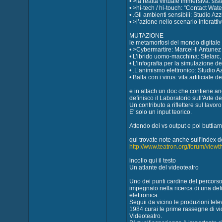
• >la realtà virtuale immersiva: si
• >hi-tech / hi-touch: “Contact Wat
• .Gli ambienti sensibili: Studio Az
• >l’azione nello scenario interat
MUTAZIONE
le metamorfosi del mondo digitale
• >Cybermartire: Marcel-li Antune
• L’ibrido uomo-macchina: Stelarc,
• L’infografia per la simulazione d
• .L’animismo elettronico: Studio A
• Balla con i virus: vita artificial
e in attach un doc che contiene an
definisco il Laboratorio sull'Arte de
Un contributo a riflettere sul lavo
E' solo un input teorico.
Attendo dei vs output e poi buttia
qui trovate note anche sull'Index d
http://www.teatron.org/forum/view
incollo qui il testo
Un atlante del videoteatro
Uno dei punti cardine del percorso 
impegnato nella ricerca di una def
elettronica.
Seguii da vicino le produzioni tele
1984 curai le prime rassegne di v
Videoteatro.