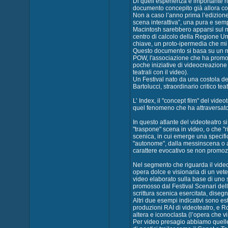
Di quell’esperienza è importante ri
documento concepito già allora co
Non a caso l’anno prima l’edizione 
scena interattiva”, una pura e sempl
Macintosh sarebbero apparsi sul me
centro di calcolo della Regione Umb
chiave, un proto-ipermedia che mi 
Questo documento si basa su un mon
POW, l'associazione che ha promoss
poche iniziative di videocreazione 
teatrali con il video).
Un Festival nato da una costola de
Bartolucci, straordinario critico tea
L’ Index, il "concept film" del vide
quel fenomeno che ha attraversato 
In questo atlante del videoteatro si
"traspone" scena in video, o che "
scenica, in cui emerge una specific
"autonome", dalla messinscena o an
carattere evocativo se non promoz
Nel segmento che riguarda il vide
opera dolce e visionaria di un ve
video elaborato sulla base di uno s
promosso dal Festival Scenari dell
scrittura scenica esercitata, dise
Altri due esempi indicativi sono es
produzioni RAI di videoteatro, e
altera e iconoclasta (l’opera che 
Per video presagio abbiamo quelle