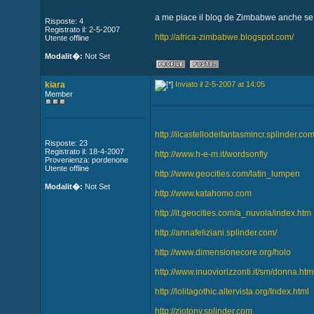
a me piace il blog de Zimbabwe anche se 
Risposte: 4
Registrato il: 2-5-2007
http://africa-zimbabwe.blogspot.com/
Utente offline
Modalit�:
Not Set
kiara
Inviato il 2-5-2007 at 14:05
Member
http://ilcastellodeifantasmincr.splinder.co
Risposte: 23
Registrato il: 18-4-2007
http://www.h-e-m.it/wordsonfly
Provenienza: pordenone
Utente offline
http://www.geocities.com/latin_lumpen
Modalit�:
Not Set
http://www.katahomo.com
http://it.geocities.com/a_nuvola/index.htm
http://annafeliziani.splinder.com/
http://www.dimensionecore.org/holo
http://www.inuoviorizzonti.it/sm/donna.htm
http://lolitagothic.altervista.org/Index.html
http://ziotony.splinder.com