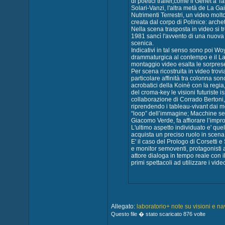
di poetici trailer,come il Genet a T
Solari-Vanzi, l'altra metà de La Ga
Nutrimenti Terrestri, un video molto
creata dal corpo di Polinice: arche
Nella scena trasposta in video si
1981 sancì l'avvento di una nuova 
scenica.
Indicativi in tal senso sono poi Wo
drammaturgica al contempo e il Ladr
montaggio video esalta le sorprese 
Per scena ricostruita in video tro
particolare affinità tra colonna so
acrobatici della Koinè con la regia
del croma-key le visioni futuriste 
collaborazione di Corrado Bertoni, 
riprendendo i tableau-vivant dai m
“loop” dell’immagine; Macchine sen
Giacomo Verde, fa affiorare l’impro
L'ultimo aspetto individuato e' quell
acquista un preciso ruolo in scena
E' il caso del Prologo di Corsetti 
e monitor semoventi, protagonisti a
attore dialoga in tempo reale con 
primi spettacoli ad utilizzare i v
Allegato:
laboratorio+ note su visioni e nav
Questo file � stato scaricato 876 volte