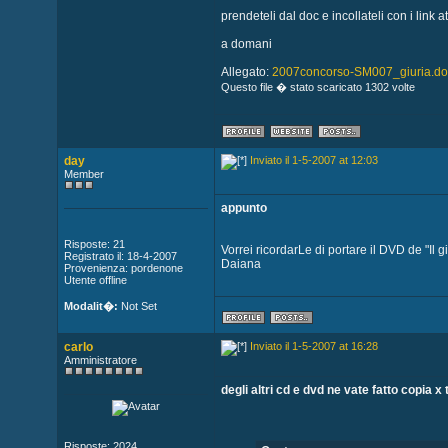
prendeteli dal doc e incollateli con i link at
a domani
Allegato:
2007concorso-SM007_giuria.do
Questo file � stato scaricato 1302 volte
day
Inviato il 1-5-2007 at 12:03
Member
appunto
Risposte: 21
Vorrei ricordarLe di portare il DVD de "Il 
Registrato il: 18-4-2007
Daiana
Provenienza: pordenone
Utente offline
Modalit�:
Not Set
carlo
Inviato il 1-5-2007 at 16:28
Amministratore
degli altri cd e dvd ne vate fatto copia x t
Risposte: 2024