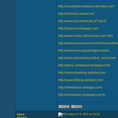
http://casadellacandelora.splinder.com/
http://memoria.acmos.net
http://www.raccontidicitta.it/?cat=9
http://ladysoul.iobloggo.com
http://www.malloc.it/ber.loose.coin.html
http://www.inuoviorizzonti.it/sm/scenedivi
http://www.maxcoppeta.it/giocoliere/
http://www.alphadrama.it/due_minuti.htm
http://africa-zimbabwe.blogspot.com/
http://memoriaeblog.splinder.com
http://www.28blog.splinder.com/
http://oltrelaluna.iobloggo.com/
http://murdatown.blogspot.com
/>
kiara
Inviato il 2-5-2007 at 14:10
Member