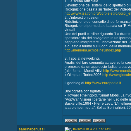
1. La scena artificiale.
L’evoluzione dei sistemi dello spettacolo i
Ricognizione basata su “Index del Videote
http://www.teatron.org/corpielettro/corpi_e
2. L’interaction design.
Ridefinizione del concetto di performance 
Ricognizione ipermediale basata su “E-Mot
virtuali.
Uno dei punti cardine riguarda “La drammat
spettatore sia del navigatore in un ipermed
sappiano interpretare l’Innovazione del Terr
e questo a torimo sui luoghi della memoria
http://memoria.acmos.net/index.php
3. Il social networking.
Analisi del fare comunità attraverso la co
promosse da un approccio ludico-creativo
(altri format: Mondi Attivi
http://www.mondia
x Olimpiadi Torino2006
http://www.glocal
il geoblog di
http://www.europedia.it
Bibliografia consigliata :
• Howard Rheingold, “Smart Mobs. La rivol
“PopWar. Visioni libertarie nell’uso dell
Baskerville,1994 • Pierre Levy, "L'intelligen
teatro e ipermedia", Bollati Boringhieri, 2
sabrinabenussi
Inviato il 18-4-2007 at 13:10