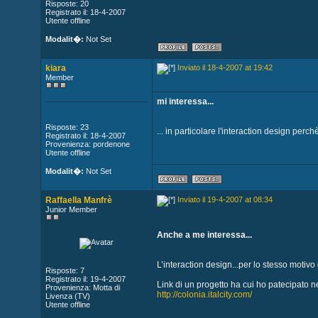
Risposte: 20
Registrato il: 18-4-2007
Utente offline
Modalit�:
Not Set
kiara
Inviato il 18-4-2007 at 19:42
Member
mi interessa...
Risposte: 23
... in particolare l'interaction design perc
Registrato il: 18-4-2007
Provenienza: pordenone
Utente offline
Modalit�:
Not Set
Raffaella Manfrè
Inviato il 19-4-2007 at 08:34
Junior Member
Anche a me interessa...
L’interaction design...per lo stesso motivo di
Risposte: 7
Registrato il: 19-4-2007
Link di un progetto ha cui ho patecipato 
Provenienza: Motta di
http://colonia.italcity.com/
Livenza (TV)
Utente offline