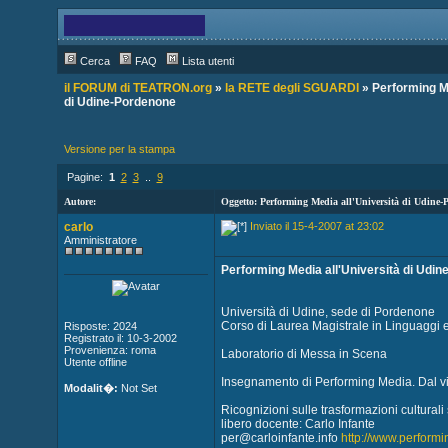
Cerca
FAQ
Lista utenti
il FORUM di TEATRON.org
»
la RETE degli SGUARDI
» Performing Me
di Udine-Pordenone
Versione per la stampa
Pagine:
1
2
3
..
9
Autore:
Oggetto: Performing Media all'Università di Udine-
carlo
Inviato il 15-4-2007 at 23:02
Amministratore
Performing Media all'Università di Udi
Università di Udine, sede di Pordenone
Corso di Laurea Magistrale in Linguaggi 
Risposte: 2024
Registrato il: 10-3-2002
Provenienza: roma
Laboratorio di Messa in Scena
Utente offline
Insegnamento di Performing Media. Dal vid
Modalit�:
Not Set
Ricognizioni sulle trasformazioni cultural
libero docente: Carlo Infante
per@carloinfante.info
http://www.perform