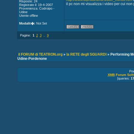
Risposte: 24
il pc non mi visualizza i video per cui no
Registrato il: 19-4-2007
Provenienza: Codroipo -
Udine
Utente offline
Modalit�:
Not Set
Pagine:
1
2
3
..
9
il FORUM di TEATRON.org
»
la RETE degli SGUARDI
» Performing Med
Udine-Pordenone
Po
XMB
Forum Soft
[queries:
1