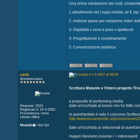
Una prima valutazione dei costi, comporta 
1.allestimento set ( regia mobile, wi fi, lap
2. rimborsi spese per redazione video del
3. Ospitalità x cene e pass x spettacoli
4. Progettazione e coordinamento
5. Comunicazione pubblica
carlo
Inviato il 1-5-2007 at 08:58
Amministratore
Scrittura Mutante e l'intero progetto Tro
a proposito di performing media
date un'occhiata al lavoro che ho fatto co
Risposte: 2024
Registrato il: 10-3-2002
Provenienza: roma
in quest'ambito è nato il concorso Scrittu
Utente offline
http://www.trovarsinrete.org/concorsosm2
Modalit�:
Not Set
date un'occhiata ai selezionati di quest'a
magari rileviamo insieme i + interessanti