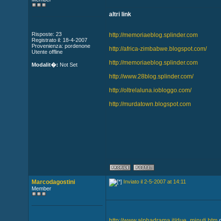
altri link
Risposte: 23
http://memoriaeblog.splinder.com
Registrato il: 18-4-2007
Provenienza: pordenone
http://africa-zimbabwe.blogspot.com/
Utente offline
http://memoriaeblog.splinder.com
Modalit�:
Not Set
http://www.28blog.splinder.com/
http://oltrelaluna.iobloggo.com/
http://murdatown.blogspot.com
Marcodagostini
Inviato il 2-5-2007 at 14:11
Member
http://www.alphadrama.it/due_minuti.htm
q