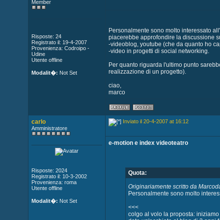
Member
Personalmente sono molto interessato all'ut
Risposte: 24
piacerebbe approfondire la discussione s
Registrato il: 19-4-2007
-videoblog, youtube (che da quanto ho ca
Provenienza: Codroipo -
-video in progetti di social networking.
Udine
Utente offline
Per quanto riguarda l'ultimo punto sarebbe
realizzazione di un progetto).
Modalit�:
Not Set
ciao,
marco
carlo
Inviato il 20-4-2007 at 16:12
Amministratore
e-motion e index videoteatro
Risposte: 2024
Quota:
Registrato il: 10-3-2002
Provenienza: roma
Originariamente scritto da Marcod
Utente offline
Personalmente sono molto interessato
Modalit�:
Not Set
<<<
colgo al volo la proposta: iniziamo 