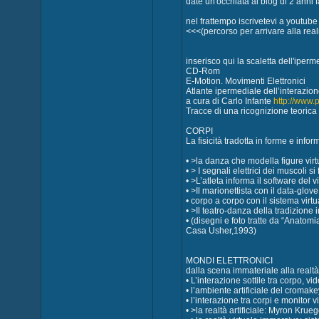
date un'occhiata al blog di 2 anni f
nel frattempo iscrivetevi a youtube
<<<(percorso per arrivare alla real
inserisco qui la scaletta dell'iperm
CD-Rom
E-Motion. Movimenti Elettronici
Atlante ipermediale dell’interazione
a cura di Carlo Infante
http://www.
Tracce di una ricognizione teorica
CORPI
La fisicità tradotta in forme e infor
• >la danza che modella figure virt
• > I segnali elettrici dei muscoli 
• >L’atleta informa il software de
• >Il marionettista con il data-glov
• corpo a corpo con il sistema virt
• >Il teatro-danza della tradizione
• (disegni e foto tratte da “Anatomi
Casa Usher,1993)
MONDI ELETTRONICI
dalla scena immateriale alla realt
• L’interazione sottile tra corpo,
• l’ambiente artificiale del croma
• l’interazione tra corpi e monitor 
• >la realtà artificiale: Myron Krue