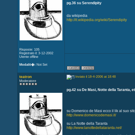
pg.36 su Serendipity
da wikipedia
http://it.wikipedia.org/wiki/Serendipity
Risposte: 105
Registrato il: 3-12-2002
Utente offline
Modalit�:
Not Set
teatron
Inviato il 18-4-2006 at 18:48
Moderatore
pg.42 su De Masi, Notte della Taranta, e
su Domenico de Masi ecco il lik al suo sit
http://www.domenicodemasi.it/
su La Notte della Taranta
http://www.lanottedellataranta.net/