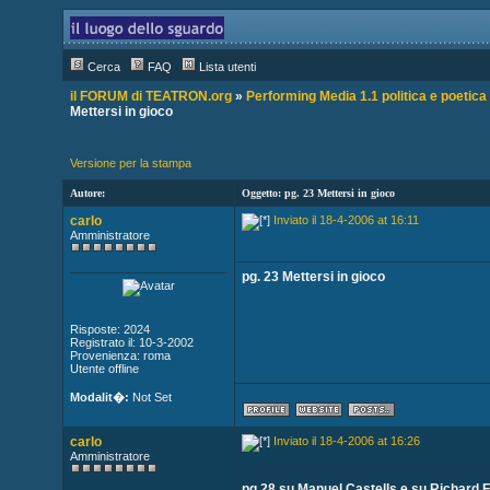
Cerca
FAQ
Lista utenti
il FORUM di TEATRON.org
»
Performing Media 1.1 politica e poetica d
Mettersi in gioco
Versione per la stampa
Autore:
Oggetto: pg. 23 Mettersi in gioco
carlo
Inviato il 18-4-2006 at 16:11
Amministratore
pg. 23 Mettersi in gioco
Risposte: 2024
Registrato il: 10-3-2002
Provenienza: roma
Utente offline
Modalit�:
Not Set
carlo
Inviato il 18-4-2006 at 16:26
Amministratore
pg.28 su Manuel Castells e su Richard F