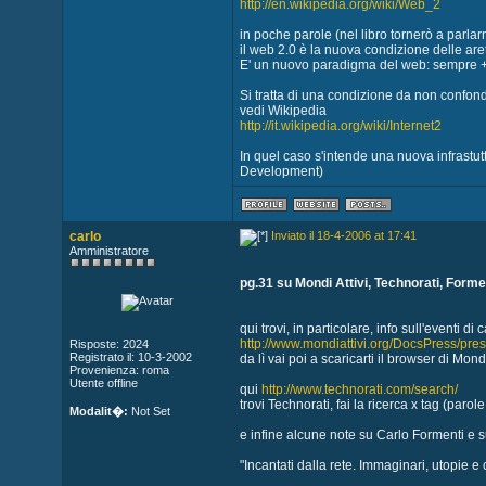
http://en.wikipedia.org/wiki/Web_2
in poche parole (nel libro tornerò a parla
il web 2.0 è la nuova condizione delle arete 
E' un nuovo paradigma del web: sempre + p
Si tratta di una condizione da non confonde
vedi Wikipedia
http://it.wikipedia.org/wiki/Internet2
In quel caso s'intende una nuova infrastut
Development)
carlo
Inviato il 18-4-2006 at 17:41
Amministratore
pg.31 su Mondi Attivi, Technorati, Forme
qui trovi, in particolare, info sull'eventi di c
http://www.mondiattivi.org/DocsPress/pre
Risposte: 2024
Registrato il: 10-3-2002
da lì vai poi a scaricarti il browser di Mondi 
Provenienza: roma
Utente offline
qui
http://www.technorati.com/search/
trovi Technorati, fai la ricerca x tag (parol
Modalit�:
Not Set
e infine alcune note su Carlo Formenti e su
"Incantati dalla rete. Immaginari, utopie e c