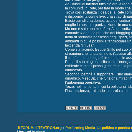
fare evolvere un programma e, ciò che più 
Agli albori di Internet tutto ciò era la reg
la comunità in Rete, per fare in modo che o
Trova così sostanza l’idea della Rete com
e disponibilità connettive: una straordinar
Esiste quindi una democrazia del codice i
meglio la nostra organizzazione, in una so
Ma non è solo una metafora. Alcuni softwar
comunicazione. Le pratiche del blogging e
tratta di prendere possesso degli spazi, an
ambienti in cui è possibile far circolare u
faccenda “chiusa”.
Come sta facendo Beppe Grillo nel suo blo
streaming che lancia un netto j'accuse alla 
Il suo è uno dei blog più frequentati in a
Primo: il suo blog esplicita come l'energia
evidente come si possa giocare con la pol
dimostrato.
Secondo: perché a supportare il suo diario
dinamico, Meet Up, che funziona mirabilm
l’autonomia operativa.
Terzo: nel momento in cui la politica si rid
l’inconsistenza, trattando la parola come 
il FORUM di TEATRON.org
»
Performing Media 1.1 politica e poetica d