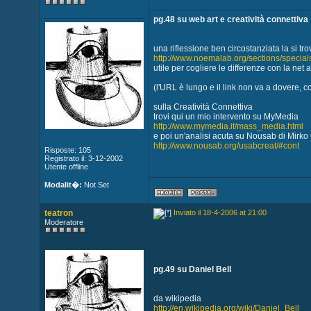
pg.48 su web art e creatività connettiva
una riflessione ben circostanziata la si 
http://www.noemalab.org/sections/specials
utile per cogliere le differenze con la net a
(l'URL è lungo e il link non va a dovere, co
sulla Creatività Connettiva
trovi qui un mio intervento su MyMedia
http://www.mymedia.it/mass_media.html
e poi un'analisi acuta su Nousab di Mirko 
http://www.nousab.org/usabcreat/#cont
Risposte: 105
Registrato il: 3-12-2002
Utente offline
Modalit�:
Not Set
teatron
Inviato il 18-4-2006 at 21:00
Moderatore
pg.49 su Daniel Bell
da wikipedia
http://en.wikipedia.org/wiki/Daniel_Bell