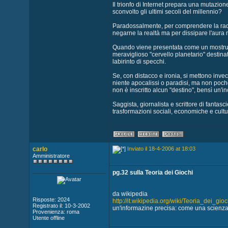
Il trionfo di Internet prepara una mutazion
sconvolto gli ultimi secoli del millennio?
Paradossalmente, per comprendere la radic
negarne la realtà ma per dissipare l'aura m
Quando viene presentata come un mostruoso
meraviglioso "cervello planetario" destinat
labirinto di specchi.
Se, con distacco e ironia, si mettono inve
niente apocalissi o paradisi, ma non poche
non è inscritto alcun "destino", bensì un'in
Saggista, giornalista e scrittore di fantas
trasformazioni sociali, economiche e cultur
carlo
Inviato il 18-4-2006 at 18:03
Amministratore
pg.32 sulla Teoria dei Giochi
da wikipedia
Risposte: 2024
http://it.wikipedia.org/wiki/Teoria_dei_gioc
Registrato il: 10-3-2002
un'informazine precisa: come una scienza
Provenienza: roma
Utente offline