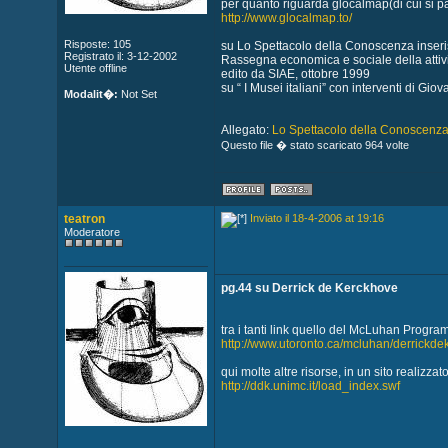
per quanto riguarda glocalmap(di cui si p
http://www.glocalmap.to/
Risposte: 105
su Lo Spettacolo della Conoscenza inserisc
Registrato il: 3-12-2002
Rassegna economica e sociale della attivit
Utente offline
edito da SIAE, ottobre 1999
su “ I Musei italiani” con interventi di Gi
Modalit�:
Not Set
Allegato:
Lo Spettacolo della Conoscenza.
Questo file � stato scaricato 964 volte
teatron
Inviato il 18-4-2006 at 19:16
Moderatore
pg.44 su Derrick de Kerckhove
tra i tanti link quello del McLuhan Progra
http://www.utoronto.ca/mcluhan/derrickd
qui molte altre risorse, in un sito realizz
http://ddk.unimc.it/load_index.swf