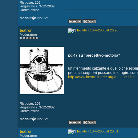
Risposte: 105
Registrato il: 3-12-2002
Utente offline
Modalit�:
Not Set
teatron
Inviato il 18-4-2006 at 20:26
Moderatore
pg.47 su "percettivo-motoria"
un riferimento calzante è quello che espri
processi cognitivi possano interagire con qu
http://www.trovarsinrete.org/antinucci.htm
Risposte: 105
Registrato il: 3-12-2002
Utente offline
Modalit�:
Not Set
teatron
Inviato il 18-4-2006 at 20:31
Moderatore