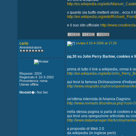
http://es.wikipedia.org/wiki/Manuel_Castel
x quanto sia buffo metterli vicini... ecco il
http://en.wikipedia.org/wiki/Richard_Flori
e il suo sito ufficiale
http://www.creativecla
carlo
Inviato il 18-4-2006 at 17:29
Amministratore
pg.30 su John Perry Barlow, cookies e 
prima di tutto il link a wikipedia, ormai è r
http://en.wikipedia.org/wiki/John_Perry_B
Risposte: 2024
Registrato il: 10-3-2002
Provenienza: roma
qui trovi la famosa Dichiarazione d'indi
Utente offline
http://www.olografix.org/loris/open/manifes
Modalit�:
Not Set
un'ottima intervista di Arianna Dagnino
http://www.nomads.it/continua.php?cod
nella stessa pagina si parla di cookies e
qui trovi una spiegazione articolata su c
http://www.datamanager.it/articolisymant
a proposito di Web 2.0
da wikipedia (in inglese però)