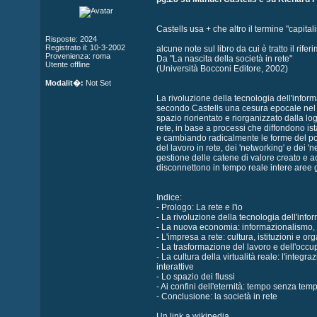
Castells usa + che altro il termine "capit
Risposte: 2024
Registrato il: 10-3-2002
alcune note sul libro da cui è tratto il rifer
Provenienza: roma
Da "La nascita della società in rete"
Utente offline
(Università Bocconi Editore, 2002)
Modalit�:
Not Set
La rivoluzione della tecnologia dell'info
secondo Castells una cesura epocale nel m
spazio riorientato e riorganizzato dalla l
rete, in base a processi che diffondono i
e cambiando radicalmente le forme del poter
del lavoro in rete, dei 'networking' e dei 'n
gestione delle catene di valore creato e a
disconnettono in tempo reale intere aree 
Indice:
- Prologo: La rete e l'io
- La rivoluzione della tecnologia dell'inf
- La nuova economia: informazionalismo, 
- L'impresa a rete: cultura, istituzioni e 
- La trasformazione del lavoro e dell'occupa
- La cultura della virtualità reale: l'integ
interattive
- Lo spazio dei flussi
- Ai confini dell'eternità: tempo senza tem
- Conclusione: la società in rete
Un link a wikipedia