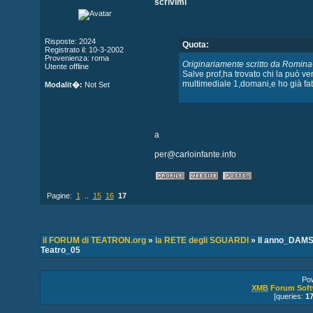
scrivimi
Risposte: 2024
Quota:
Registrato il: 10-3-2002
Provenienza: roma
Originariamente scritto da Romin
Utente offline
Salve prof,ha trovato chi la può v
multimediale 1,domani,e ho già fat
Modalit�:
Not Set
a
per@carloinfante.info
Pagine:
1
..
15
16
17
il FORUM di TEATRON.org
»
la RETE degli SGUARDI
» II anno_DAMS-
Teatro_05
Po
XMB
Forum Soft
[queries:
1