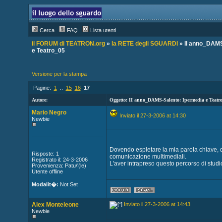
Cerca
FAQ
Lista utenti
il FORUM di TEATRON.org
»
la RETE degli SGUARDI
» II anno_DAMS
e Teatro_05
Versione per la stampa
Pagine:
1
..
15
16
17
Autore:
Oggetto: II anno_DAMS-Salento: Ipermedia e Teatr
Mario Negro
Inviato il 27-3-2006 at 14:30
Newbie
Dovendo espletare la mia parola chiave, di
Risposte: 1
comunicazione multimediali.
Registrato il: 24-3-2006
L'aver intrapreso questo percorso di stud
Provenienza: Patu\'(le)
Utente offline
Modalit�:
Not Set
Alex Monteleone
Inviato il 27-3-2006 at 14:43
Newbie