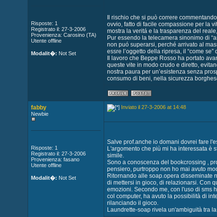
Il rischio che si può correre commentando
Risposte: 1
ovvio, fatto di facile compassione per la vit
Registrato il: 27-3-2006
mostra la veritá e la trasparenza del reale
Provenienza: Carosino (TA)
Pur essendo la telecamera sinonimo di “arti
Utente offline
non puó superarsi, perché arrivato al mass
essre l’oggetto della ripresa, il “come se”
Modalit�:
Not Set
Il lavoro che Beppe Rosso ha portato avanti
queste vite in modo crudo e diretto, evit
nostra paura per un’esistenza senza prospe
consumo di beni, nella sicurezza borghese
fabby
Inviato il 27-3-2006 at 14:48
Newbie
Salve prof.anche io domani dovrei fare l'
Risposte: 1
L'argomento che più mi ha interessata è st
Registrato il: 27-3-2006
simile.
Provenienza: fasano
Sono a conoscenza del bookcrossing , prog
Utente offline
pensiero, purtroppo non ho mai avuto modo
Ritornando alle soap.opera disseminate ne
Modalit�:
Not Set
di mettersi in gioco, di relazionarsi. Con
emozioni. Secondo me, con l'uso di sms h
col computer, ha avuto la possibilità di in
rilanciando il gioco.
Laundrette-soap rivela un'ambiguità tra la 