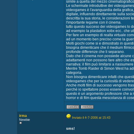
simile a quella del mezzo cinematografico
Le schermate introduttive dei videogames ap
videogames è l'avanguardia della grafica, 
digitale, influendo direttamente sulla soci
descritta la sua storia, le considerazioni te
l'importante legame con il cinema.
tutto questo succeso dei videogames lo d
ad esempio la plastation xobx ecc.. che ut
Per fare un esempio di realta virtuale co
ad un momento ben preciso come la guerra l
Molti giochi come si e dimostrato in quest
bisogna dimenticare che il medium filmico
profonde differenze che li separano.
Dato che il cinema non possiede alcune car
adattamenti non possono fare altro che es
narrativa: il film può limitarsi a riassumer
Mentre Tomb Raider di Simon West ha adott
categoria.
Non bisogna dimenticare infatti che questi 
videogames che per la curiosità di vedere
Anche molti film di successo vengono tras
perchè io spettatore posso essere coinvolt
questo è un argomento professore che a 
horror e di film questa mescolanza di cos
irma
Inviato il 4-7-2006 at 15:43
Newbie
sms!