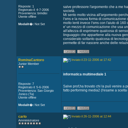
Risposte: 1
salve professore l'argomento che a me ha c
Registrato il: 4-7-2006
società.
Provenienza: brindisi
Mi sento molto vicina all'argomento perch
Utente offline
l'sms e la nouva forma di comunicazione ch
molto lenti invece l'sms con l'aiuto di 160
Modalit�:
Not Set
e' un mezzo di comunicazione che usa un
all'altezza di esprimere qualcosa di senso
linguaggio che appartiene alla nuova gene
considerato soltanto qualcosa di tecnolo
permette di far nascere anche delle relazi
RominaCantoro
Inviato il 23-11-2006 at 17:42
Junior Member
informatica multimediale 1
Risposte: 7
Salve prof,ha trovato chi la può venire a
Registrato il: 5-6-2006
fatto performing media2 (l'esame a scelta d
Provenienza: San Giorgio
Jonico (Ta)
Utente offline
Modalit�:
Not Set
carlo
Inviato il 26-11-2006 at 12:44
Amministratore