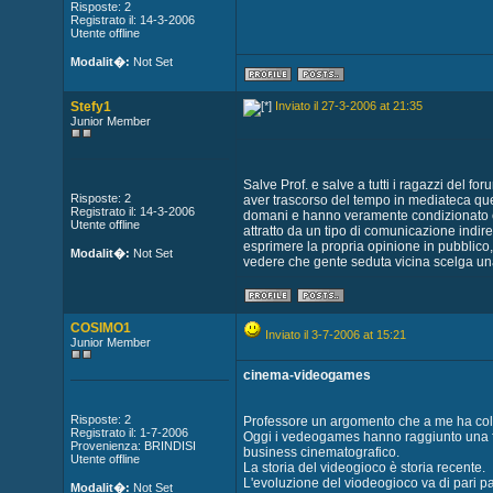
Risposte: 2
Registrato il: 14-3-2006
Utente offline
Modalit�:
Not Set
Stefy1
Inviato il 27-3-2006 at 21:35
Junior Member
Salve Prof. e salve a tutti i ragazzi del f
Risposte: 2
aver trascorso del tempo in mediateca qu
Registrato il: 14-3-2006
domani e hanno veramente condizionato e a
Utente offline
attratto da un tipo di comunicazione indire
esprimere la propria opinione in pubblico,da
Modalit�:
Not Set
vedere che gente seduta vicina scelga una
COSIMO1
Inviato il 3-7-2006 at 15:21
Junior Member
cinema-videogames
Risposte: 2
Professore un argomento che a me ha colp
Registrato il: 1-7-2006
Oggi i vedeogames hanno raggiunto una fett
Provenienza: BRINDISI
business cinematografico.
Utente offline
La storia del videogioco è storia recente.
L'evoluzione del viodeogioco va di pari pa
Modalit�:
Not Set