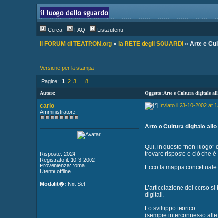
Cerca
FAQ
Lista utenti
il FORUM di TEATRON.org
»
la RETE degli SGUARDI
» Arte e Cult
Versione per la stampa
Pagine:
1
2
3
..
8
Autore:
Oggetto: Arte e Cultura digitale a
carlo
Inviato il 23-10-2002 at 1
Amministratore
Arte e Cultura digitale all
Qui, in questo "non-luogo" d
trovare risposte e ciò che è
Risposte: 2024
Registrato il: 10-3-2002
Provenienza: roma
Ecco la mappa concettuale d
Utente offline
Modalit�:
Not Set
L’articolazione del corso si
digitali.
Lo sviluppo teorico
(sempre interconnesso alle