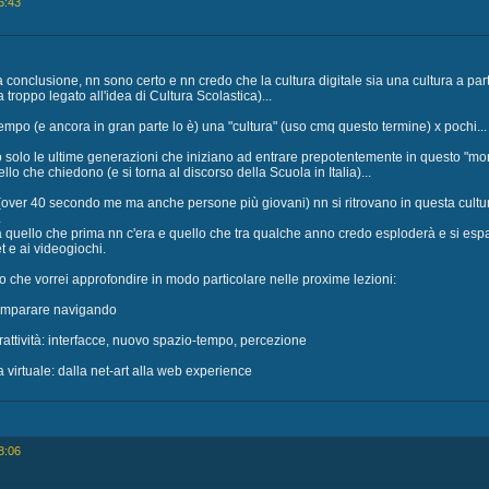
6:43
 conclusione, nn sono certo e nn credo che la cultura digitale sia una cultura a p
 troppo legato all'idea di Cultura Scolastica)...
tempo (e ancora in gran parte lo è) una "cultura" (uso cmq questo termine) x pochi...
o solo le ultime generazioni che iniziano ad entrare prepotentemente in questo "m
lo che chiedono (e si torna al discorso della Scuola in Italia)...
 (over 40 secondo me ma anche persone più giovani) nn si ritrovano in questa cultur
.
ra quello che prima nn c'era e quello che tra qualche anno credo esploderà e si es
t e ai videogiochi.
o che vorrei approfondire in modo particolare nelle proxime lezioni:
 imparare navigando
rattività: interfacce, nuovo spazio-tempo, percezione
virtuale: dalla net-art alla web experience
8:06