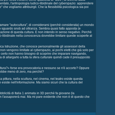
sentato, l'antropologia ludico-libidinale del cyberspazio: apprendere
che vogliamo attribuirgli. Che la flessibilità psicologica sia poi
oclamare "autocultura", di considerarsi (perchè considerata) un mondo
to sguardo snob ad oltranza. Sembra quasi fatto apposta (e
azione di questa cultura. E non intendo in senso negativo. Perchè
ico-libidinale nella conoscenza dovrebbe limitare queste scoperte al
ubblica Istruzione, che conosce personalmente gli assessori della
e non vengono limitate al cyberspazio, ai pochi eletti che già solo per
, ma certo non hanno bisogno di scoprire che imparare navigando,
di allargarlo a tutta la sfera culturale quindi cade il presupposto
ultura?» forse era provocatoria e nessuno se n'è accorto? Oppure
varrebbe meno di zero, ma perchè?
ittura, nella scultura, nel cinema, nel teatro esiste questa
 esiste nell'informazione. Ma siamo sicuri che la cultura del
ubblicità di Italia 1 animata in 3D perchè fa giovane (la
non l'assaporerà mai. Ma mi pare evidente che non è di questo che