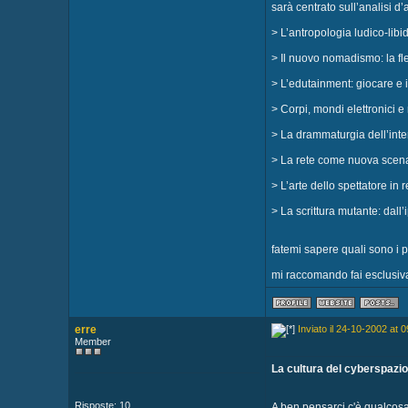
sarà centrato sull’analisi d’
> L’antropologia ludico-libi
> Il nuovo nomadismo: la fle
> L’edutainment: giocare e
> Corpi, mondi elettronici 
> La drammaturgia dell’inte
> La rete come nuova scena 
> L’arte dello spettatore in
> La scrittura mutante: dall’i
fatemi sapere quali sono i p
mi raccomando fai esclus
erre
Inviato il 24-10-2002 at 0
Member
La cultura del cyberspazi
Risposte: 10
A ben pensarci c'è qualcosa c