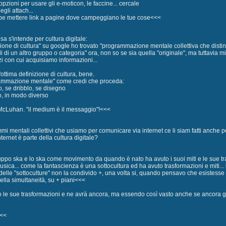
pzioni per usare gli e-moticon, le faccine... cercale
egli attach...
bbe mettere link a pagine dove campeggiano le tue cose<<<
osa s'intende per cultura digitale:
zione di cultura" su google ho trovato "programmazione mentale collettiva che disti
i di un altro gruppo o categoria" ora, non so se sia quella "originale", ma tuttavia
i con cui acquisiamo informazioni...
ottima definizione di cultura, bene.
ammazione mentale" come credi che proceda:
o, se dribblo, se disegno
, in modo diverso
McLuhan. "il medium è il messaggio"!<<<
mi mentali collettivi che usiamo per comunicare via internet ce li siam fatti anche p
nternet è parte della cultura digitale?
uppo ska e lo ska come movimento da quando è nato ha avuto i suoi miti e le sue tra
musica... come la fantascienza è una sottocultura ed ha avuto trasformazioni e miti... 
delle "sottoculture" non la condivido +, una volta si, quando pensavo che esistess
ella simultaneità, su + piani<<<
uto le sue trasformazioni e ne avrà ancora, ma essendo così vasto anche se ancora g
<<<