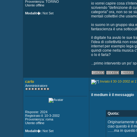
Provenienza: TORINO
io vorrei capire cosa s'inten
Utente offline
scrivendo "definizione di c
categoria" ora, non so se s
Modalit�:
Not Set
mentali collettivi che usiamo
io suono in un gruppo ska e 
fantascienza è una sottocultu
il digitale ha avuto le sue
l'idea di collettività non e
internet per esempio lega gli
quindi come nella musica c'è 
o lo è farla?
...primo intervento un po' s
carlo
Inviato il 30-10-2002 at 1
Amministratore
il medium è il messaggio
Risposte: 2024
Quota:
Registrato il: 10-3-2002
Provenienza: roma
Originariamente s
Utente offline
ciao questo è il 
.......ma in questo
Modalit�:
Not Set