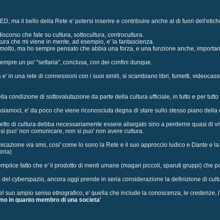
ED, ma il bello della Rete e' potersi inserire e contribuire anche al di fuori dell'eti
 discorso che fate su cultura, sottocultura, controcultura.
tura che mi viene in mente, ad esempio, e' la fantascienza.
lto, ma ho sempre pensato che abbia una forza, e una funzione anche, importanti, 
sempre un po' "settaria", conclusa, con dei confini dunque.
e' in una rete di connessioni con i suoi simili, si scambiano libri, fumetti, videocasse
la condizione di sottovalutazione da parte della cultura ufficiale, in tutto e per tut
iamoci, e' da poco che viene riconosciuta degna di stare sullo stesso piano della cu
tto di cultura debba necessariamente essere allargato sino a perderne quasi di vista
 si puo' non comunicare, non si puo' non avere cultura.
unicazione via sms, cosi' come lo sono la Rete e il suo approccio ludico e Dante e 
oria)
l sempilce fatto che e' il prodotto di menti umane (magari piccoli, sparuti gruppi) che
a del cyberspazio, ancora oggi prende in seria considerazione la definizione di cult
a nel suo ampio senso etnografico, e' quella che include la conoscenza, le credenze, l'ar
omo in quanto membro di una societa'