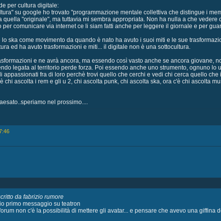
de per cultura digitale:
ultura" su google ho trovato "programmazione mentale collettiva che distingue i memb
ia quella "originale", ma tuttavia mi sembra appropriata. Non ha nulla a che vedere 
 per comunicare via internet ce li siam fatti anche per leggere il giornale e per guard
lo ska come movimento da quando è nato ha avuto i suoi miti e le sue trasformazioni
ra ed ha avuto trasformazioni e miti... il digitale non è una sottocultura.
 trasformazioni e ne avrà ancora, ma essendo così vasto anche se ancora giovane, no
ssendo legata al territorio perde forza. Poi essendo anche uno strumento, ognuno lo us
 appassionati fra di loro perchè trovi quello che cerchi e vedi chi cerca quello che i
chi ascolta i rem e gli u 2, chi ascolta punk, chi ascolta ska, ora c'è chi ascolta mus
paesato..speriamo nel prossimo....
7:46
critto da fabrizio rumore
mio primo messaggio su teatron
 forum non c'è la possibilità di mettere gli avatar... e pensare che avevo una giffina de