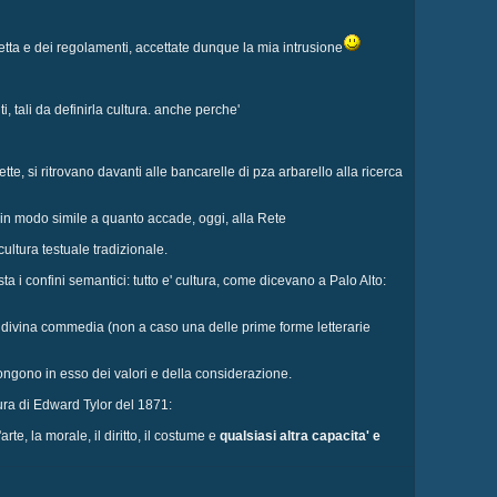
chetta e dei regolamenti, accettate dunque la mia intrusione
tali da definirla cultura. anche perche'
tte, si ritrovano davanti alle bancarelle di pza arbarello alla ricerca
to in modo simile a quanto accade, oggi, alla Rete
ltura testuale tradizionale.
 i confini semantici: tutto e' cultura, come dicevano a Palo Alto:
la divina commedia (non a caso una delle prime forme letterarie
 pongono in esso dei valori e della considerazione.
ura di Edward Tylor del 1871:
te, la morale, il diritto, il costume e
qualsiasi altra capacita' e