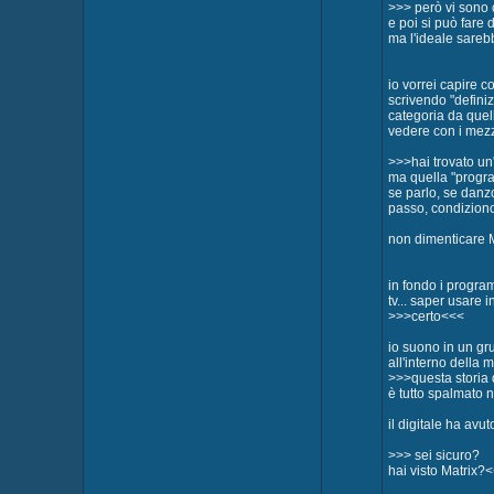
>>> però vi sono o
e poi si può fare d
ma l'ideale sare
io vorrei capire c
scrivendo "defini
categoria da quell
vedere con i mezz
>>>hai trovato un'
ma quella "progr
se parlo, se danz
passo, condiziono
non dimenticare 
in fondo i program
tv... saper usare i
>>>certo<<<
io suono in un gr
all'interno della 
>>>questa storia 
è tutto spalmato n
il digitale ha av
>>> sei sicuro?
hai visto Matrix?