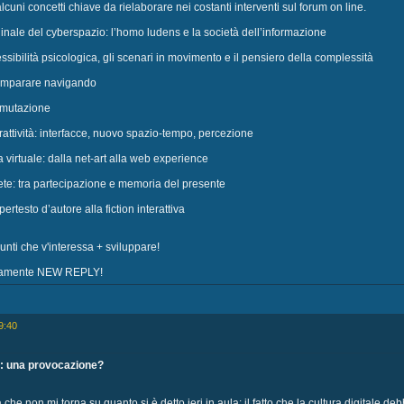
alcuni concetti chiave da rielaborare nei costanti interventi sul forum on line.
dinale del cyberspazio: l’homo ludens e la società dell’informazione
ssibilità psicologica, gli scenari in movimento e il pensiero della complessità
 imparare navigando
e mutazione
rattività: interfacce, nuovo spazio-tempo, percezione
virtuale: dalla net-art alla web experience
 rete: tra partecipazione e memoria del presente
pertesto d’autore alla fiction interattiva
unti che v'interessa + sviluppare!
ivamente NEW REPLY!
9:40
o: una provocazione?
he non mi torna su quanto si è detto ieri in aula: il fatto che la cultura digitale de