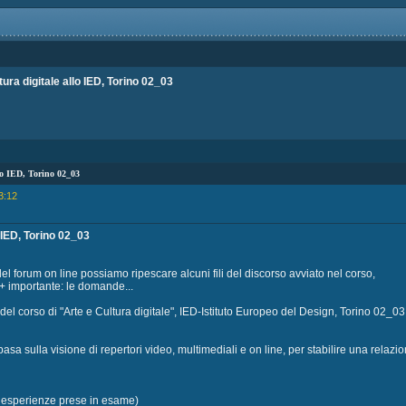
ura digitale allo IED, Torino 02_03
llo IED, Torino 02_03
3:12
o IED, Torino 02_03
el forum on line possiamo ripescare alcuni fili del discorso avviato nel corso,
 + importante: le domande...
el corso di "Arte e Cultura digitale", IED-Istituto Europeo del Design, Torino 02_03
 basa sulla visione di repertori video, multimediali e on line, per stabilire una relaz
 esperienze prese in esame)