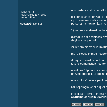
non partecipo al corso allo I
Risposte: 43
Registrato il: 11-4-2002
e' interessante senz'altro il
Utente offline
il primo esempio di sottocul
personalmente non la amo mo
Modalit�:
Not Set
1) ha una caratteristica da 
(l'amante della fantascienza 
degli urania perduti)
2) generalmente vive in quel
ma la stessa immagine, pens
dunque io credo che il conce
tutto e' comunicazione, non
e' cultura l'hip hop, la com
davvero ipertestuali della st
e tutto cio' e' cultura per i
l'antropologia, anche quell
la cultura, o civilta', intes
abitudine acquisita dall'u