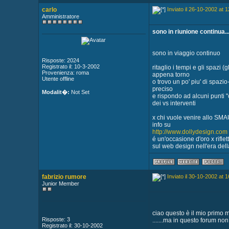
carlo
Inviato il 26-10-2002 at 1
Amministratore
sono in riunione continua.
sono in viaggio continuo
Risposte: 2024
Registrato il: 10-3-2002
ritaglio i tempi e gli spazi 
Provenienza: roma
appena torno
Utente offline
o trovo un po' piu' di spazi
preciso
Modalit�:
Not Set
e rispondo ad alcuni punti "
dei vs interventi
x chi vuole venire allo SMA
info su
http://www.dollydesign.com
é un'occasione d'oro x riflet
sul web design nell'era della 
fabrizio rumore
Inviato il 30-10-2002 at 1
Junior Member
ciao questo è il mio primo 
Risposte: 3
.......ma in questo forum non
Registrato il: 30-10-2002