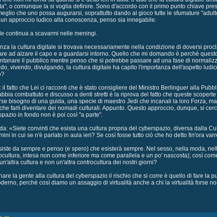
iuta", o comunque la si voglia definire. Sono d'accordo con il primo punto chiave pre
glio che uno possa augurarsi, soprattutto dando al gioco tutte le sfumature "adulte" 
un approccio ludico alla conoscenza, penso sia innegabile.
iale continua a scavarmi nelle meningi.
tenza la cultura digitale si trovava necessariamente nella condizione di doversi pr
ziare ad alzare il capo e a guardarsi intorno. Quello che mi domando è perchè ques
ontanare il pubblico mentre penso che si potrebbe passare ad una fase di normalizz
o, vivendo, divulgando, la cultura digitale ha capito l'importanza dell'aspetto lud
o?
è: il fatto che Lei ci racconti che è stato consigliere del Ministro Berlinguer alla P
 abbia combattuto e discusso a denti stretti è la riprova del fatto che queste scopert
o forse bisogno di una guida, una specie di maestro Jedi che incanali la loro Forza
e farli diventare dei nomadi culturali. Appunto. Questo approccio, dunque, si cerca 
rspazio in fondo non è poi così "a parte".
a: «Siete convinti che esista una cultura propria del cyberspazio, diversa dalla C
rmini in cui se n'è parlato in aula ieri? Se così fosse tutto ciò che ho detto fin'ora 
iste da sempre e penso (e spero) che esisterà sempre. Nel sesso, nella moda, nella p
ocultura, intesa non come inferiore ma come parallela e un po' nascosta); così come
'altra cultura e non un'altra controcultura dei nostri giorni?
are la gente alla cultura del cyberspazio il rischio che si corre è quello di fare la p
oderno, perchè così diamo un assaggio di virtualità anche a chi la virtualità forse 