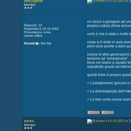
alm@gesto
Inviato il 24-10-2002 at 1
Member
nn riesco a giungere ad una
Risposte: 10
propria cultura (forse ancora
Registrato il: 24-10-2002
Provenienza: ivrea
certo è che è stata x molto 
Utente offline
come si è detto in aula son
Modalit�:
Not Set
però sono pronte a dare quel
invece le altre generazioni
tendono ad "emarginarla" ..
forse noi siamo a cavallo t
soprattutto grazie ad Interne
quindi forse è proprio quest
> L’edutainment: giocare e
> La drammaturgia dell’inte
> La rete come nuova scena 
mirko
Inviato il 24-10-2002 at 1
Member