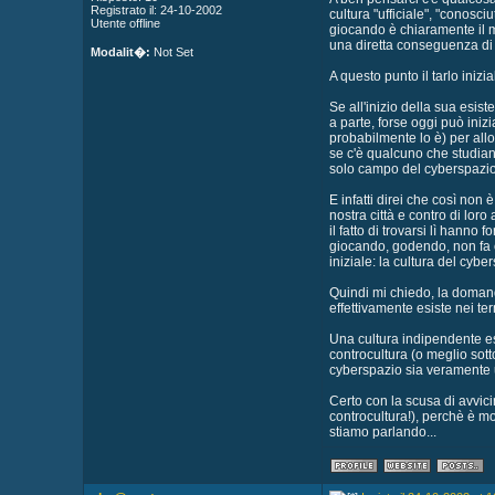
Registrato il: 24-10-2002
cultura "ufficiale", "conosc
Utente offline
giocando è chiaramente il me
una diretta conseguenza di 
Modalit�:
Not Set
A questo punto il tarlo iniz
Se all'inizio della sua esis
a parte, forse oggi può ini
probabilmente lo è) per all
se c'è qualcuno che studiand
solo campo del cyberspazi
E infatti direi che così non 
nostra città e contro di loro
il fatto di trovarsi lì hann
giocando, godendo, non fa ch
iniziale: la cultura del cybe
Quindi mi chiedo, la domand
effettivamente esiste nei te
Una cultura indipendente es
controcultura (o meglio sott
cyberspazio sia veramente un
Certo con la scusa di avvicin
controcultura!), perchè è m
stiamo parlando...