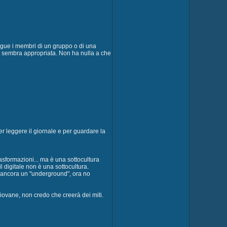
ngue i membri di un gruppo o di una
 mi sembra appropriata. Non ha nulla a che
er leggere il giornale e per guardare la
sformazioni... ma è una sottocultura
il digitale non è una sottocultura.
e ancora un "underground", ora no
iovane, non credo che creerà dei miti.