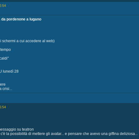
2:54
.. da pordenone a lugano
(gli schermi a cui accedere al web)
o-tempo
caldi"
U lunedì 28
tere
crisi...
6:54
messaggio su teatron
 c'è la possibilità di mettere gli avatar... e pensare che avevo una giffina deliziosa...