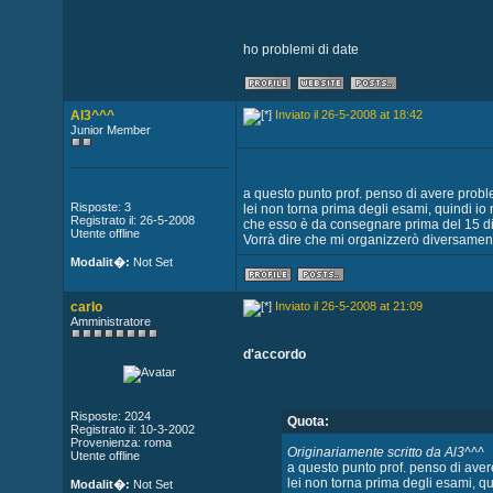
ho problemi di date
Al3^^^
Inviato il 26-5-2008 at 18:42
Junior Member
a questo punto prof. penso di avere proble
Risposte: 3
lei non torna prima degli esami, quindi io 
Registrato il: 26-5-2008
che esso è da consegnare prima del 15 di
Utente offline
Vorrà dire che mi organizzerò diversament
Modalit�:
Not Set
carlo
Inviato il 26-5-2008 at 21:09
Amministratore
d'accordo
Risposte: 2024
Quota:
Registrato il: 10-3-2002
Provenienza: roma
Originariamente scritto da Al3^^^
Utente offline
a questo punto prof. penso di aver
lei non torna prima degli esami, qu
Modalit�:
Not Set