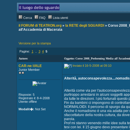
Cerca
FAQ
Lista utenti
il FORUM di TEATRON.org
»
la RETE degli SGUARDI
» Corso 2008_
all'Accademia di Macerata
Versione per la stampa
Pagine:
1
..
3
4
5
Autore:
Oggetto: Corso 2008_Performing Media all'Accademi
CAR-ne-VALE
Inviato il 16-5-2008 at 09:10
Junior Member
Alterità, autoconsapevolezza....nomadi
Alterità come via per l'autoconsapevolezz
purtroppo arrestarsi in alcuni soggetti ap
Risposte: 5
Registrato il: 8-4-2008
da tutte le direzioni. I più fortunati que
Utente offline
Fin da bambini ci impongono di controllare 
NORMALOIDI. Il percorso di spurgo da quest
Modalit�:
Not Set
Anche il nomadismo è una via adatta per r
sfaccettature della nostra cultura, da do
parola.
Prof mi stanno venendo mille idee sulla te
tesi con lei. Il 15 giugno devo presentare 