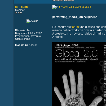
eat_sushi
Inviato il 22-5-2008 at 16:34
Member
performing_media_lab nel piceno
Ho inserito sul
forum
una discussione con i
membri del network con l'invito a partecipa
Risposte: 24
Registrato il: 26-2-2007
A presto con le novità sul video di nadia e
Provenienza: rovereto
A presto
Utente offline
Modalit�:
Not Set