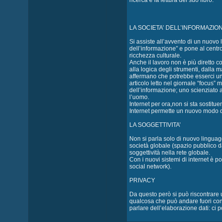
ricerca e la lettura del suo libro.
LA SOCIETA’ DELL’INFORMAZIO
Si assiste all’avvento di un nuovo 
dell’informazione” e pone al centro 
ricchezza culturale.
Anche il lavoro non è più diretto 
alla logica degli strumenti, dalla
affermano che potrebbe esserci un 
articolo letto nel giornale “focus
dell’informazione; uno scienziato
l’uomo.
Internet per ora,non si sta sostitue
Internet permette un nuovo modo di f
LA SOGGETTIVITA’
Non si parla solo di nuovo linguag
società globale (spazio pubblico d
soggettività nella rete globale.
Con i nuovi sistemi di internet è po
social network).
PRIVACY
Da questo però si può riscontrare u
qualcosa che può andare fuori contr
parlare dell’elaborazione dati: ci