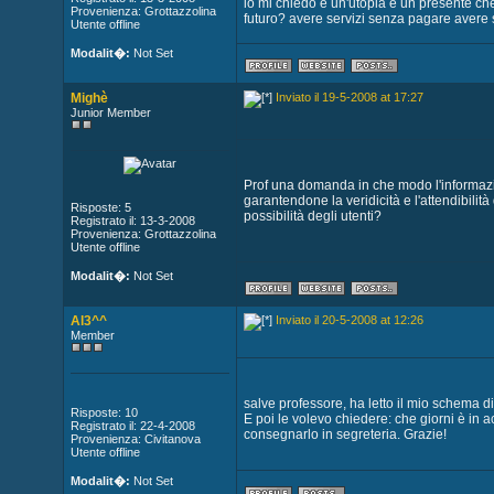
io mi chiedo è un'utopia è un presente che
Provenienza: Grottazzolina
futuro? avere servizi senza pagare avere s
Utente offline
Modalit�:
Not Set
Mighè
Inviato il 19-5-2008 at 17:27
Junior Member
Prof una domanda in che modo l'informazi
garantendone la veridicità e l'attendibilità
Risposte: 5
possibilità degli utenti?
Registrato il: 13-3-2008
Provenienza: Grottazzolina
Utente offline
Modalit�:
Not Set
Al3^^
Inviato il 20-5-2008 at 12:26
Member
salve professore, ha letto il mio schema di
Risposte: 10
E poi le volevo chiedere: che giorni è in ac
Registrato il: 22-4-2008
consegnarlo in segreteria. Grazie!
Provenienza: Civitanova
Utente offline
Modalit�:
Not Set