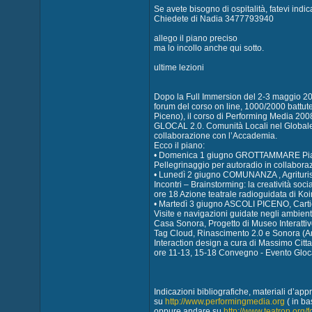
Se avete bisogno di ospitalità, fatevi indi
Chiedete di Nadia 3477793940
allego il piano preciso
ma lo incollo anche qui sotto.
ultime lezioni
Dopo la Full Immersion del 2-3 maggio 200
forum del corso on line, 1000/2000 batt
Piceno), il corso di Performing Media 2008
GLOCAL 2.0. Comunità Locali nel Globale 
collaborazione con l’Accademia.
Ecco il piano:
• Domenica 1 giugno GROTTAMMARE Piazza
Pellegrinaggio per autoradio in collabor
• Lunedì 2 giugno COMUNANZA , Agrituris
Incontri – Brainstorming: la creatività soci
ore 18 Azione teatrale radioguidata di Ko
• Martedì 3 giugno ASCOLI PICENO, Carti
Visite e navigazioni guidate negli ambienti 
Casa Sonora, Progetto di Museo Interatti
Tag Cloud, Rinascimento 2.0 e Sonora (Arc
Interaction design a cura di Massimo Citt
ore 11-13, 15-18 Convegno - Evento Glocal 
Indicazioni bibliografiche, materiali d’app
su
http://www.performingmedia.org
( in ba
oppure andare su
http://www.teatron.org/