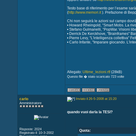
Testo base di riferimento per l’esame sarà
(
http://www.memori.it
). Prefazione di Bepp
Chi non seguirà le azioni sul campo dovrà po
• Howard Rheingold, “Smart Mobs. La rivo
• Stefano Gulmanelli, “PopWar. Visioni lib
• Derrick De Kerckhove, "Brainframes" Ba
• Pierre Levy, "L'intelligenza collettiva" Fel
• Carlo Infante, "Imparare giocando. L'inter
Allegato:
Ultime_lezioni.rtf
(28kB)
Questo file � stato scaricato 723 volte
carlo
Inviato il 26-5-2008 at 15:20
Amministratore
quando vuoi darla la TESI?
Risposte: 2024
Quota:
Registrato il: 10-3-2002