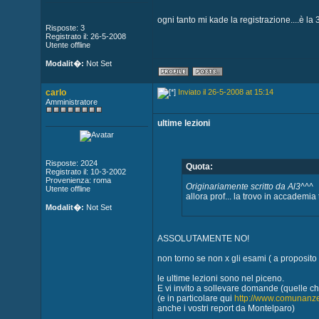
ogni tanto mi kade la registrazione....è la
Risposte: 3
Registrato il: 26-5-2008
Utente offline
Modalit�:
Not Set
carlo
Inviato il 26-5-2008 at 15:14
Amministratore
ultime lezioni
Risposte: 2024
Quota:
Registrato il: 10-3-2002
Provenienza: roma
Originariamente scritto da Al3^^^
Utente offline
allora prof... la trovo in accademia t
Modalit�:
Not Set
ASSOLUTAMENTE NO!
non torno se non x gli esami ( a proposito 
le ultime lezioni sono nel piceno.
E vi invito a sollevare domande (quelle c
(e in particolare qui
http://www.comunanze
anche i vostri report da Montelparo)