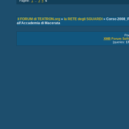
Pagine:
1
..
3
4
5
il FORUM di TEATRON.org
»
la RETE degli SGUARDI
» Corso 2008_P
all'Accademia di Macerata
Po
XMB
Forum Soft
[queries:
1