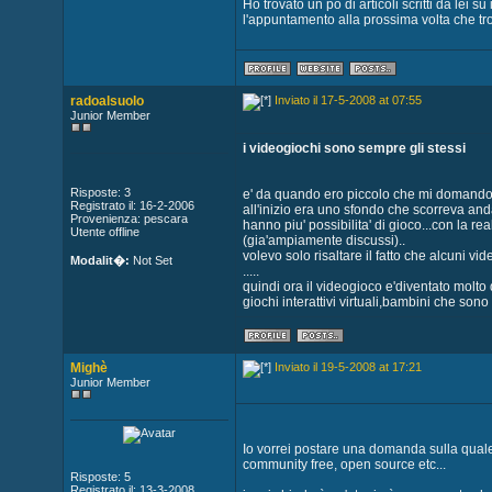
Ho trovato un pò di articoli scritti da lei 
l'appuntamento alla prossima volta che tro
radoalsuolo
Inviato il 17-5-2008 at 07:55
Junior Member
i videogiochi sono sempre gli stessi
Risposte: 3
e' da quando ero piccolo che mi domando 
Registrato il: 16-2-2006
all'inizio era uno sfondo che scorreva anda
Provenienza: pescara
hanno piu' possibilita' di gioco...con la rea
Utente offline
(gia'ampiamente discussi)..
volevo solo risaltare il fatto che alcuni v
Modalit�:
Not Set
.....
quindi ora il videogioco e'diventato molto d
giochi interattivi virtuali,bambini che sono
Mighè
Inviato il 19-5-2008 at 17:21
Junior Member
Io vorrei postare una domanda sulla quale 
community free, open source etc...
Risposte: 5
Registrato il: 13-3-2008