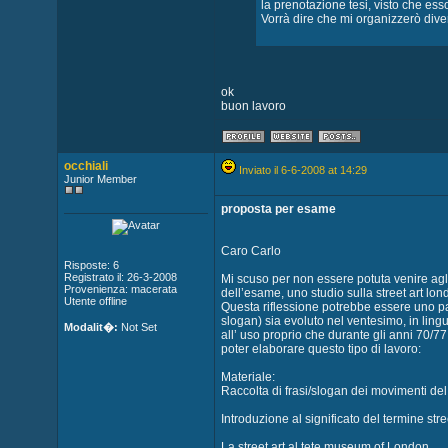
la prenotazione tesi, visto che es
Vorrà dire che mi organizzerò dive
ok
buon lavoro
occhiali
Inviato il 6-6-2008 at 14:29
Junior Member
proposta per esame
Caro Carlo
Risposte: 6
Registrato il: 26-3-2008
Mi scuso per non essere potuta venire agli 
Provenienza: macerata
dell’esame, uno studio sulla street art londi
Utente offline
Questa riflessione potrebbe essere uno pa
slogan) sia evoluto nel ventesimo, in lingu
Modalit�:
Not Set
all’ uso proprio che durante gli anni 70/77
poter elaborare questo tipo di lavoro:
Materiale:
Raccolta di frasi/slogan dei movimenti del
Introduzione al significato del termine stre
La street art al tete museum of London