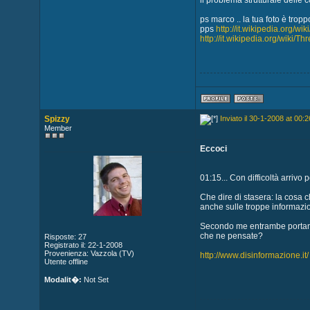
il problema strutturale delle c
ps marco .. la tua foto è tro
pps
http://it.wikipedia.org/wi
http://it.wikipedia.org/wiki/Th
Spizzy
Inviato il 30-1-2008 at 00:2
Member
Eccoci
01:15... Con difficoltà arrivo p
Che dire di stasera: la cosa c
anche sulle troppe informazio
Secondo me entrambe portano a
che ne pensate?
Risposte: 27
Registrato il: 22-1-2008
Provenienza: Vazzola (TV)
http://www.disinformazione.it/
Utente offline
Modalit�:
Not Set