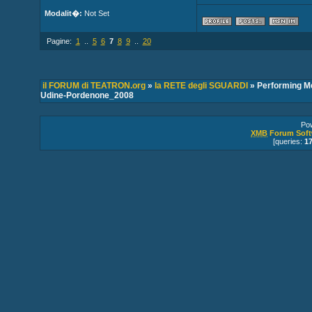
Modalit�:
Not Set
Pagine:
1
..
5
6
7
8
9
..
20
il FORUM di TEATRON.org
»
la RETE degli SGUARDI
» Performing Med
Udine-Pordenone_2008
Po
XMB
Forum Soft
[queries:
1