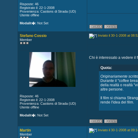
Risposte: 46
Registrato il: 22-1-2008
Provenienza: Castions di Strada (UD)
Utente offline
Modalit�:
Not Set
Stefano Cossio
Inviato il 30-1-2008 at 08:5
Member
Chi è interessato a vedere il fi
Quota:
Originariamente scritt
Durante il "coffee brea
della realtà o realtà "v
altre persone.
Risposte: 46
Il film si chiama Stran
Registrato il: 22-1-2008
rende l'idea del film.
Provenienza: Castions di Strada (UD)
Utente offline
Modalit�:
Not Set
Martin
Inviato il 30-1-2008 at 09:1
Member