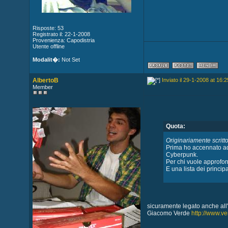
Risposte: 53
Registrato il: 22-1-2008
Provenienza: Capodistria
Utente offline
Modalit�:
Not Set
AlbertoB
Inviato il 29-1-2008 at 16:2
Member
Quota:
Originariamente scritt
Prima ho accennato ad 
Cyberpunk.
Per chi vuole approfo
E una lista dei princip
sicuramente legato anche all'
Giacomo Verde
http://www.ve