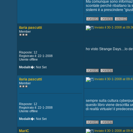
Ma comunque sono informazio
scontate perchè ribaltano la
sistemi è a prescindere "giust
ilaria pascutti
Inviato il 30-1-2008 at 09:3
Member
ho visto Strange Days....lo de
Risposte: 12
Registrato il: 22-1-2008
Utente offline
Modalit�:
Not Set
ilaria pascutti
Inviato il 30-1-2008 at 09:4
Member
sempre sulla cultura cyberpun
Risposte: 12
questo libro viene descritta 
Registrato il: 22-1-2008
di realtà virtuale! il predeces
Utente offline
Modalit�:
Not Set
MariC
Inviato il 30-1-2008 at 09:4