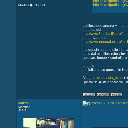
http://it.wikipedia.or
http://it.wikipedia.or
Modalit�:
Not Set
la riflessione ancora + intere
parte da qui
http://www3.unibo.it/parol/ar
per arrivare qui
http://www.noemalab.org/sect
e a questo punto metto in att
tratto dal mio libro (che v'in
sprecare tempo x controllare se
Leggilo
e riflettiamo su questo, in fine
Allegato:
sinestesia_etc.rtf
(1
Questo file � stato scaricato 618
Martin
Inviato il 30-1-2008 at 09:1
Member