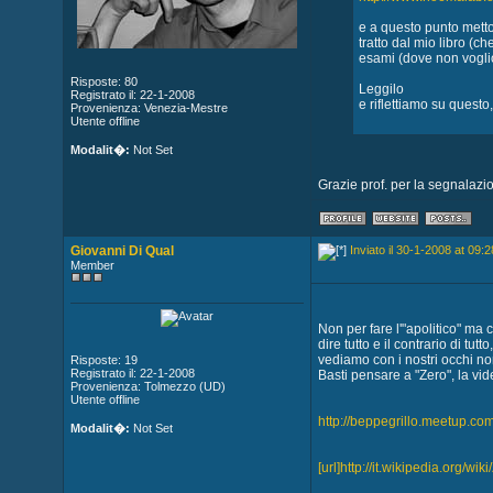
e a questo punto metto
tratto dal mio libro (c
esami (dove non voglio 
Risposte: 80
Leggilo
Registrato il: 22-1-2008
e riflettiamo su questo,
Provenienza: Venezia-Mestre
Utente offline
Modalit�:
Not Set
Grazie prof. per la segnalazi
Giovanni Di Qual
Inviato il 30-1-2008 at 09:2
Member
Non per fare l'"apolitico" ma
dire tutto e il contrario di 
vediamo con i nostri occhi n
Risposte: 19
Registrato il: 22-1-2008
Basti pensare a "Zero", la vid
Provenienza: Tolmezzo (UD)
Utente offline
http://beppegrillo.meetup.c
Modalit�:
Not Set
[url]http://it.wikipedia.org/wi