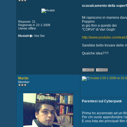
scavalcamento della superfi
Mi rapiscono in maniera davver
Poppins
Risposte: 21
Registrato il: 22-1-2008
in giù fino a questo dei
Utente offline
"CORVI" di Van Gogh:
Modalit�:
Not Set
http://www.youtube.com/wa
Sarebbe bello trovare delle mo
Qualche idea???
Martin
Inviato il 29-1-2008 at 16:2
Member
Parentesi sul Cyberpunk
Prima ho accennato ad un film
Per chi vuole approfondire l
E una lista dei principali film