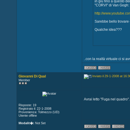
in giù fino a questo de
"CORVI" di Van Gogh:
http://www.youtube.
Sarebbe bello trovare d
Qualche idea???
..con la realtà virtuale ci si av
Giovanni Di Qual
Inviato il 29-1-2008 at 16:3
Member
Avrai letto "Fuga nel quadro"..
Risposte: 19
Registrato il: 22-1-2008
Provenienza: Tolmezzo (UD)
Utente offline
Modalit�:
Not Set