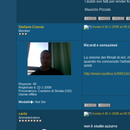
I dubbi son fatti per render fo
Maurizio Pizzato
Stefano Cossio
Inviato il 30-1-2008 at 08:2
Member
Ricordi e sensazioni
La visione dei filmati di ieri, 
quando ho conosciuto l'artis
simili
http://www.nautilus.tv/9901it/
Risposte: 46
Registrato il: 22-1-2008
Provenienza: Castions di Strada (UD)
Utente offline
Modalit�:
Not Set
carlo
Inviato il 30-1-2008 at 08:3
Amministratore
non è studio azzurro