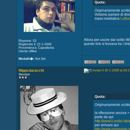
Quota:
Originariamente scritt
Voliamo parlare di dis
mass-mediatica
Luther
Allora per uscire dal solito 
Risposte: 53
questo link si trovava tra i link
Registrato il: 22-1-2008
Provenienza: Capodistria
Utente offline
Modalit�:
Not Set
filippo.baracchi
Inviato il 30-1-2008 at 09:2
Member
Quota:
Originariamente scritt
la riflessione ancora +
parte da qui
http://www3.unibo.it/p
per arrivare qui
http://www.noemalab.o