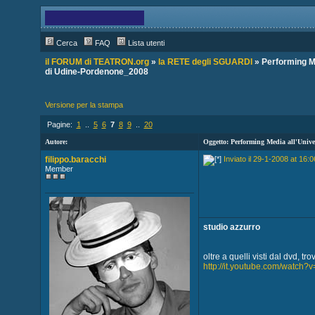
Cerca
FAQ
Lista utenti
il FORUM di TEATRON.org
»
la RETE degli SGUARDI
» Performing Me
di Udine-Pordenone_2008
Versione per la stampa
Pagine:
1
..
5
6
7
8
9
..
20
Autore:
Oggetto: Performing Media all'Univ
filippo.baracchi
Inviato il 29-1-2008 at 16:0
Member
studio azzurro
oltre a quelli visti dal dvd, tr
http://it.youtube.com/wat