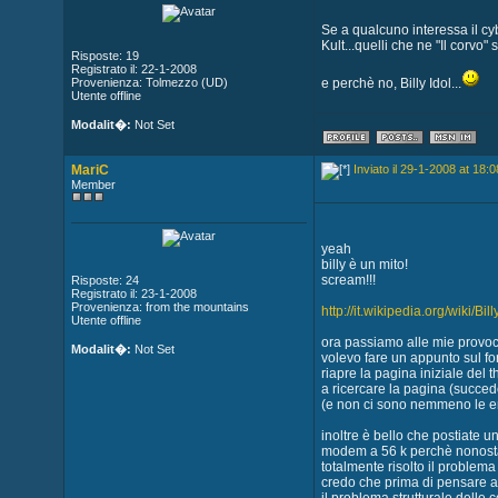
Se a qualcuno interessa il cy
Kult...quelli che ne "Il corvo"
Risposte: 19
Registrato il: 22-1-2008
Provenienza: Tolmezzo (UD)
e perchè no, Billy Idol...
Utente offline
Modalit�:
Not Set
MariC
Inviato il 29-1-2008 at 18:0
Member
yeah
billy è un mito!
scream!!!
Risposte: 24
Registrato il: 23-1-2008
Provenienza: from the mountains
http://it.wikipedia.org/wiki/Bill
Utente offline
ora passiamo alle mie provoc
Modalit�:
Not Set
volevo fare un appunto sul for
riapre la pagina iniziale del 
a ricercare la pagina (succe
(e non ci sono nemmeno le em
inoltre è bello che postiate 
modem a 56 k perchè nonostan
totalmente risolto il problema 
credo che prima di pensare a