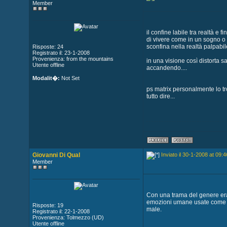
Member
il confine labile tra realtà e f
di vivere come in un sogno o i
sconfina nella realtà palpabi
Risposte: 24
Registrato il: 23-1-2008
Provenienza: from the mountains
in una visione così distorta s
Utente offline
accandendo....
Modalit�:
Not Set
ps matrix personalmente lo tro
tutto dire...
Giovanni Di Qual
Inviato il 30-1-2008 at 09:4
Member
Con una trama del genere era 
emozioni umane usate come drog
Risposte: 19
male.
Registrato il: 22-1-2008
Provenienza: Tolmezzo (UD)
Utente offline