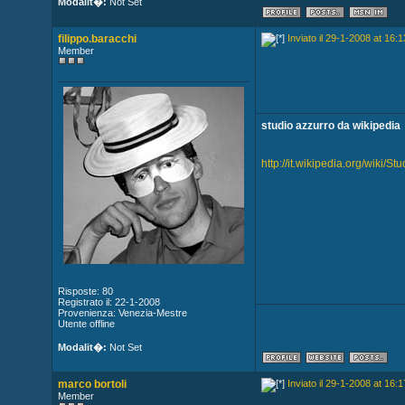
Modalit�:
Not Set
filippo.baracchi
Inviato il 29-1-2008 at 16:1
Member
studio azzurro da wikipedia
http://it.wikipedia.org/wiki/S
Risposte: 80
Registrato il: 22-1-2008
Provenienza: Venezia-Mestre
Utente offline
Modalit�:
Not Set
marco bortoli
Inviato il 29-1-2008 at 16:1
Member