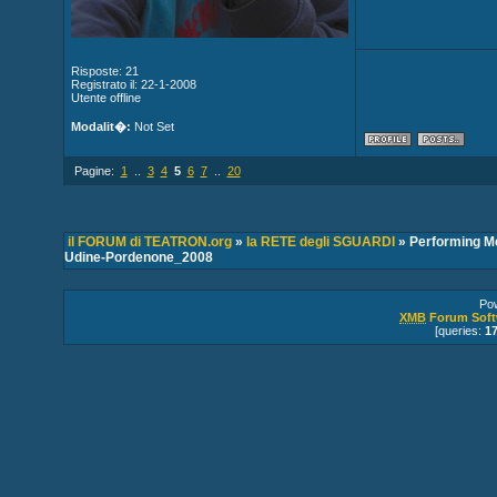
Risposte: 21
Registrato il: 22-1-2008
Utente offline
Modalit�:
Not Set
Pagine:
1
..
3
4
5
6
7
..
20
il FORUM di TEATRON.org
»
la RETE degli SGUARDI
» Performing Med
Udine-Pordenone_2008
Po
XMB
Forum Soft
[queries:
1