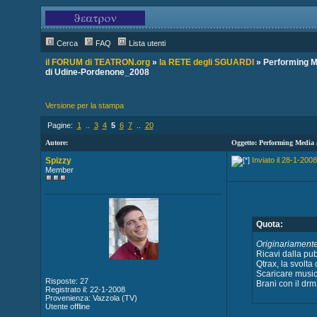
Cerca
FAQ
Lista utenti
il FORUM di TEATRON.org
»
la RETE degli SGUARDI
» Performing Me
di Udine-Pordenone_2008
Versione per la stampa
Pagine:
1
..
3
4
5
6
7
..
20
Autore:
Oggetto: Performing Media 
Spizzy
Inviato il 28-1-2008
Member
Quota:
Originariamente
Ricavi dalla pub
Qtrax, la svolta 
Scaricare music
Risposte: 27
Brani con il drm
Registrato il: 22-1-2008
Provenienza: Vazzola (TV)
Utente offline