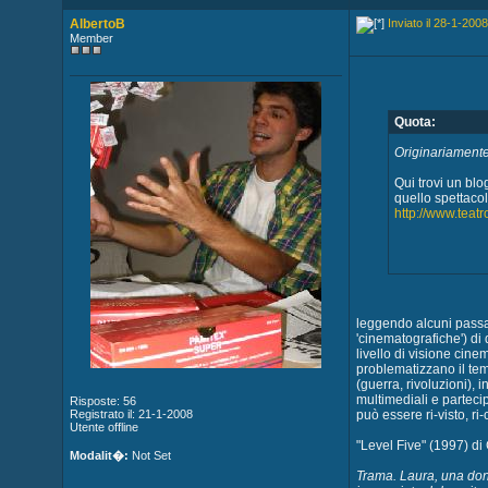
AlbertoB
Inviato il 28-1-2008
Member
Quota:
Originariamente 
Qui trovi un blo
quello spettaco
http://www.teat
leggendo alcuni passag
'cinematografiche') di
livello di visione cine
problematizzano il tem
(guerra, rivoluzioni), 
multimediali e partecip
Risposte: 56
Registrato il: 21-1-2008
può essere ri-visto, ri-
Utente offline
"Level Five" (1997) di
Modalit�:
Not Set
Trama. Laura, una donn