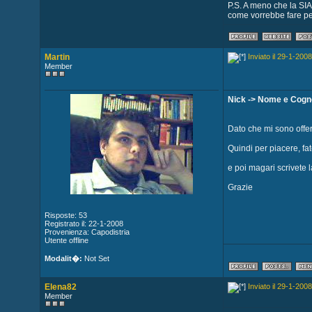
P.S. A meno che la SIAE 
come vorrebbe fare per
Martin
Inviato il 29-1-2008
Member
Nick -> Nome e Cog
Dato che mi sono offert
Quindi per piacere, fa
e poi magari scrivete 
Grazie
Risposte: 53
Registrato il: 22-1-2008
Provenienza: Capodistria
Utente offline
Modalit�:
Not Set
Elena82
Inviato il 29-1-2008
Member