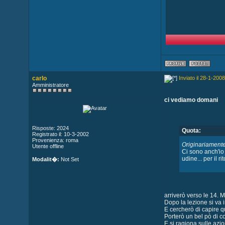
carlo
Inviato il 28-1-2008
Amministratore
ci vediamo domani
Risposte: 2024
Quota:
Registrato il: 10-3-2002
Provenienza: roma
Originariamente
Utente offline
Ci sono anch'io
udine... per il r
Modalit�:
Not Set
arriverò verso le 14. 
Dopo la lezione si va 
E cercherò di capire q
Porterò un bel pò di c
E si ragiona sulle azio