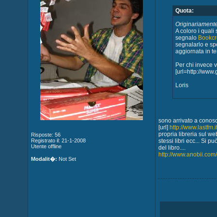
Quota:
Originariamente 
A coloro i quali 
segnalo
Bookcr
segnalarlo e sp
aggiornata in t
Per chi invece v
[url=http://www.
Loris
sono arrivato a conos
[url]
http://www.lastfm.it
propria libreria sul w
Risposte: 56
Registrato il: 21-1-2008
stessi libri ecc... Si p
Utente offline
del libro....
http://www.anobii.co
Modalit�:
Not Set