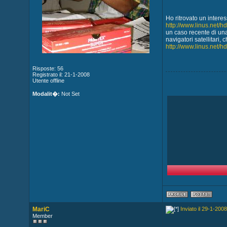
Ho ritrovato un interes
http://www.linus.net/hd
un caso recente di una
navigatori satellitari,
http://www.linus.net/hd
Risposte: 56
Registrato il: 21-1-2008
Utente offline
Modalit�:
Not Set
MariC
Inviato il 29-1-2008
Member