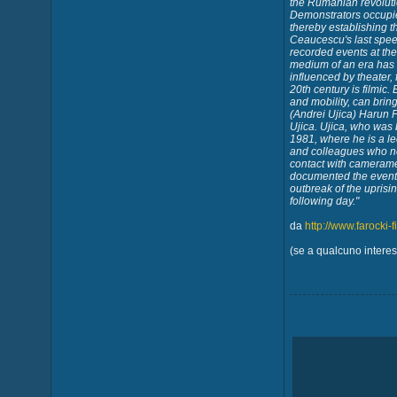
the Rumanian revoluti
Demonstrators occupied
thereby establishing t
Ceaucescu's last speec
recorded events at the
medium of an era has 
influenced by theater, 
20th century is filmic.
and mobility, can bring
(Andrei Ujica) Harun 
Ujica. Ujica, who was
1981, where he is a le
and colleagues who not
contact with camerame
documented the events o
outbreak of the uprisi
following day."
da
http://www.farocki-f
(se a qualcuno interessa