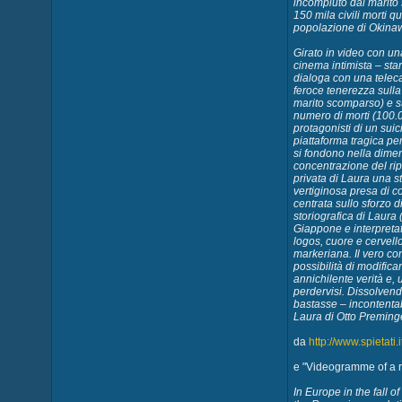
incompiuto dal marito
150 mila civili morti 
popolazione di Okinawa.
Girato in video con u
cinema intimista – sta
dialoga con una telecam
feroce tenerezza sulla 
marito scomparso) e su
numero di morti (100.00
protagonisti di un suic
piattaforma tragica per 
si fondono nella dime
concentrazione del rip
privata di Laura una 
vertiginosa presa di co
centrata sullo sforzo d
storiografica di Laura
Giappone e interpretat
logos, cuore e cervel
markeriana. Il vero co
possibilità di modifica
annichilente verità e,
perdervisi. Dissolvendo
bastasse – incontentab
Laura di Otto Preminger
da
http://www.spietati
e "Videogramme of a r
In Europe in the fall 