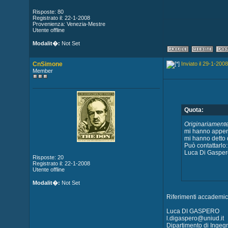
Risposte: 80
Registrato il: 22-1-2008
Provenienza: Venezia-Mestre
Utente offline
Modalit�:
Not Set
CnSimone
Inviato il 29-1-2008
Member
Quota:
Originariamente
mi hanno appena
mi hanno detto 
Può contattarlo:
Luca Di Gasper
Risposte: 20
Registrato il: 22-1-2008
Utente offline
Modalit�:
Not Set
Riferimenti accademici
Luca DI GASPERO
l.digaspero@uniud.it
Dipartimento di Ingegn