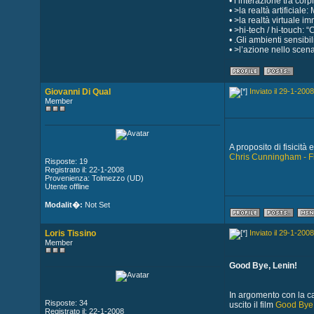
• l’interazione tra cor
• >la realtà artificial
• >la realtà virtuale i
• >hi-tech / hi-touch:
• .Gli ambienti sensibi
• >l’azione nello scen
Giovanni Di Qual
Inviato il 29-1-2008
Member
A proposito di fisicità
Chris Cunningham - F
Risposte: 19
Registrato il: 22-1-2008
Provenienza: Tolmezzo (UD)
Utente offline
Modalit�:
Not Set
Loris Tissino
Inviato il 29-1-2008
Member
Good Bye, Lenin!
In argomento con la ca
Risposte: 34
uscito il film
Good Bye,
Registrato il: 22-1-2008