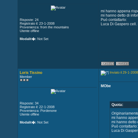
mi hanno appena rispo
mi hanno detto di inf
Può contattarlo:
Risposte: 24
Registrato il: 23-1-2008
Luca Di Gaspero cell
Provenienza: from the mountains
Utente offline
Modalit�:
Not Set
Loris Tissino
Inviato il 29-1-2008
Member
MObe
Risposte: 34
Quota:
Registrato il: 22-1-2008
Provenienza: Pordenone
Originariamente
Utente offline
mi hanno appena
mi hanno detto 
Modalit�:
Not Set
Può contattarlo:
Luca Di Gasper