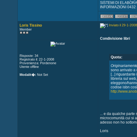
SISTEMI DI ELABOR
INFORMAZIONI 0432 
Loris Tissino
Inviato il 29-1-2008
Member
Condivisione libri
Risposte: 34
Quota:
Registrato il: 22-1-2008
Provenienza: Pordenone
Originariamente
Utente offline
sono arrivato 
[...] riguardant
Modalit�:
Not Set
libreria sul web
eleggono/hanno le
codise isbn così 
http://www.ano
... e da qualche parte s
microcomunità cui si a
adesso non ho sottom
Loris