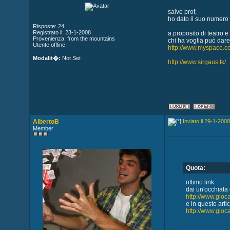
salve prof,
ho dato il suo numero 
Risposte: 24
Registrato il: 23-1-2008
a proposito di teatro e
Provenienza: from the mountains
chi ha voglia può dare
Utente offline
http://www.myspace.c
Modalit�:
Not Set
http://www.sirgaus.tk/
AlbertoB
Inviato il 29-1-2008
Member
Quota:
ottimo link
dai un'occhiata 
http://www.gloc
e in questo art
http://www.glo