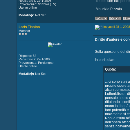
Registrato il: 22-1-2008
I dubbi son fatti per re
Provenienza: Vazzola (TV)
Utente offline
Maurizio Pizzato
Modalit�:
Not Set
Loris Tissino
Inviato il 28-1-2008
Member
Diritto d'autore e co
Sulla questione del dir
Risposte: 34
Registrato il: 22-1-2008
In particolare,
Provenienza: Pordenone
Utente offline
Quota:
Modalit�:
Not Set
... ci sono stat
proprie opere a
alcun permesso. 
Lutherblisset, d
pensate a tutto
rifiutando i cont
mano la libertà 
loro paternità e
movimento si chi
Non lo rifiuta n
dell’opera affin
senza ricavarne 