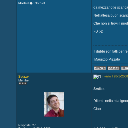
Modalit�:
Not Set
da mezzanotte scaricab
Nell'attesa buon scarico
Che non si trovi il mod
:-D :-D
I dubbi son fatti per re
Maurizio Pizzato
Spizzy
Inviato il 28-1-2008
Member
Smiles
Ditemi, nella mia ignor
Ciao...
Risposte: 27