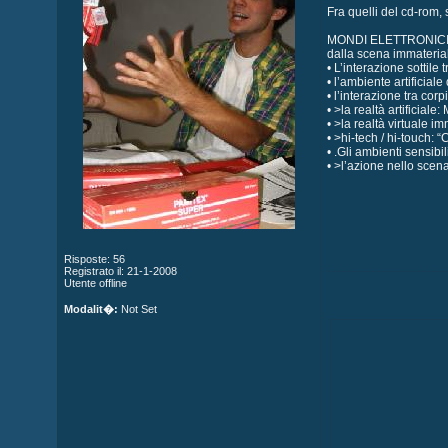
Fra quelli del cd-rom, 
MONDI ELETTRONIC
dalla scena immaterial
• L’interazione sottil
• l’ambiente artificia
• l’interazione tra cor
• >la realtà artificial
• >la realtà virtuale i
• >hi-tech / hi-touch:
• .Gli ambienti sensibi
• >l’azione nello scen
Risposte: 56
Registrato il: 21-1-2008
Utente offline
Modalit�:
Not Set