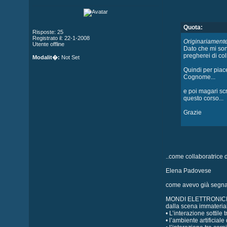
Quota:
Risposte: 25
Registrato il: 22-1-2008
Originariamente 
Utente offline
Dato che mi sono
pregherei di col
Modalit�:
Not Set
Quindi per piace
Cognome...
e poi magari scr
questo corso...
Grazie
..come collaboratrice 
Elena Padovese
come avevo già segna
MONDI ELETTRONIC
dalla scena immaterial
• L’interazione sottil
• l’ambiente artificia