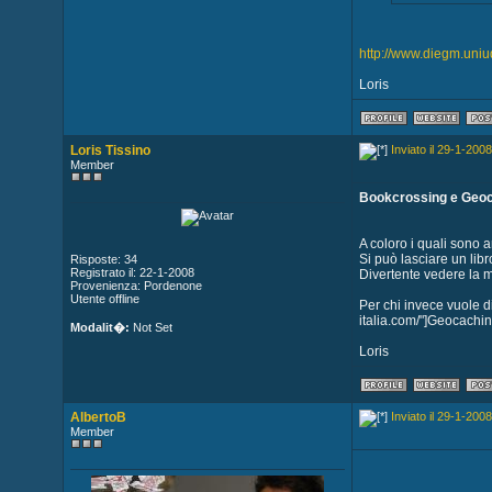
http://www.diegm.uniud
Loris
Loris Tissino
Inviato il 29-1-2008
Member
Bookcrossing e Geo
A coloro i quali sono a
Si può lasciare un libr
Risposte: 34
Registrato il: 22-1-2008
Divertente vedere la 
Provenienza: Pordenone
Utente offline
Per chi invece vuole di
italia.com/"]Geocaching
Modalit�:
Not Set
Loris
AlbertoB
Inviato il 29-1-2008
Member