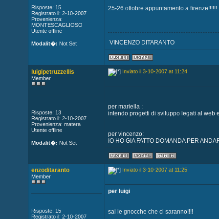
Risposte: 15
25-26 ottobre appuntamento a firenze!!!!!!
Registrato il: 2-10-2007
Provenienza:
MONTESCAGLIOSO
Utente offline
VINCENZO DITARANTO
Modalit�:
Not Set
luigipetruzzellis
Inviato il 3-10-2007 at 11:24
Member
per mariella :
Risposte: 13
intendo progetti di sviluppo legati al web 
Registrato il: 2-10-2007
Provenienza: matera
Utente offline
per vincenzo:
IO HO GIA FATTO DOMANDA PER ANDAR
Modalit�:
Not Set
enzoditaranto
Inviato il 3-10-2007 at 11:25
Member
per luigi
Risposte: 15
sai le gnocche che ci saranno!!!!
Registrato il: 2-10-2007