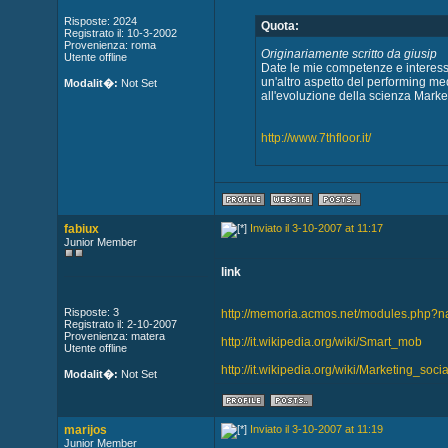
Risposte: 2024
Quota:
Registrato il: 10-3-2002
Provenienza: roma
Originariamente scritto da giusip
Utente offline
Date le mie competenze e interess
un'altro aspetto del performing me
Modalit�:
Not Set
all'evoluzione della scienza Marke
http://www.7thfloor.it/
fabiux
Inviato il 3-10-2007 at 11:17
Junior Member
link
Risposte: 3
http://memoria.acmos.net/modules.php?
Registrato il: 2-10-2007
Provenienza: matera
http://it.wikipedia.org/wiki/Smart_mob
Utente offline
http://it.wikipedia.org/wiki/Marketing_soci
Modalit�:
Not Set
marijos
Inviato il 3-10-2007 at 11:19
Junior Member