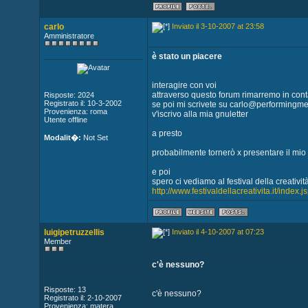
carlo
Inviato il 3-10-2007 at 23:58
Amministratore
è stato un piacere
interagire con voi
attraverso questo forum rimarremo in cont
Risposte: 2024
Registrato il: 10-3-2002
se poi mi scrivete su carlo@performingme
Provenienza: roma
v'iscrivo alla mia gnuletter
Utente offline
a presto
Modalit�:
Not Set
probabilmente tornerò x presentare il mio 
e poi
spero ci vediamo al festival della creativit
http://www.festivaldellacreativita.it/index
luigipetruzzellis
Inviato il 4-10-2007 at 07:23
Member
c'è nessuno?
Risposte: 13
c'è nessuno?
Registrato il: 2-10-2007
Provenienza: matera