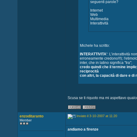
seguenti parole?
Internet
Web
Multimedia
Interattività
Michele ha scritto:
INTERATTIVITA'
: L’interattività 
erroneamente credono!!!); l'etimol
inter, che in latino significa "tra";
credo quindi che il termine implich
reciprocità
con altri, la capacità di dare e 
Scusa se ti riquoto ma mi aspettavo qualc
enzoditaranto
Inviato il 3-10-2007 at 11:20
Member
andiamo a firenze