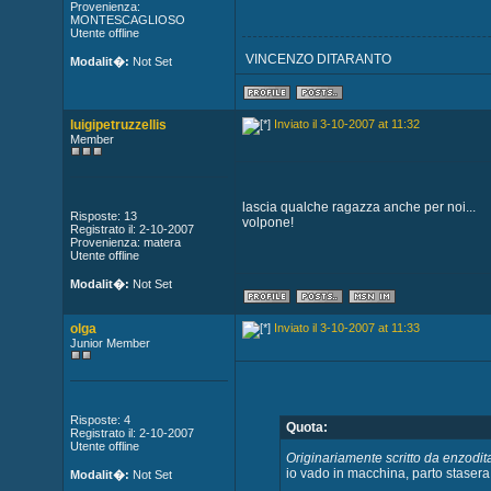
Provenienza:
MONTESCAGLIOSO
Utente offline
VINCENZO DITARANTO
Modalit�:
Not Set
luigipetruzzellis
Inviato il 3-10-2007 at 11:32
Member
lascia qualche ragazza anche per noi...
Risposte: 13
volpone!
Registrato il: 2-10-2007
Provenienza: matera
Utente offline
Modalit�:
Not Set
olga
Inviato il 3-10-2007 at 11:33
Junior Member
Risposte: 4
Quota:
Registrato il: 2-10-2007
Utente offline
Originariamente scritto da enzodit
io vado in macchina, parto stasera,
Modalit�:
Not Set