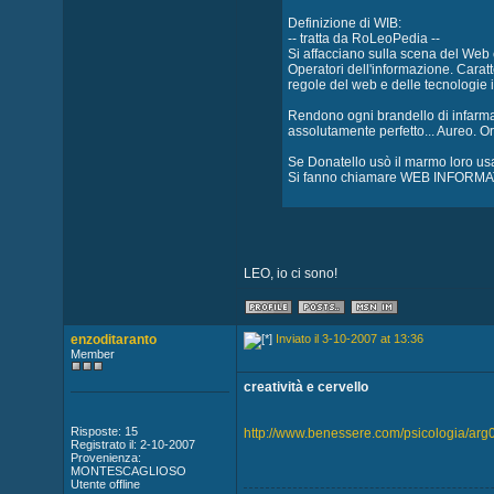
Definizione di WIB:
-- tratta da RoLeoPedia --
Si affacciano sulla scena del Web c
Operatori dell'informazione. Carat
regole del web e delle tecnologie i
Rendono ogni brandello di infarm
assolutamente perfetto... Aureo. O
Se Donatello usò il marmo loro usan
Si fanno chiamare WEB INFOR
LEO, io ci sono!
enzoditaranto
Inviato il 3-10-2007 at 13:36
Member
creatività e cervello
Risposte: 15
http://www.benessere.com/psicologia/arg0
Registrato il: 2-10-2007
Provenienza:
MONTESCAGLIOSO
Utente offline