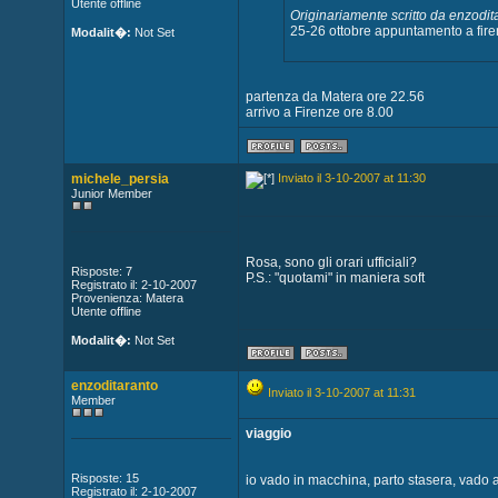
Utente offline
Originariamente scritto da enzodit
25-26 ottobre appuntamento a firenz
Modalit�:
Not Set
partenza da Matera ore 22.56
arrivo a Firenze ore 8.00
michele_persia
Inviato il 3-10-2007 at 11:30
Junior Member
Rosa, sono gli orari ufficiali?
Risposte: 7
P.S.: "quotami" in maniera soft
Registrato il: 2-10-2007
Provenienza: Matera
Utente offline
Modalit�:
Not Set
enzoditaranto
Inviato il 3-10-2007 at 11:31
Member
viaggio
Risposte: 15
io vado in macchina, parto stasera, vado a
Registrato il: 2-10-2007