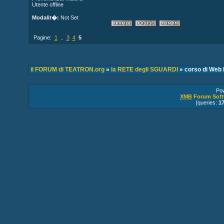
Utente offline
Modalit�:
Not Set
Pagine:
1
..
3
4
5
il FORUM di TEATRON.org
»
la RETE degli SGUARDI
» corso di Web 
Po
XMB
Forum Soft
[queries:
1