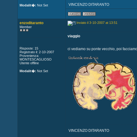
VINCENZO DITARANTO
Modalit�:
Not Set
enzoditaranto
Inviato il 3-10-2007 at 13:51
Member
viaggio
Risposte: 15
ci vediamo su ponte vecchio, poi facciamo 
Registrato il: 2-10-2007
Provenienza:
MONTESCAGLIOSO
Utente offline
Modalit�:
Not Set
VINCENZO DITARANTO