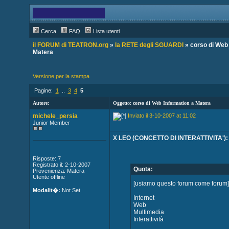
Cerca
FAQ
Lista utenti
il FORUM di TEATRON.org
»
la RETE degli SGUARDI
» corso di Web 
Matera
Versione per la stampa
Pagine:
1
..
3
4
5
Autore:
Oggetto: corso di Web Information a Matera
michele_persia
Inviato il 3-10-2007 at 11:02
Junior Member
X LEO (CONCETTO DI INTERATTIVITA'):
Risposte: 7
Registrato il: 2-10-2007
Quota:
Provenienza: Matera
Utente offline
[usiamo questo forum come forum] 
Modalit�:
Not Set
Internet
Web
Multimedia
Interattività