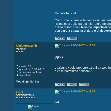
Michele ha scritto:
Credo che l’interattività non sia un auto
l'etimologia della parola inter-agire rimand
credo quindi che il termine implichi di pe
con altri, la capacità di dare e di rice
luigipetruzzellis
Inviato il 3-10-2007 at 11:06
Member
ljfjkkk
Risposte: 13
qualcuno vuole proporre azioni da web in
Registrato il: 2-10-2007
a cosa potremmo pensare?
Provenienza: matera
Utente offline
Modalit�:
Not Set
carlo
Inviato il 3-10-2007 at 11:15
Amministratore
link