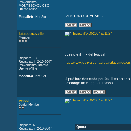
Provenienza:
MONTESCAGLIOSO
Utente offline
VINCENZO DITARANTO
Modalit�:
Not Set
luigipetruzzellis
Inviato il 3-10-2007 at 11:27
Member
questo è il link del festival:
Risposte: 13
Registrato il: 2-10-2007
http://www.festivaldellacreativita.it/index.j
Provenienza: matera
Utente offline
Modalit�:
Not Set
si può fare domanda per fare il volontario.
propongo un viaggio in massa
rvuoci
Inviato il 3-10-2007 at 11:27
Junior Member
Risposte: 5
Quota:
Registrato il: 2-10-2007