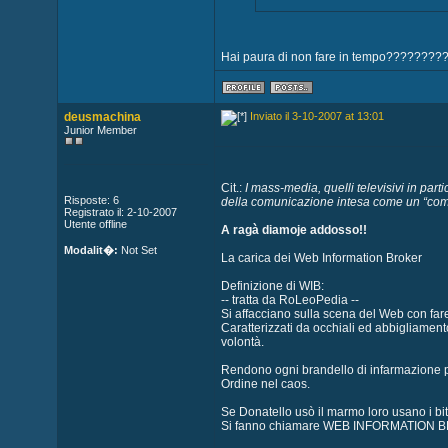
Hai paura di non fare in tempo????????
deusmachina
Inviato il 3-10-2007 at 13:01
Junior Member
Cit.:
I mass-media, quelli televisivi in part
Risposte: 6
della comunicazione intesa come un “comu
Registrato il: 2-10-2007
Utente offline
A ragà diamoje addosso!!
Modalit�:
Not Set
La carica dei Web Information Broker
Definizione di WIB:
-- tratta da RoLeoPedia --
Si affacciano sulla scena del Web con fare 
Caratterizzati da occhiali ed abbigliament
volontà.
Rendono ogni brandello di infarmazione p
Ordine nel caos.
Se Donatello usò il marmo loro usano i bit 
Si fanno chiamare WEB INFORMATION