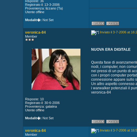
Risposte: 36
Registrato il: 13-3-2006
Provenienza: lizzano (Ta)
Utente offline
Modalit�:
Not Set
veronica-84
Inviato il 3-7-2006 at 16:
Member
NUOVA ERA DIGITALE
Questa fase di avanzamento t
nodi, i computer, non comu
nei pressi di un punto di a
con i propri computer porta
connessione appare sullo 
Un altro aspetto connesso 
i warwalker potenziali il pu
veronica-84
Risposte: 10
Registrato il: 30-6-2006
Provenienza: galatina
Utente offline
Modalit�:
Not Set
veronica-84
Inviato il 3-7-2006 at 16:
Member