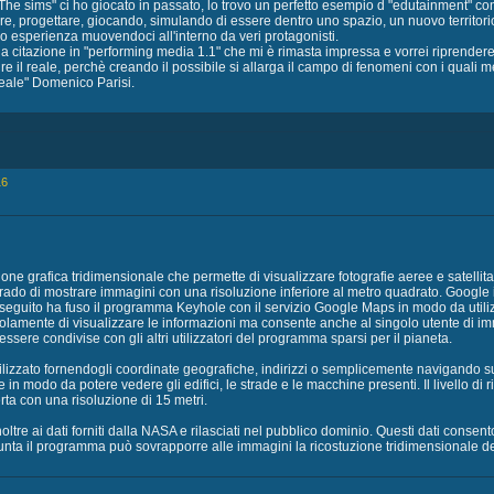
he sims" ci ho giocato in passato, lo trovo un perfetto esempio d "edutainment" con c
re, progettare, giocando, simulando di essere dentro uno spazio, un nuovo territorio
o esperienza muovendoci all'interno da veri protagonisti.
na citazione in "performing media 1.1" che mi è rimasta impressa e vorrei riprendere: 
re il reale, perchè creando il possibile si allarga il campo di fenomeni con i quali me
reale" Domenico Parisi.
16
ne grafica tridimensionale che permette di visualizzare fotografie aeree e satellitari
rado di mostrare immagini con una risoluzione inferiore al metro quadrato. Google 
guito ha fuso il programma Keyhole con il servizio Google Maps in modo da utilizzar
mente di visualizzare le informazioni ma consente anche al singolo utente di imm
ere condivise con gli altri utilizzatori del programma sparsi per il pianeta.
lizzato fornendogli coordinate geografiche, indirizzi o semplicemente navigando su
ne in modo da potere vedere gli edifici, le strade e le macchine presenti. Il livello d
erta con una risoluzione di 15 metri.
ltre ai dati forniti dalla NASA e rilasciati nel pubblico dominio. Questi dati conse
ta il programma può sovrapporre alle immagini la ricostuzione tridimensionale dei pri