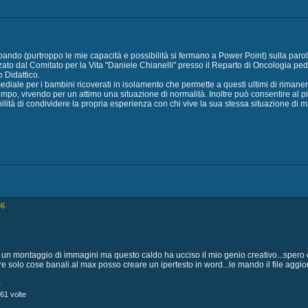
pando (purtroppo le mie capacità e possibilità si fermano a Power Point) sulla paro
zato dal Comitato per la Vita "Daniele Chianelli" presso il Reparto di Oncologia pedri
 Didattico.
mediale per i bambini ricoverati in isolamento che permette a questi ultimi di rimane
tempo, vivendo per un attimo una situazione di normalità. Inoltre può consentire al pi
ilità di condividere la propria esperienza con chi vive la sua stessa situazione di ma
36
to un montaggio di immagini ma questo caldo ha ucciso il mio genio creativo...spero 
re solo cose banali.al max posso creare un ipertesto in word...le mando il file aggio
)
61 volte