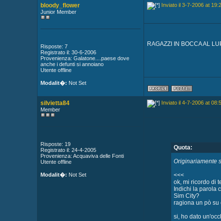
bloody_flower
Inviato il 3-7-2006 at 19:
Junior Member
RAGAZZI IN BOCCA AL LU
Risposte: 7
Registrato il: 30-6-2006
Provenienza: Galatone....paese dove
anche i defunti si annoiano
Utente offline
Modalit�:
Not Set
silvietta84
Inviato il 4-7-2006 at 08:
Member
Risposte: 19
Quota:
Registrato il: 24-4-2005
Provenienza: Acquaviva delle Fonti
Originariamente sc
Utente offline
Modalit�:
Not Set
<<<
ok, mi ricordo di 
Indichi la parola 
Sim City?
ragiona un pò su 
si, ho dato un'occ