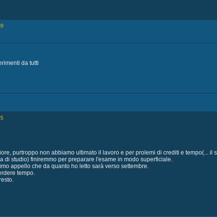
39
rimenti da tutti
25
iore, purtroppo non abbiamo ultimato il lavoro e per prolemi di crediti e tempo(... i
a di studio) finiremmo per preparare l'esame in modo superficiale.
imo appello che da quanto ho letto sarà verso settembre.
erdere tempo.
resto.