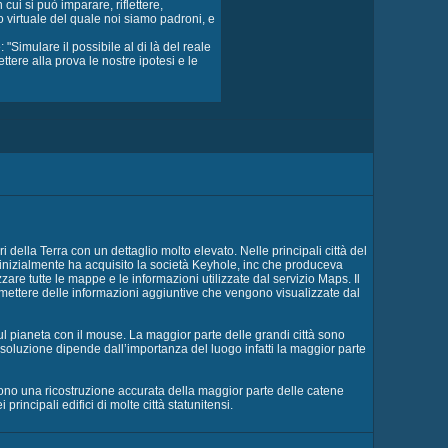
ui si può imparare, riflettere,
 virtuale del quale noi siamo padroni, e
"Simulare il possibile al di là del reale
ttere alla prova le nostre ipotesi e le
 della Terra con un dettaglio molto elevato. Nelle principali città del
inizialmente ha acquisito la società Keyhole, inc che produceva
e tutte le mappe e le informazioni utilizzate dal servizio Maps. Il
ettere delle informazioni aggiuntive che vengono visualizzate dal
l pianeta con il mouse. La maggior parte delle grandi città sono
i risoluzione dipende dall’importanza del luogo infatti la maggior parte
ntono una ricostruzione accurata della maggior parte delle catene
ncipali edifici di molte città statunitensi.