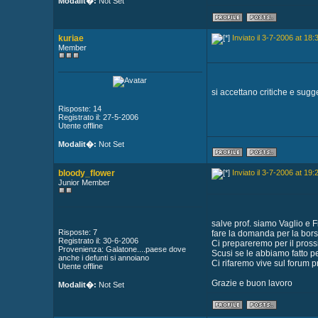
Modalit�:
Not Set
kuriae
Inviato il 3-7-2006 at 18:
Member
si accettano critiche e sugge
Risposte: 14
Registrato il: 27-5-2006
Utente offline
Modalit�:
Not Set
bloody_flower
Inviato il 3-7-2006 at 19:
Junior Member
salve prof. siamo Vaglio e F
Risposte: 7
fare la domanda per la bors
Registrato il: 30-6-2006
Ci prepareremo per il pross
Provenienza: Galatone....paese dove
Scusi se le abbiamo fatto p
anche i defunti si annoiano
Ci rifaremo vive sul forum p
Utente offline
Grazie e buon lavoro
Modalit�:
Not Set