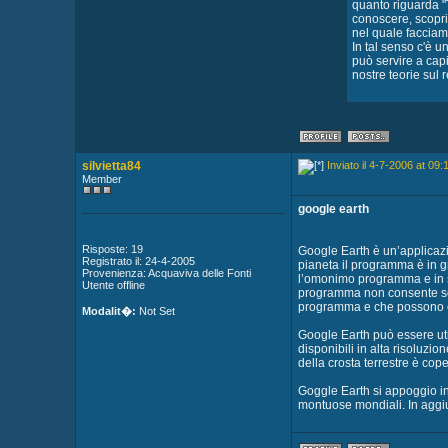
quanto riguarda "T
conoscere, scopri
nel quale facciam
In tal senso c'è u
può servire a capi
nostre teorie sul 
silvietta84
Inviato il 4-7-2006 at 09:
Member
google earth
Risposte: 19
Google Earth è un’applicazio
Registrato il: 24-4-2005
pianeta il programma è in g
Provenienza: Acquaviva delle Fonti
l’omonimo programma e in se
Utente offline
programma non consente sola
programma e che possono ess
Modalit�:
Not Set
Google Earth può essere uti
disponibili in alta risoluzio
della crosta terrestre è cop
Goggle Earth si appoggio ino
montuose mondiali. In aggiun