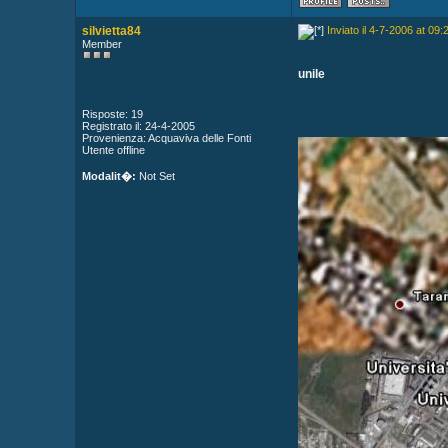
silvietta84
Inviato il 4-7-2006 at 09:
Member
unile
Risposte: 19
Registrato il: 24-4-2005
Provenienza: Acquaviva delle Fonti
Utente offline
Modalit�:
Not Set