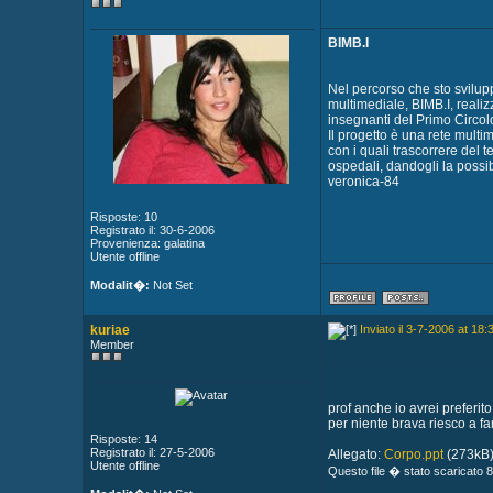
BIMB.I
Nel percorso che sto svilup
multimediale, BIMB.I, realiz
insegnanti del Primo Circolo
Il progetto è una rete multi
con i quali trascorrere del 
ospedali, dandogli la possib
veronica-84
Risposte: 10
Registrato il: 30-6-2006
Provenienza: galatina
Utente offline
Modalit�:
Not Set
kuriae
Inviato il 3-7-2006 at 18:
Member
prof anche io avrei preferi
per niente brava riesco a fa
Risposte: 14
Registrato il: 27-5-2006
Allegato:
Corpo.ppt
(273kB
Utente offline
Questo file � stato scaricato 8