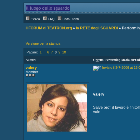
Cerca
FAQ
Lista utenti
il FORUM di TEATRON.org
»
la RETE degli SGUARDI
» Performing
Versione per la stampa
Pagine:
1
..
6
7
8
9
10
Autore:
Oggetto: Performing Media all'Uni
valery
Inviato il 3-7-2006 at 16:
Member
valery
Salve prof, il lavoro è finito
vale