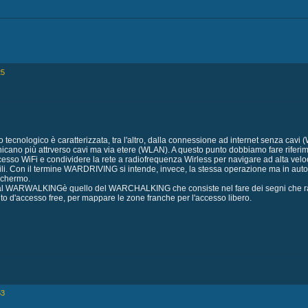
25
ecnologico è caratterizzata, tra l'altro, dalla connessione ad internet senza cavi (W
nicano più attrverso cavi ma via etere (WLAN). A questo punto dobbiamo fare rife
ccesso WiFi e condividere la rete a radiofrequenza Wirless per navigare ad alta vel
tili. Con il termine WARDRIVING si intende, invece, la stessa operazione ma in autom
schermo.
al WARWALKINGè quello del WARCHALKING che consiste nel fare dei segni che rappre
nto d'accesso free, per mappare le zone franche per l'accesso libero.
53