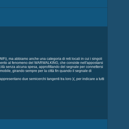
iFi), ma abbiamo anche una categoria di reti locali in cui i singoli
rimento al fenomeno del WARWALKING, che consiste nell'appostarsi
ocità senza alcuna spesa, approfittando del segnale per connettersi
obile, girando sempre per la città fin quando il segnale di
sentano due semicerchi tangenti tra loro )(, per indicare a tutti