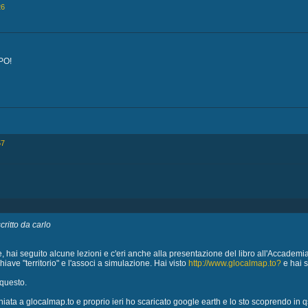
26
PO!
57
ritto da carlo
te, hai seguito alcune lezioni e c'eri anche alla presentazione del libro all'Accademi
chiave "territorio" e l'associ a simulazione. Hai visto
http://www.glocalmap.to?
e hai s
questo.
hiata a glocalmap.to e proprio ieri ho scaricato google earth e lo sto scoprendo in q