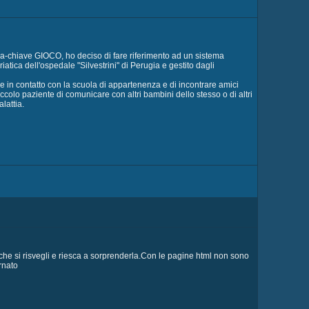
la-chiave GIOCO, ho deciso di fare riferimento ad un sistema
atica dell'ospedale "Silvestrini" di Perugia e gestito dagli
re in contatto con la scuola di appartenenza e di incontrare amici
ccolo paziente di comunicare con altri bambini dello stesso o di altri
lattia.
che si risvegli e riesca a sorprenderla.Con le pagine html non sono
rnato