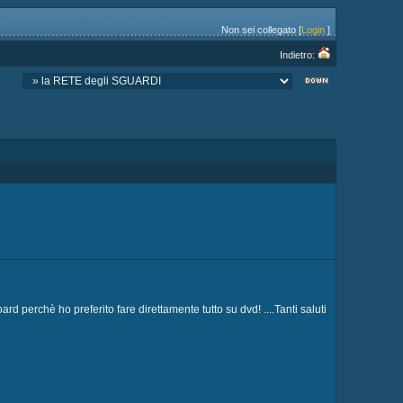
Non sei collegato [
Login
]
Indietro:
board perchè ho preferito fare direttamente tutto su dvd! ....Tanti saluti