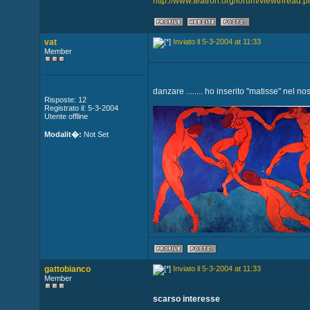
http://www.teatron.org/forum/viewthread.
vat
Inviato il 5-3-2004 at 11:33
Member
danzare ........ ho inserito "matisse" nel no
Risposte: 12
Registrato il: 5-3-2004
Utente offline
Modalit�:
Not Set
gattobianco
Inviato il 5-3-2004 at 11:33
Member
scarso interesse