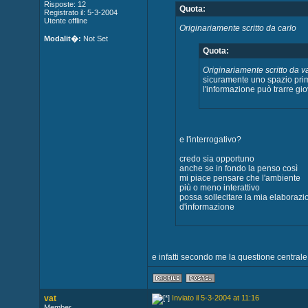
Risposte: 12
Quota:
Registrato il: 5-3-2004
Utente offline
Originariamente scritto da carlo
Modalit�:
Not Set
Quota:
Originariamente scritto da v
sicuramente uno spazio prim
l'informazione può trarre gi
e l'interrogativo?
credo sia opportuno
anche se in fondo la penso così
mi piace pensare che l'ambiente
più o meno interattivo
possa sollecitare la mia elaborazi
d'informazione
e infatti secondo me la questione centrale s
vat
Inviato il 5-3-2004 at 11:16
Member