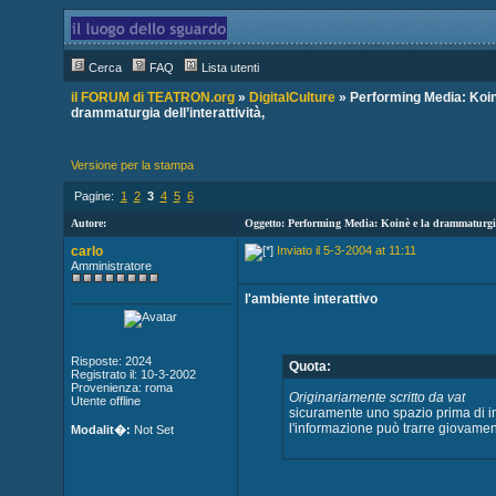
Cerca
FAQ
Lista utenti
il FORUM di TEATRON.org
»
DigitalCulture
» Performing Media: Koin
drammaturgia dell’interattività,
Versione per la stampa
Pagine:
1
2
3
4
5
6
Autore:
Oggetto: Performing Media: Koinè e la drammaturgia 
carlo
Inviato il 5-3-2004 at 11:11
Amministratore
l'ambiente interattivo
Risposte: 2024
Quota:
Registrato il: 10-3-2002
Provenienza: roma
Originariamente scritto da vat
Utente offline
sicuramente uno spazio prima di in
l'informazione può trarre giovamen
Modalit�:
Not Set