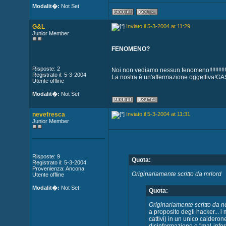
Modalit�:
Not Set
G&L
Inviato il 5-3-2004 at 11:29
Junior Member
FENOMENO?
Risposte: 2
Noi non vediamo nessun fenomeno!!!!!!!!!!!!!!!!!!!!!!
Registrato il: 5-3-2004
La nostra é un'affermazione oggettiva!GASATI!!!!!!!
Utente offline
Modalit�:
Not Set
nevefresca
Inviato il 5-3-2004 at 11:31
Junior Member
Risposte: 9
Quota:
Registrato il: 5-3-2004
Provenienza: Ancona
Originariamente scritto da mrlord
Utente offline
Modalit�:
Not Set
Quota:
Originariamente scritto da 
a proposito degli hacker... i
cattivi) in un unico caldero