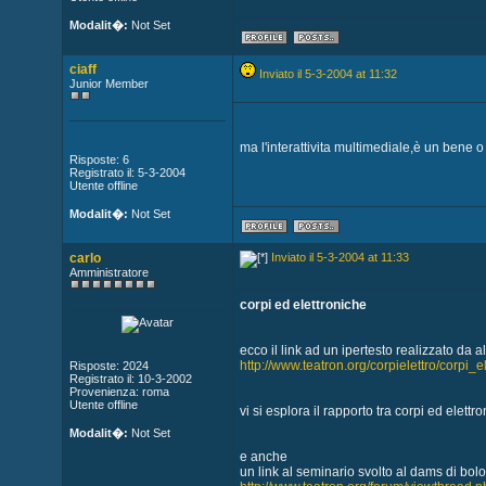
Modalit�:
Not Set
ciaff
Inviato il 5-3-2004 at 11:32
Junior Member
ma l'interattivita multimediale,è un bene o
Risposte: 6
Registrato il: 5-3-2004
Utente offline
Modalit�:
Not Set
carlo
Inviato il 5-3-2004 at 11:33
Amministratore
corpi ed elettroniche
ecco il link ad un ipertesto realizzato da al
http://www.teatron.org/corpielettro/corpi_e
Risposte: 2024
Registrato il: 10-3-2002
Provenienza: roma
Utente offline
vi si esplora il rapporto tra corpi ed elettr
Modalit�:
Not Set
e anche
un link al seminario svolto al dams di bol