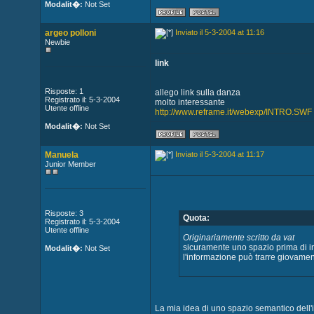
Modalit�:
Not Set
argeo polloni
Inviato il 5-3-2004 at 11:16
Newbie
link
Risposte: 1
allego link sulla danza
Registrato il: 5-3-2004
molto interessante
Utente offline
http://www.reframe.it/webexp/INTRO.SWF
Modalit�:
Not Set
Manuela
Inviato il 5-3-2004 at 11:17
Junior Member
Risposte: 3
Quota:
Registrato il: 5-3-2004
Utente offline
Originariamente scritto da vat
sicuramente uno spazio prima di in
Modalit�:
Not Set
l'informazione può trarre giovamen
La mia idea di uno spazio semantico dell'