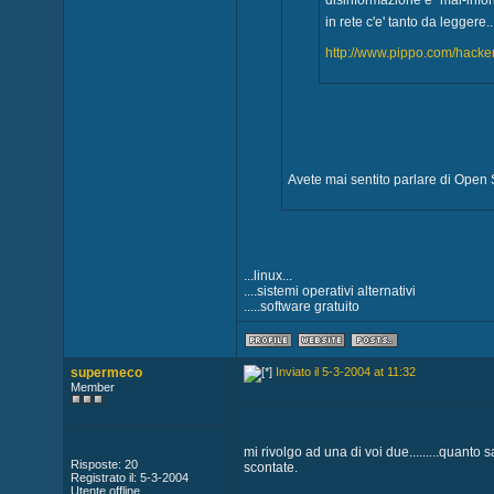
disinformazione e "mal-info
in rete c'e' tanto da leggere..
http://www.pippo.com/hacker
Avete mai sentito parlare di Open
...linux...
....sistemi operativi alternativi
.....software gratuito
supermeco
Inviato il 5-3-2004 at 11:32
Member
mi rivolgo ad una di voi due.........quanto
Risposte: 20
scontate.
Registrato il: 5-3-2004
Utente offline