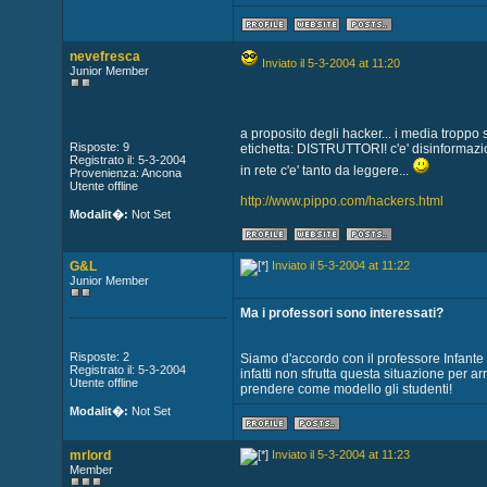
nevefresca
Inviato il 5-3-2004 at 11:20
Junior Member
a proposito degli hacker... i media troppo 
Risposte: 9
etichetta: DISTRUTTORI! c'e' disinformaz
Registrato il: 5-3-2004
in rete c'e' tanto da leggere...
Provenienza: Ancona
Utente offline
http://www.pippo.com/hackers.html
Modalit�:
Not Set
G&L
Inviato il 5-3-2004 at 11:22
Junior Member
Ma i professori sono interessati?
Risposte: 2
Siamo d'accordo con il professore Infante
Registrato il: 5-3-2004
infatti non sfrutta questa situazione per 
Utente offline
prendere come modello gli studenti!
Modalit�:
Not Set
mrlord
Inviato il 5-3-2004 at 11:23
Member