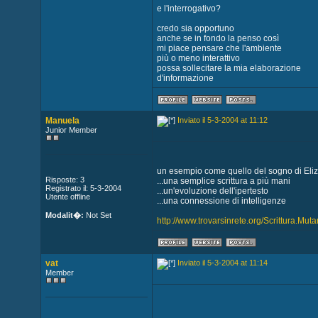
e l'interrogativo?
credo sia opportuno
anche se in fondo la penso così
mi piace pensare che l'ambiente
più o meno interattivo
possa sollecitare la mia elaborazione
d'informazione
Manuela
Inviato il 5-3-2004 at 11:12
Junior Member
un esempio come quello del sogno di Eli
Risposte: 3
...una semplice scrittura a più mani
Registrato il: 5-3-2004
...un'evoluzione dell'ipertesto
Utente offline
...una connessione di intelligenze
Modalit�:
Not Set
http://www.trovarsinrete.org/Scrittura.Muta
vat
Inviato il 5-3-2004 at 11:14
Member