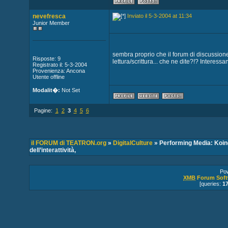
nevefresca
Inviato il 5-3-2004 at 11:34
Junior Member
sembra proprio che il forum di discussione s
Risposte: 9
lettura/scrittura... che ne dite?!? Interes
Registrato il: 5-3-2004
Provenienza: Ancona
Utente offline
Modalit�:
Not Set
Pagine:
1
2
3
4
5
6
il FORUM di TEATRON.org
»
DigitalCulture
» Performing Media: Koin
dell’interattività,
Po
XMB
Forum Soft
[queries:
1