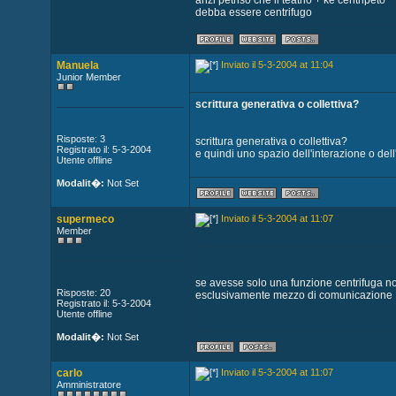
anzi petnso che il teatrio + ke centripeto
debba essere centrifugo
Manuela
Inviato il 5-3-2004 at 11:04
Junior Member
scrittura generativa o collettiva?
Risposte: 3
scrittura generativa o collettiva?
Registrato il: 5-3-2004
e quindi uno spazio dell'interazione o del
Utente offline
Modalit�:
Not Set
supermeco
Inviato il 5-3-2004 at 11:07
Member
se avesse solo una funzione centrifuga n
Risposte: 20
esclusivamente mezzo di comunicazione
Registrato il: 5-3-2004
Utente offline
Modalit�:
Not Set
carlo
Inviato il 5-3-2004 at 11:07
Amministratore