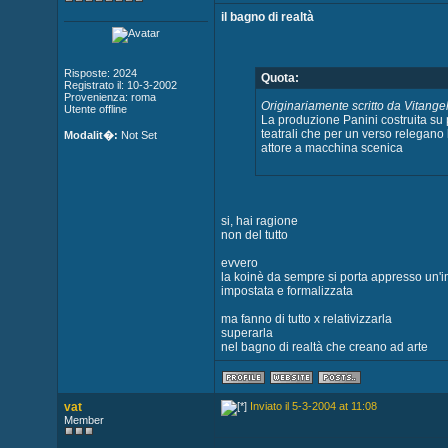
il bagno di realtà
Risposte: 2024
Quota:
Registrato il: 10-3-2002
Provenienza: roma
Originariamente scritto da Vitangel
Utente offline
La produzione Panini costruita su 
teatrali che per un verso relegano 
Modalit�:
Not Set
attore a macchina scenica
si, hai ragione
non del tutto
evvero
la koinè da sempre si porta appresso un'i
impostata e formalizzata
ma fanno di tutto x relativizzarla
superarla
nel bagno di realtà che creano ad arte
vat
Inviato il 5-3-2004 at 11:08
Member