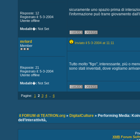
sicuramente uno spazio prima di interazio
Risposte: 12
l'informazione può trarre giovamento dall'
Registrato il: 5-3-2004
Utente offline
Modalit�:
Not Set
mrlord
Inviato il 5-3-2004 at 11:11
Member
Tutto molto "figo", interessante, più o meno
Risposte: 21
sono stati inventati, dove vogliamo arrivar
Registrato il: 5-3-2004
Utente offline
Modalit�:
Not Set
Pagine:
1
2
3
4
..
6
il FORUM di TEATRON.org
»
DigitalCulture
» Performing Media: Koin
dell’interattività,
Po
XMB
Forum Soft