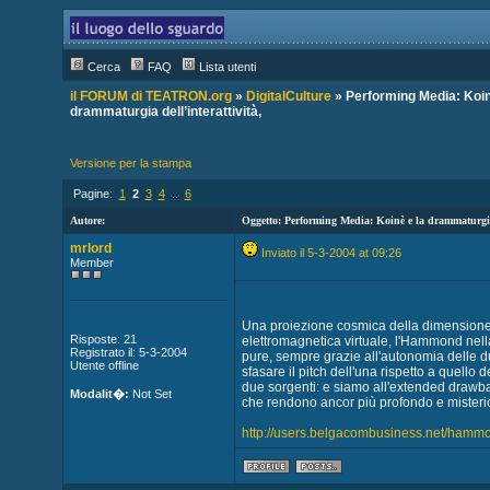
Cerca
FAQ
Lista utenti
il FORUM di TEATRON.org
»
DigitalCulture
» Performing Media: Koin
drammaturgia dell’interattività,
Versione per la stampa
Pagine:
1
2
3
4
..
6
Autore:
Oggetto: Performing Media: Koinè e la drammaturgia 
mrlord
Inviato il 5-3-2004 at 09:26
Member
Una proiezione cosmica della dimension
Risposte: 21
elettromagnetica virtuale, l'Hammond nella
Registrato il: 5-3-2004
pure, sempre grazie all'autonomia delle due
Utente offline
sfasare il pitch dell'una rispetto a quello d
due sorgenti: e siamo all'extended drawbar
Modalit�:
Not Set
che rendono ancor più profondo e misterio
http://users.belgacombusiness.net/hammo