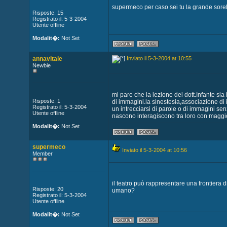
supermeco per caso sei tu la grande sore
Risposte: 15
Registrato il: 5-3-2004
Utente offline
Modalit�:
Not Set
annavitale
Inviato il 5-3-2004 at 10:55
Newbie
mi pare che la lezione del dott.Infante si
Risposte: 1
di immagini.la sinestesia,associazione di 
Registrato il: 5-3-2004
un intrecciarsi di parole o di immagini s
Utente offline
nascono interagiscono tra loro con maggior 
Modalit�:
Not Set
supermeco
Inviato il 5-3-2004 at 10:56
Member
il teatro può rappresentare una frontiera d
Risposte: 20
umano?
Registrato il: 5-3-2004
Utente offline
Modalit�:
Not Set