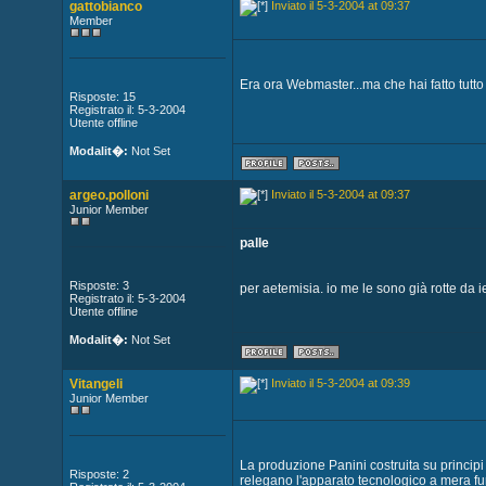
gattobianco
Inviato il 5-3-2004 at 09:37
Member
Era ora Webmaster...ma che hai fatto tutto 
Risposte: 15
Registrato il: 5-3-2004
Utente offline
Modalit�:
Not Set
argeo.polloni
Inviato il 5-3-2004 at 09:37
Junior Member
palle
Risposte: 3
per aetemisia. io me le sono già rotte da ie
Registrato il: 5-3-2004
Utente offline
Modalit�:
Not Set
Vitangeli
Inviato il 5-3-2004 at 09:39
Junior Member
La produzione Panini costruita su principi
Risposte: 2
relegano l'apparato tecnologico a mera fun