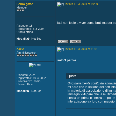
uomo gatto
Inviato il 5-3-2004 at 10:59
Member
fatti non foste a viver come bruti,ma per 
Risposte: 15
Registrato il: 5-3-2004
Utente offline
Modalit�:
Not Set
carlo
Inviato il 5-3-2004 at 11:01
Amministratore
solo 3 parole
Risposte: 2024
Quota:
Registrato il: 10-3-2002
Provenienza: roma
Originariamente scritto da annavit
Utente offline
mi pare che la lezione del dott.In
in materia di associazione di imma
Modalit�:
Not Set
immagini?Mi pare che la multimedial
senza un prima e semza un poi-in
interagiscono tra loro con maggior c