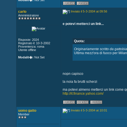
Modalit�:
Not Set
carlo
Inviato il 5-3-2004 at 09:56
Amministratore
e potevi metterci un link...
Risposte: 2024
Quota:
Registrato il: 10-3-2002
Provenienza: roma
Originariamente scritto da gattobi
Utente offline
Ultima mezz'ora di fuoco per Milan
Modalit�:
Not Set
nopn capisco
la noia fa brutti scherzi
ma potevi almeno metterci un link come q
http://it.finance.yahoo.com/
uomo gatto
Inviato il 5-3-2004 at 10:01
Member