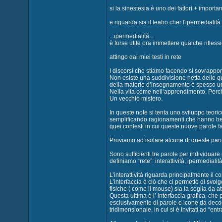
si la sinestesia è uno dei fattori + import
e riguarda sia il teatro cher l'ipermedialità
...ipermedialità...
è forse utile ora immettere qualche rifless
attingo dai miei testi in rete
I discorsi che stiamo facendo si sovrappo
Non esiste una suddivisione netta delle que
della materie d’insegnamento è spesso un
Nella vita come nell’apprendimento. Perc
Un vecchio mistero.
In queste note si tenta uno sviluppo teori
semplificando ragionamenti che hanno bensì
quei contesti in cui queste nuove parole 
Proviamo ad isolare alcune di queste paro
Sono sufficienti tre parole per individuar
definiamo “rete”: interattività, ipermedialità
L’interattività riguarda principalmente il c
L’interfaccia è ciò che ci permette di svol
fisiche ( come il mouse) sia la soglia da a
Questa ultima è l’ interfaccia grafica, ch
esclusivamente di parole e icone da decod
tridimensionale, in cui si è invitati ad “entra