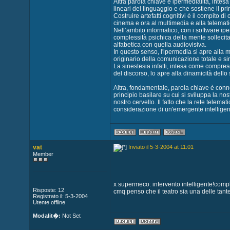
Altra parola chiave è ipermedialità, intes
lineari del linguaggio e che sostiene il pr
Costruire artefatti cognitivi è il compito di
cinema e ora al multimedia e alla telemati
Nell’ambito informatico, con i software ipe
complessità psichica della mente sollecit
alfabetica con quella audiovisiva.
In questo senso, l'ipermedia si apre alla m
originario della comunicazione totale e si
La sinestesia infatti, intesa come comprese
del discorso, lo apre alla dinamicità dell
Altra, fondamentale, parola chiave è connet
principio basilare su cui si sviluppa la nos
nostro cervello. Il fatto che la rete tele
considerazione di un'emergente intelligen
vat
Inviato il 5-3-2004 at 11:01
Member
x supermeco: intervento intelligente!compl
Risposte: 12
cmq penso che il teatro sia una delle tante 
Registrato il: 5-3-2004
Utente offline
Modalit�:
Not Set