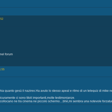
:52
 nel forum
1:55
a quanto gesù il nazireo.Ha avuto lo stesso apeal e ritmo di un telequiz di mike n
uramente ci sono titoli importanti,molte testimonianze.
 collocano ne tra cinema ne piccolo schermo....bhè,mi sembra una notevole forzatu