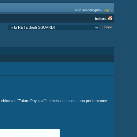
Non sei collegato [
Login
]
Indietro:
inese chiamato "Future Physical" ha messo in scena una performance