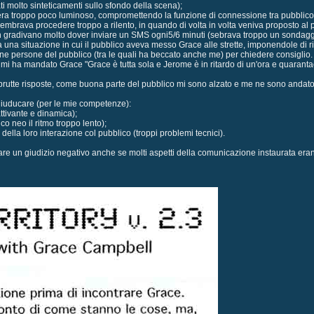
ttati molto sinteticamenti sullo sfondo della scena);
to era troppo poco luminoso, compromettendo la funzione di connessione tra pubblic
o sembrava procedere troppo a rilento, in quando di volta in volta veniva proposto al 
 non gradivano molto dover inviare un SMS ogni5/6 minuti (sebrava troppo un sondaggi
ata una situazione in cui il pubblico aveva messo Grace alle strette, imponendole d
une persone del pubblico (tra le quali ha beccato anche me) per chiedere consiglio.
he mi ha mandato Grace "Grace è tutta sola e Jerome è in ritardo di un'ora e quaran
brutte risposte, come buona parte del pubblico mi sono alzato e me ne sono andato!
uducare (per le mie competenze):
attivante e dinamica);
o neo il ritmo troppo lento);
 della loro interazione col pubblico (troppi problemi tecnici).
e un giudizio negativo anche se molti aspetti della comunicazione instaurata eran