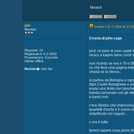
Meatch
jaki
Inviato il 11-7-2004 at 13:1
Member
il treno di john cage
Risposte: 19
prof, mi pare di aver capito 
Registrato il: 5-2-2003
riesco a kapire bene cos'è s
Provenienza: Crecchio
Utente offline
non ricordo se era il 79 o l'
so che fece una pagina inte
Modalit�:
Not Set
chissà se la ritrovo...
si partiva da Bologna e ogn
(tipo Castel Bolognese e un
erano una festa con banche
banda comunale con gli ott
e band rock
c'era Stratos che improvvis
quartetti d'archi e il suono d
amplificato nei vagoni...
x ora è tutto
fammi sapere cosa pensi di