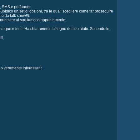
o, SMS e performer.
pubblico un set di opzioni, tra le quali scegliere come far proseguire
o da talk show!!).
i rinunciare al suo famoso appuntamento;
tacinque minuti. Ha chiaramente bisogno del tuo aiuto. Secondo te,
!!
o veramente interessanti.