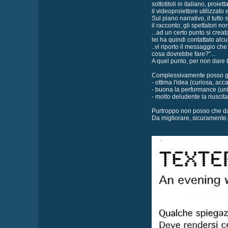
sottotitoli in italiano, proie
il videoproiettore utilizza
Sul piano narrativo, il tutt
il racconto; gli spettatori
...ad un certo punto si cre
lei ha quindi contattato alc
..vi riporto il messaggio c
cosa dovrebbe fare?"...
A quel punto, per non dare 
Complessivamente posso gi
- ottima l'idea (curiosa, acc
- buona la performance (unic
- molto deludente la riuscita
Purtroppo non posso che dar
Da migliorare, sicuramente.