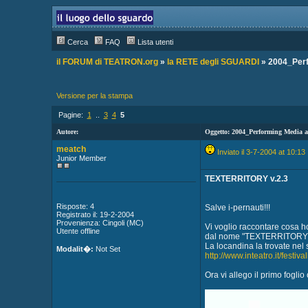
Cerca
FAQ
Lista utenti
il FORUM di TEATRON.org
»
la RETE degli SGUARDI
» 2004_Perf
Versione per la stampa
Pagine:
1
..
3
4
5
Autore:
Oggetto: 2004_Performing Media a
meatch
Inviato il 3-7-2004 at 10:13
Junior Member
TEXTERRITORY v.2.3
Risposte: 4
Salve i-pernauti!!!
Registrato il: 19-2-2004
Provenienza: Cingoli (MC)
Vi voglio raccontare cosa ho
Utente offline
dal nome "TEXTERRITORY v
La locandina la trovate nel s
Modalit�:
Not Set
http://www.inteatro.it/festiva
Ora vi allego il primo fogli