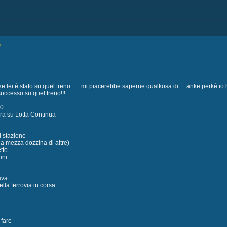
9
ke lei è stato su quel treno.......mi piacerebbe saperne qualkosa di+...anke perkè io 
uccesso su quel treno!!!
80
ra su Lotta Continua
i stazione
a mezza dozzina di altre)
tto
oni
ava
ella ferrovia in corsa
 fare