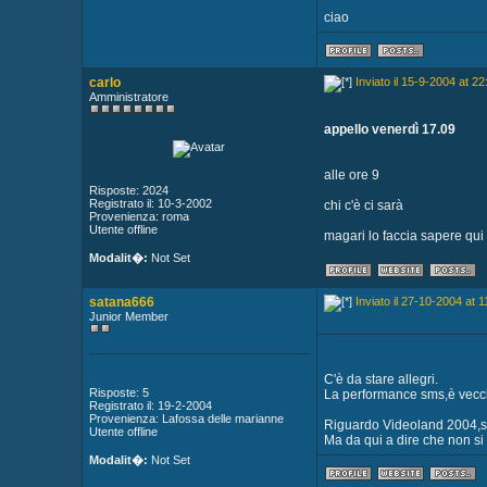
ciao
carlo
Inviato il 15-9-2004 at 22
Amministratore
appello venerdì 17.09
alle ore 9
Risposte: 2024
Registrato il: 10-3-2002
chi c'è ci sarà
Provenienza: roma
Utente offline
magari lo faccia sapere qui
Modalit�:
Not Set
satana666
Inviato il 27-10-2004 at 1
Junior Member
C'è da stare allegri.
Risposte: 5
La performance sms,è vecchi
Registrato il: 19-2-2004
Provenienza: Lafossa delle marianne
Riguardo Videoland 2004,sic
Utente offline
Ma da qui a dire che non si
Modalit�:
Not Set