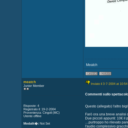
Meatch
meatch
Inviato il 3-7-2004 at 10:54
Junior Member
Commenti sullo spettacolo.
Risposte: 4
Questo (allegato) l'altro big
Registrato il: 19-2-2004
Provenienza: Cingoli (MC)
Farò ora una breve analisi cri
Utente offline
Due piccoli appunti: 10€ il pr
....purtroppo ho rilevato p
Modalit�:
Not Set
l'audio complessivo gracchia