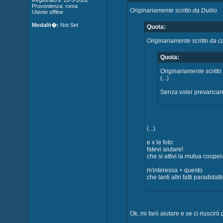
Registrato il: 10-3-2002
Provenienza: roma
Originariamente scritto da Duilio
Utente offline
Modalit�:
Not Set
Quota:
Originariamente scritto da c
Quota:
Originariamente scrit
(...)
Senza voler prevaricare
(...)
e x le foto:
fatevi aiutare!
che si attivi la mutua coopera
m'interessa + questo
che tanti altri fatti paradidatti
Ok, mi farò aiutare e se ci riuscirò 