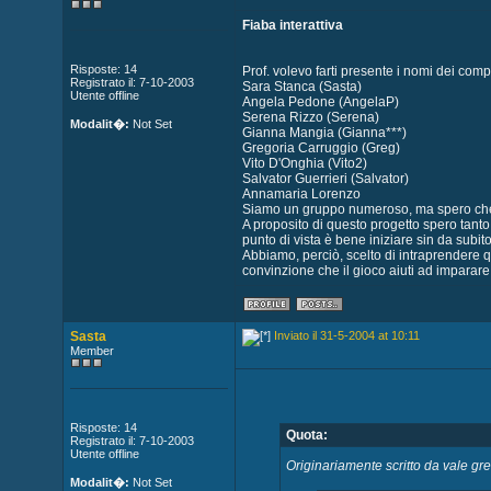
Fiaba interattiva
Risposte: 14
Prof. volevo farti presente i nomi dei compo
Registrato il: 7-10-2003
Sara Stanca (Sasta)
Utente offline
Angela Pedone (AngelaP)
Serena Rizzo (Serena)
Modalit�:
Not Set
Gianna Mangia (Gianna***)
Gregoria Carruggio (Greg)
Vito D'Onghia (Vito2)
Salvator Guerrieri (Salvator)
Annamaria Lorenzo
Siamo un gruppo numeroso, ma spero che 
A proposito di questo progetto spero tant
punto di vista è bene iniziare sin da su
Abbiamo, perciò, scelto di intraprendere qu
convinzione che il gioco aiuti ad imparare
Sasta
Inviato il 31-5-2004 at 10:11
Member
Risposte: 14
Quota:
Registrato il: 7-10-2003
Utente offline
Originariamente scritto da vale gr
Modalit�:
Not Set