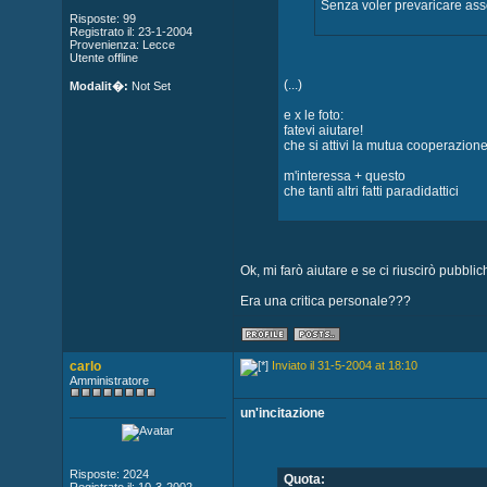
Senza voler prevaricare asso
Risposte: 99
Registrato il: 23-1-2004
Provenienza: Lecce
Utente offline
(...)
Modalit�:
Not Set
e x le foto:
fatevi aiutare!
che si attivi la mutua cooperazione 
m'interessa + questo
che tanti altri fatti paradidattici
Ok, mi farò aiutare e se ci riuscirò pubblich
Era una critica personale???
carlo
Inviato il 31-5-2004 at 18:10
Amministratore
un'incitazione
Risposte: 2024
Quota: