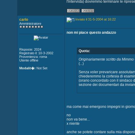
l'intervista) dovremmo terminare le ripres
carlo
Inviato il 31-5-2004 at 16:22
Amministratore
non mi piace questo andazzo
Risposte: 2024
Quota:
Registrato il: 10-3-2002
Provenienza: roma
Originariamente scritto da Mimmo
Utente offline
(...)
Modalit�:
Not Set
Senza voler prevaricare assolutame
chiederemmo la cortesia di esamin
(orario concordato con il sindaco d
sezione dei documentari da inviare
ma come mai emergono impegni in giorn
no
non va bene...
x niente
anche se potete contare sulla mia disponib