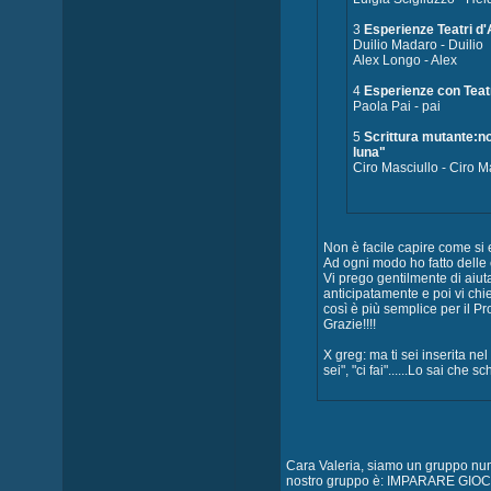
3
Esperienze Teatri d
Duilio Madaro - Duilio
Alex Longo - Alex
4
Esperienze con Teat
Paola Pai - pai
5
Scrittura mutante:no
luna"
Ciro Masciullo - Ciro M
Non è facile capire come si 
Ad ogni modo ho fatto delle 
Vi prego gentilmente di aiu
anticipatamente e poi vi chi
così è più semplice per il Pr
Grazie!!!!
X greg: ma ti sei inserita n
sei", "ci fai"......Lo sai che
Cara Valeria, siamo un gruppo nume
nostro gruppo è: IMPARARE GIO