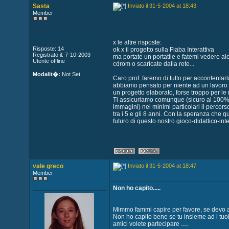
Sasta
Inviato il 31-5-2004 at 18:43
Member
x le altre risposte:
Risposte: 14
ok x il progetto sulla Fiaba Interattiva
Registrato il: 7-10-2003
ma portate un portatile e fatemi vedere al
Utente offline
cdrom o scaricate dalla rete...
Modalit�:
Not Set
Caro prof. faremo di tutto per accontentarl
abbiamo pensato per niente ad un lavoro s
un progetto elaborato, forse troppo per le n
Ti assicuriamo comunque (sicuro al 100%) 
immagini) nei minimi particolari il perco
tra i 5 e gli 8 anni. Con la speranza che q
futuro di questo nostro gioco-didattico-inte
vale greco
Inviato il 31-5-2004 at 18:47
Member
Non ho capito.....
Mimmo fammi capire per favore, se devo agg
Non ho capito bene se tu insieme ad i tuo
amici volete partecipare .....