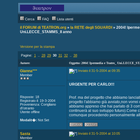
Cerca
FAQ
Lista utenti
il FORUM di TEATRON.org
»
la RETE degli SGUARDI
» 2004! Ipermed
Uni.LECCE_STAMMS_II anno
Versione per la stampa
Pagine:
1
..
28
29
30
31
32
..
38
Autore:
Oggetto: 2004! Ipermedia e Teatro_ Uni.LECCE_
Gianna***
Inviato il 31-5-2004 at 09:35
Member
URGENTE PER CARLO!!!
Risposte: 18
Prof. ma del progetto che abbiamo lanci
Registrato il: 19-3-2004
progetto l'abbiamo già avviato,non vorrei
Provenienza: Corigliano
abbiamo appreso che hai parlato di 3 comp
d\'otranto
continuerà al suo sviluppo futuro).Come c
Utente offline
comunque procedendo personalmente alla s
Modalit�:
Not Set
Sasta
Inviato il 31-5-2004 at 10:05
Member