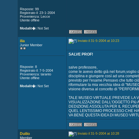
Risposte: 99
Registrato il: 23-1-2004
Provenienza: Lecce
Utente offline
Modalit�:
Not Set
ilia
Inviato il 31-5-2004 at 10:23
Junior Member
SALVE PROF!
Risposte: 8
salve professore,
Registrato il: 7-5-2004
come le avevo detto già nel forum,voglio d
Provenienza: taranto
disciplina e giungere così ad una comple
Utente offline
previsto per l'esame.Pensavo che tutto ciò 
riformulare la mia vecchia idea di "MUSEO
Modalit�:
Not Set
visione diversa al concetto di "PERFOR
TALE MUSEO VIRTUALE PREVEDE LA VI
VISUALIZZAZIONE DALL'OGGETTO PIù
DEDIZIONE ASSOLUTA PER IL RECUPE
QUEL LENTISSIMO PROCESSO CHE HA 
VA BENE QUESTA IDEA DI MUSEO VIRT
Duilio
Inviato il 31-5-2004 at 10:28
Member