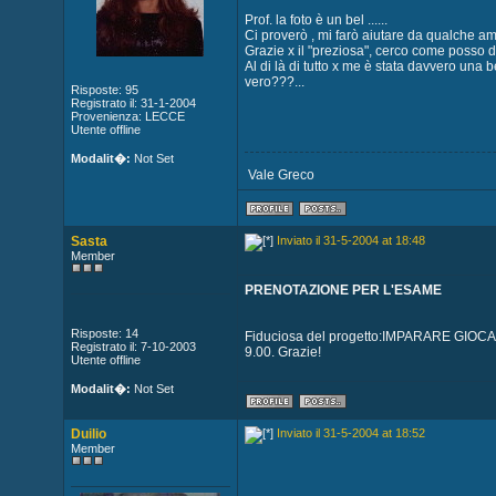
Prof. la foto è un bel ......
Ci proverò , mi farò aiutare da qualche am
Grazie x il "preziosa", cerco come posso d
Al di là di tutto x me è stata davvero una 
vero???...
Risposte: 95
Registrato il: 31-1-2004
Provenienza: LECCE
Utente offline
Modalit�:
Not Set
Vale Greco
Sasta
Inviato il 31-5-2004 at 18:48
Member
PRENOTAZIONE PER L'ESAME
Risposte: 14
Fiduciosa del progetto:IMPARARE GIOCA
Registrato il: 7-10-2003
9.00. Grazie!
Utente offline
Modalit�:
Not Set
Duilio
Inviato il 31-5-2004 at 18:52
Member