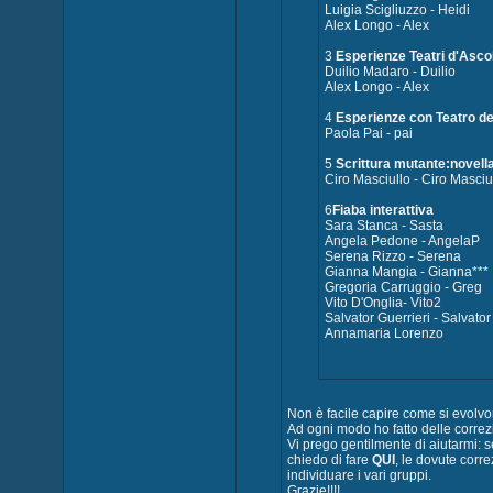
Luigia Scigliuzzo - Heidi
Alex Longo - Alex
3
Esperienze Teatri d'Asco
Duilio Madaro - Duilio
Alex Longo - Alex
4
Esperienze con Teatro de
Paola Pai - pai
5
Scrittura mutante:novella
Ciro Masciullo - Ciro Masciu
6
Fiaba interattiva
Sara Stanca - Sasta
Angela Pedone - AngelaP
Serena Rizzo - Serena
Gianna Mangia - Gianna***
Gregoria Carruggio - Greg
Vito D'Onglia- Vito2
Salvator Guerrieri - Salvator
Annamaria Lorenzo
Non è facile capire come si evolvon
Ad ogni modo ho fatto delle correz
Vi prego gentilmente di aiutarmi: 
chiedo di fare
QUI
, le dovute corre
individuare i vari gruppi.
Grazie!!!!