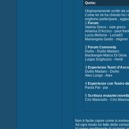
Quota:
Originariamente scritto da v
Come lei mi ha chiesto ho i 
vogliono partecipare , aggi
1
Forum
:
Valeria Greco - vale greco
Arianna D'Accico - paul fran
Lucia Mellone - Lucia83
Mariangela Guido - mignon
2
Forum Commedy
Duilio - Duilio Madaro
blackangel-Marco Di Gioia
Luigia Scigliuzzo - Heidi
3
Esperienze Teatri d'Asco
Duilio Madaro - Duilio
Alex Longo - Alex
4
Esperienze con Teatro de
Paola Pai - pai
5
Scrittura mutante:novella
Ciro Masciullo - Ciro Masciu
Non è facile capire come si evolvon
Ad ogni modo ho fatto delle correz
Vi prego gentilmente di aiutarmi: 