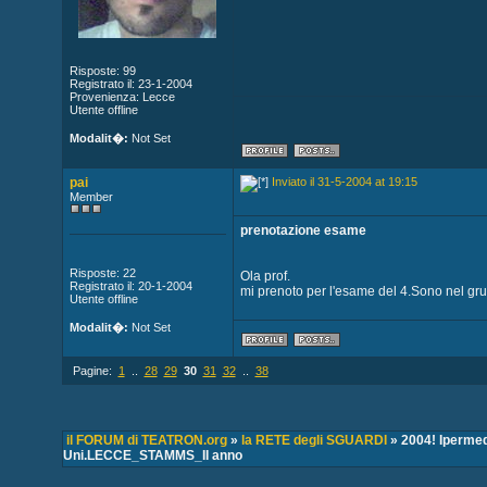
Risposte: 99
Registrato il: 23-1-2004
Provenienza: Lecce
Utente offline
Modalit�:
Not Set
pai
Inviato il 31-5-2004 at 19:15
Member
prenotazione esame
Risposte: 22
Ola prof.
Registrato il: 20-1-2004
mi prenoto per l'esame del 4.Sono nel gru
Utente offline
Modalit�:
Not Set
Pagine:
1
..
28
29
30
31
32
..
38
il FORUM di TEATRON.org
»
la RETE degli SGUARDI
» 2004! Ipermed
Uni.LECCE_STAMMS_II anno