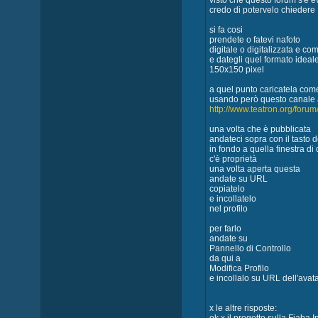
visto che questo forum s'è e
credo di potervelo chiedere
si fa cosi
prendete o fatevi nafoto
digitale o digitalizzata e co
e dategli quel formato ideale
150x150 pixel
a quel punto caricatela co
usando però questo canale a
http://www.teatron.org/foru
una volta che è pubblicata
andateci sopra con il tasto d
in fondo a quella finestra di
c'è proprietà
una volta aperta questa
andate su URL
copiatelo
e incollatelo
nel profilo
per farlo
andate su
Pannello di Controllo
da qui a
Modifica Profilo
e incollalo su URL dell'avat
x le altre risposte: