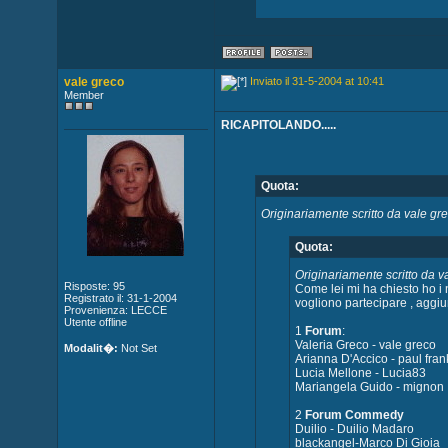
vale greco
Inviato il 31-5-2004 at 10:41
Member
RICAPITOLANDO.....
Quota:
Originariamente scritto da vale gr
Quota:
Originariamente scritto da v
Risposte: 95
Come lei mi ha chiesto ho i 
Registrato il: 31-1-2004
vogliono partecipare , aggi
Provenienza: LECCE
Utente offline
1
Forum
:
Valeria Greco - vale greco
Modalit�:
Not Set
Arianna D'Accico - paul fran
Lucia Mellone - Lucia83
Mariangela Guido - mignon
2
Forum Commedy
Duilio - Duilio Madaro
blackangel-Marco Di Gioia