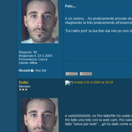
Foto....
è un casino.....ho praticamente provato div
ritagliando la foto praticamente all'essenzi
Tra l'altro prof. la tua foto dal mio pc no
Risposte: 99
Registrato il: 23-1-2004
Provenienza: Lecce
Utente offline
Modalit�:
Not Set
Duilio
Inviato il 31-5-2004 at 19:15
Member
e vaiiiiiiiiiiiiiiiiiiiii, ce l'ho fatta!!!Io ho
Ho fatto una foto con la web cam, l'ho salv
fatto "salva per web".....gli ho dato come es