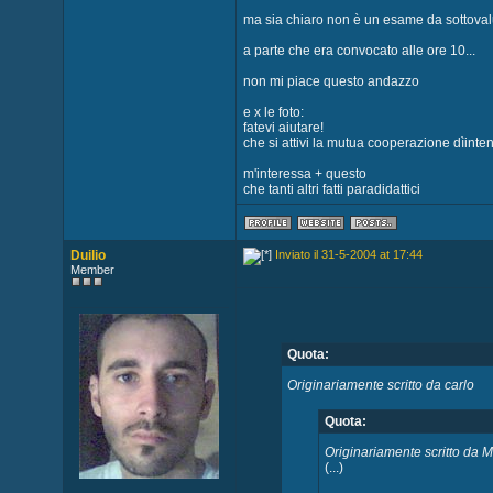
ma sia chiaro non è un esame da sottovalu
a parte che era convocato alle ore 10...
non mi piace questo andazzo
e x le foto:
fatevi aiutare!
che si attivi la mutua cooperazione dìintent
m'interessa + questo
che tanti altri fatti paradidattici
Duilio
Inviato il 31-5-2004 at 17:44
Member
Quota:
Originariamente scritto da carlo
Quota:
Originariamente scritto da
(...)