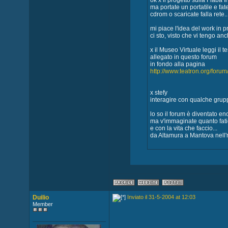
ok x il progetto sulla Fiaba I
ma portate un portatile e fa
cdrom o scaricate falla rete..
mi piace l'idea del work in 
ci sto, visto che vi tengo an
x il Museo Virtuale leggi il
allegato in questo forum
in fondo alla pagina
http://www.teatron.org/for
x stefy
interagire con qualche grup
lo so il forum è diventato e
ma v'immaginate quanto fati
e con la vita che faccio...
da Altamura a Mantova nell'rc
Duilio
Inviato il 31-5-2004 at 12:03
Member