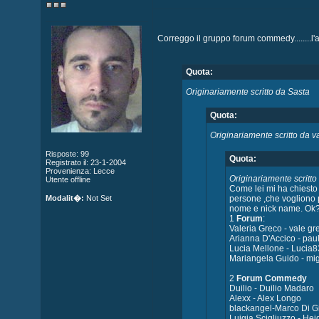
Correggo il gruppo forum commedy........l'av
Quota:
Originariamente scritto da Sasta
Quota:
Originariamente scritto da v
Risposte: 99
Quota:
Registrato il: 23-1-2004
Provenienza: Lecce
Originariamente scritto
Utente offline
Come lei mi ha chiesto 
Modalit�:
Not Set
persone ,che vogliono 
nome e nick name. Ok
1
Forum
:
Valeria Greco - vale gr
Arianna D'Accico - paul
Lucia Mellone - Lucia8
Mariangela Guido - mi
2
Forum Commedy
Duilio - Duilio Madaro
Alexx - Alex Longo
blackangel-Marco Di G
Luigia Scigliuzzo - Hei