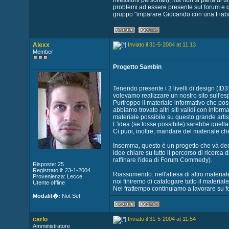
riflessioni personali), ma non si parla di 
problemi ad essere presente sul forum e qu
gruppo "imparare Giocando con una Fiaba 
Alexx
Inviato il 31-5-2004 at 11:13
Member
Progetto Sambin
Tenendo presente i 3 livelli di design (ID3:
volevamo realizzare un nostro sito sull'e
Purtroppo il materiale informativo che po
abbiamo trovato altri siti validi con informa
materiale possibile su questo grande artis
L'idea (se fosse possibile) sarebbe quella
Ci puoi, inoltre, mandare del materiale c
Insomma, questo è un progetto che và decis
idee chiare su tutto il percorso di ricerc
raffinare l'idea di Forum Commedy).
Risposte: 25
Registrato il: 23-1-2004
Riassumendo: nell'attesa di altro materiale 
Provenienza: Lecce
noi finiremo di catalogare tutto il materia
Utente offline
Nel frattempo continuiamo a lavorare su f
Modalit�:
Not Set
carlo
Inviato il 31-5-2004 at 11:54
Amministratore