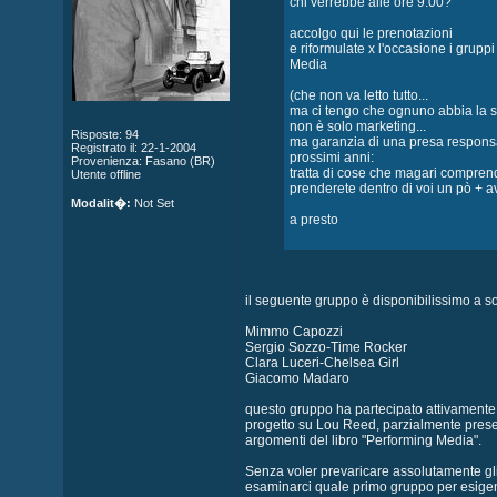
chi verrebbe alle ore 9.00?
accolgo qui le prenotazioni
e riformulate x l'occasione i gruppi
Media
(che non va letto tutto...
ma ci tengo che ognuno abbia la s
non è solo marketing...
Risposte: 94
ma garanzia di una presa responsab
Registrato il: 22-1-2004
prossimi anni:
Provenienza: Fasano (BR)
tratta di cose che magari compren
Utente offline
prenderete dentro di voi un pò + a
Modalit�:
Not Set
a presto
il seguente gruppo è disponibilissimo a so
Mimmo Capozzi
Sergio Sozzo-Time Rocker
Clara Luceri-Chelsea Girl
Giacomo Madaro
questo gruppo ha partecipato attivamente a
progetto su Lou Reed, parzialmente presen
argomenti del libro "Performing Media".
Senza voler prevaricare assolutamente gli
esaminarci quale primo gruppo per esigenz