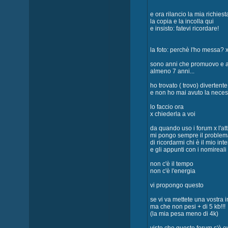
e ora rilancio la mia richies
la copia e la incolla qui
e insisto: fatevi ricordare!
la foto: perchè l'ho messa? x 
sono anni che promuovo e 
almeno 7 anni...
ho trovato ( trovo) divertente
e non ho mai avuto la necess
lo faccio ora
x chiederla a voi
da quando uso i forum x l'atti
mi pongo sempre il problem
di ricordarmi chi è il mio inte
e gli appunti con i nomireali
non c'è il tempo
non c'è l'energia
vi propongo questo
se vi va mettete una vostra
ma che non pesi + di 5 kb!!!
(la mia pesa meno di 4k)