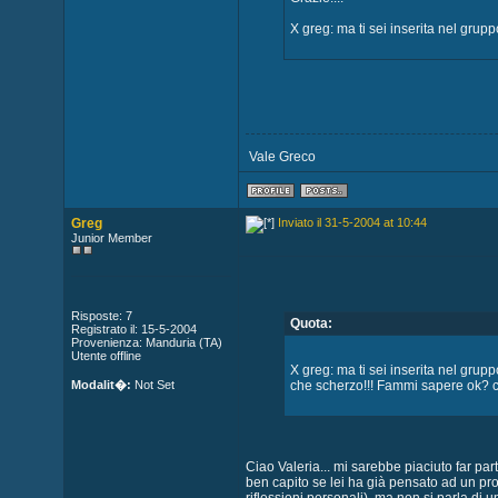
X greg: ma ti sei inserita nel grup
Vale Greco
Greg
Inviato il 31-5-2004 at 10:44
Junior Member
Risposte: 7
Quota:
Registrato il: 15-5-2004
Provenienza: Manduria (TA)
Utente offline
X greg: ma ti sei inserita nel grupp
Modalit�:
Not Set
che scherzo!!! Fammi sapere ok? 
Ciao Valeria... mi sarebbe piaciuto far p
ben capito se lei ha già pensato ad un prog