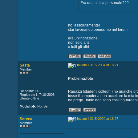
Era una critica personale???
no, assolutamente!
stai lavoirando benissimo nel forum
era un'incitazione
non solo a te
a tutti gli altri
Sasta
Inviato il 31-5-2004 at 18:21
Member
Problema:foto
Risposte: 14
Ragazzi (studenti,colleghi) ho qualche pro
Registrato il: 7-10-2003
fosse il computer a non accettare la mia
Utente offline
ne prego...tanto non sono così inguardabile
Modalit�:
Not Set
Serena
Inviato il 31-5-2004 at 18:27
Member