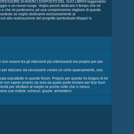
AZIE PROFESSORE DI AVERCI DISPOSTO DEL SUO LIBRO! leggendolo
aggio e un nuovo luogo. Voglio perciò dedicare il tempo che mi
are e che mi porteranno ad una comprensione migliore di questo
pertesto se voglio dedicarmi esclusivamente al
osì alla realizazzione del progetto ipertestuale.Magari lo
i non essere tra gli interventi più interessanti ma proprio per per
o che per educare sia necessario creare un certo spaesamento, una
ata soprattutto in questo forum. Proprio per questo ho bisgno di lei
i non saprei proprio da sola da quale parte iniziare per tirar fuori
ontà per sfruttare al meglio le poche volte che ci riesco.
re sue notizie. scherzo. grazie. arrivederci.