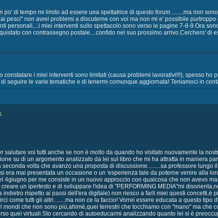
n po' di tempo mi limito ad essere una spettatrice di questo forum ........ma non son
 ai pesci" non avrei problemi a discuterne con voi ma non mi e' possibile purtropp
nti personali....i miei interventi sullo spettacolo sono verso le pagine 7-8-9.Ora son
quistato con contrassegno postale....confido nel suo prossimo arrivo.Cerchero' di e
 constatare i miei interventi sono limitati (causa problemi lavorativi!!!), spesso h
 di seguire le varie tematiche e di tenermi comunque aggiornata! Teniamoci in contat
1
er salutare voi tutti anche se non è molto da quando ho visitato nuovamente la nostr
ione su di un argomento analizzato da lei sul libro che mi ha attratta in maniera p
la seconda volta che avanzo una proposta di discussione.........sa professore lungo 
mi si era mai presentata un occasione o un 'esperienza tale da poterne venire all
e del 4giugno per me consiste in un nuovo approccio con qualcosa che non avevo mai
i creare un ipertesto e di sviluppare l'idea di "PERFORMING MEDIA"mi disorienta,
indietro rispetto ai passi dell'era digitale) non riesco a farli miei questi concetti,è
irci come tutti gli altri........ma non ce la faccio! Vorrei essere educata a questo tip
ri mondi che non sono più,ahimè,quei terrestri che tocchiamo con "mano" ma che c
 quei virtuali.Sto cercando di autoeducarmi analizzando quanto lei si è preoccupato