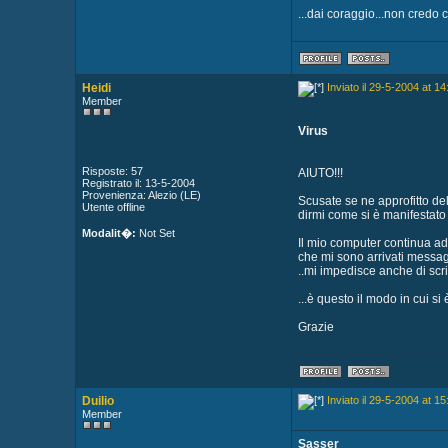
...dai coraggio...non credo 
Heidi
Inviato il 29-5-2004 at 14
Member
Virus
Risposte: 57
AIUTO!!!
Registrato il: 13-5-2004
Provenienza: Alezio (LE)
Scusate se ne approfitto de
Utente offline
dirmi come si è manifestato 
Modalit�:
Not Set
Il mio computer continua ad
che mi sono arrivati messag
..mi impedisce anche di scri
...è questo il modo in cui s
Grazie
Duilio
Inviato il 29-5-2004 at 15
Member
Sasser