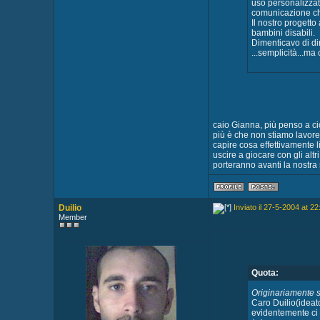
uso personalizzat
comunicazione che
Il nostro progetto
bambini disabili.
Dimenticavo di dir
...semplicità...ma 
caio Gianna, più penso a ci
più è che non stiamo lavor
capire cosa effettivamente 
uscire a giocare con gli al
porteranno avanti la nostra 
Duilio
Inviato il 27-5-2004 at 22
Member
Quota:
Originariamente sc
Caro Duilio(ideat
evidentemente ci 