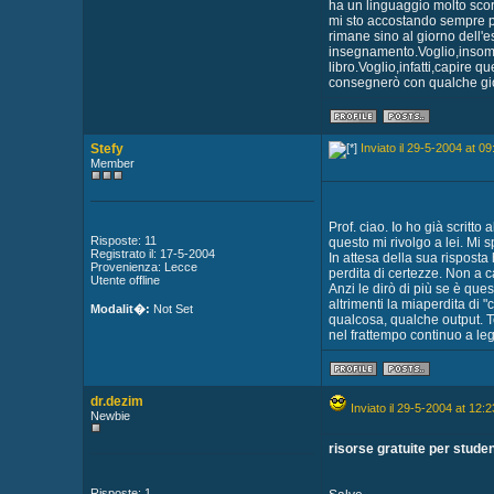
ha un linguaggio molto sc
mi sto accostando sempre pi
rimane sino al giorno dell'
insegnamento.Voglio,insomma
libro.Voglio,infatti,capire 
consegnerò con qualche gi
Stefy
Inviato il 29-5-2004 at 09
Member
Prof. ciao. Io ho già scritt
Risposte: 11
questo mi rivolgo a lei. Mi 
Registrato il: 17-5-2004
In attesa della sua risposta
Provenienza: Lecce
perdita di certezze. Non a c
Utente offline
Anzi le dirò di più se è que
altrimenti la miaperdita di 
Modalit�:
Not Set
qualcosa, qualche output. Te
nel frattempo continuo a le
dr.dezim
Inviato il 29-5-2004 at 12:2
Newbie
risorse gratuite per studen
Risposte: 1