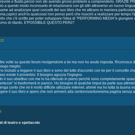
orrevole e fluido,perciò non sto avendo grossi problemi a comprenderlo. GR
ù a questo modo inconsueto di relazionarsi con gli altri attraverso un nuovo lingu
esame ad analizzare quei concetti del suo libro che mi attirano in maniera particol
,capirci anch'io qualcosa! non penso però che riuscirò a realizzare per tempo l'i
quello che c'è scritto per poter sviluppare l'idea di "PERFORMING MEDIA"e giungere c
orno di ritardo. E'POSSIBILE QUESTO PERò?
:22
o altre volte su questo forum rivolgendomi a lei ma non ho avuto risposta. Riconosco d
spiego meglio.
 ho iniziato a leggere il suo libro e sono del tutto d'accordo con lei per il concett
aso esiste il proverbio: Il bisogno aguzza l'ingegno.
sto il suo obiettivo con me lo ha ottenuto in pieno perchè sono completamente spaes
"certezze" si trasformerà in panico. Ho bisogno di qualche imput da parte sua altrment
nga conto che mi è molto difficile utilizzare internet. ahimè ma ho tutta la buona vol
ggere il suo libro e spero che non arriverò alla centonovantunesima pagina senza ave
3
ti di teatro e spettacolo