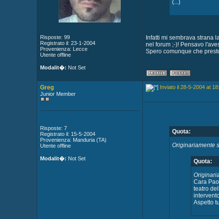
(...)
Risposte: 99
Infatti mi sembrava strana l
Registrato il: 23-1-2004
nel forum ;-)! Pensavo l'ave
Provenienza: Lecce
Spero comunque che presto 
Utente offline
Modalit�:
Not Set
Greg
Inviato il 28-5-2004 at 18
Junior Member
Risposte: 7
Quota:
Registrato il: 15-5-2004
Provenienza: Manduria (TA)
Originariamente sc
Utente offline
Modalit�:
Not Set
Quota:
Originari
Cara Paola
teatro del
intervent
Aspetto tu