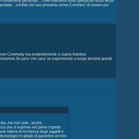
onvenienti personali....i miei interventi sullo spettacolo sono verso
ostale....confido nel suo prossimo arrivo.Cerchero' di essere piu'
 Forum Commedy ma evidentemente ci siamo fraintesi.
nserirmi.So pero' che sara' un esperimento a lungo termine quindi
edia ,ma non solo...anche
za che si esprime nel pieno rispetto
me fattore di ricchezza degli oggetti e
 tecnologici in grado di garantire un loro