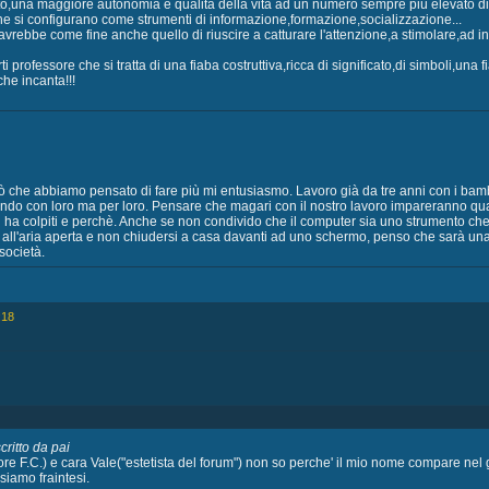
o,una maggiore autonomia e qualità della vita ad un numero sempre più elevato di 
 si configurano come strumenti di informazione,formazione,socializzazione...
 avrebbe come fine anche quello di riuscire a catturare l'attenzione,a stimolare,ad i
ti professore che si tratta di una fiaba costruttiva,ricca di significato,di simboli,una
che incanta!!!
ò che abbiamo pensato di fare più mi entusiasmo. Lavoro già da tre anni con i bambi
endo con loro ma per loro. Pensare che magari con il nostro lavoro impareranno qu
li ha colpiti e perchè. Anche se non condivido che il computer sia uno strumento ch
tri all'aria aperta e non chiudersi a casa davanti ad uno schermo, penso che sarà un
società.
:18
ritto da pai
ore F.C.) e cara Vale("estetista del forum") non so perche' il mio nome compare
siamo fraintesi.