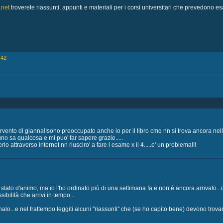
.net
troverete riassunti, appunti e materiali per i corsi universitari che prevedono e
:42
ervento di gianna!!sono preoccupato anche io per il libro cmq nn si trova ancora nelle
uno sa qualcosa e mi puo' far sapere grazie.....
o attraverso internet nn riusciro' a fare l esame x il 4.....e' un problema!!!
 stato d'animo, ma io l'ho ordinato più di una settimana fa e non è ancora arrivato.
ibilità che arrivi in tempo...
dinalo...e nel frattempo leggiti alcuni "riassunti" che (se ho capito bene) devono tro