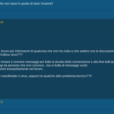
che non sarai in grado di dare l'esame!!
:49
l forum per informarmi di qualcosa che non ha nulla a che vedere con le discussioni
l'ultimo virus???
 inviare e ricevere messaggi per tutta la durata della connessione e alla fine tutt
gi da persone che non conosco...ma si tratta di messaggi vuoti)
vere tranquillamente nel forum...
i è manifestato il virus, oppure ho qualche altro problema tecnico??!!
:11