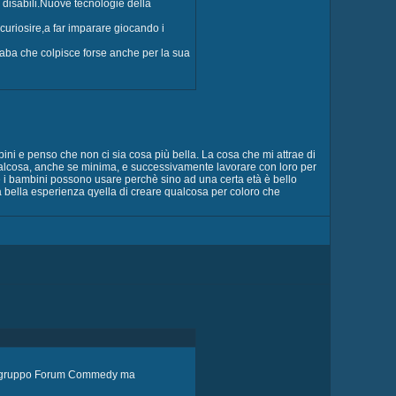
disabili.Nuove tecnologie della
ncuriosire,a far imparare giocando i
 fiaba che colpisce forse anche per la sua
ni e penso che non ci sia cosa più bella. La cosa che mi attrae di
alcosa, anche se minima, e successivamente lavorare con loro per
e i bambini possono usare perchè sino ad una certa età è bello
a bella esperienza qyella di creare qualcosa per coloro che
 nel gruppo Forum Commedy ma