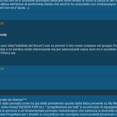
i ma non mi e' possibile purtroppo dedicare molto tempo al forum a causa di seri inc
attesa dell'arrivo di performing media che anch'io ho acquistato con contrassegno p
i non mi e' facile...c
:23
medy
e cara Vale("estetista del forum") non so perche' il mio nome compare nel gruppo
ta e mi sembra molto interessante ma per adesso(vedi sopra )non mi e' possibile i
!!Sorry ola
:14
critto da Gianna***
o è stato pensato come ho già detto prendendo spunto dalla fiaba presente su My M
ulla rivista)"DESIGN FOR ALL":"progettazione per tutti" è un principio di eguaglian
ra le persone e un fondamentale principio metodologico che valorizza la diversità co
rale.Progettare per i disabili si concretizza nel concepire nuovi prodotti,funzionali e