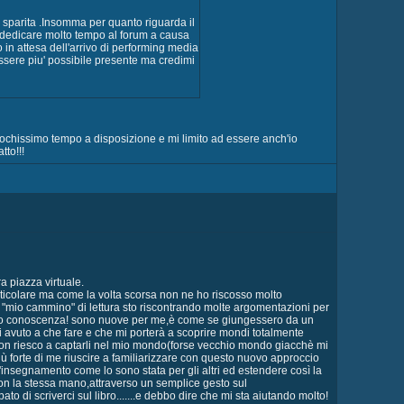
o sparita .Insomma per quanto riguarda il
o dedicare molto tempo al forum a causa
o in attesa dell'arrivo di performing media
ssere piu' possibile presente ma credimi
o pochissimo tempo a disposizione e mi limito ad essere anch'io
to!!!
a piazza virtuale.
articolare ma come la volta scorsa non ne ho riscosso molto
il "mio cammino" di lettura sto riscontrando molte argomentazioni per
a loro conoscenza! sono nuove per me,è come se giungessero da un
 avuto a che fare e che mi porterà a scoprire mondi totalmente
non riesco a captarli nel mio mondo(forse vecchio mondo giacchè mi
 più forte di me riuscire a familiarizzare con questo nuovo approccio
o d'insegnamento come lo sono stata per gli altri ed estendere così la
on la stessa mano,attraverso un semplice gesto sul
 di scriverci sul libro.......e debbo dire che mi sta aiutando molto!