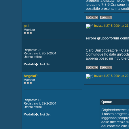
problemi a discuterne con vo
le pagine 7-8-9.Ora sono in 
possibile presente ma credim
pai
Inviato il 27-5-2004 at 21
Member
errore gruppo forum com
Risposte: 22
Caro Duilio(ideatore F.C.) 
Registrato il: 20-1-2004
Comunque ho dato un'occhia
Utente offline
appena posso mi intrufolero'
Modalit�:
Not Set
AngelaP
Inviato il 27-5-2004 at 22
Member
Risposte: 12
Quota:
Registrato il: 29-2-2004
Utente offline
Originariamente s
Il nostro progett
Modalit�:
Not Set
leggendo(sempre s
delle differenze t
del contesto cultu