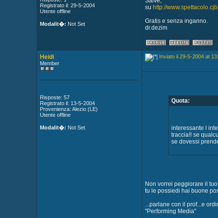
Salve,
Registrato il: 29-5-2004
su
http://www.spettacolo.cjb
Utente offline
Gratis e senza inganno.
Modalit�:
Not Set
dr.dezim
Heidi
Inviato il 29-5-2004 at 13
Member
Risposte: 57
Quota:
Registrato il: 13-5-2004
Provenienza: Alezio (LE)
Utente offline
Modalit�:
Not Set
interessante l int
traccia!! se qualc
se dovessi prenderl
Non vorrei peggiorare il tuo
tu le possiedi hai buone poss
...parlane con il prof...e or
"Performing Media"