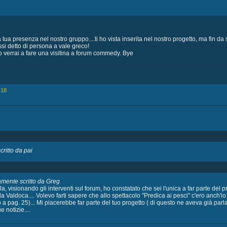
a tua presenza nel nostro gruppo....ti ho vista inserita nel nostro progetto, ma fin d
ssi detto di persona a vale greco!
verrai a fare una visitina a forum commedy. Bye
:18
ritto da pai
amente scritto da Greg
, visionando gli interventi sul forum, ho constatato che sei l'unica a far parte del p
la Valdoca.... Volevo farti sapere che allo spettacolo "Predica ai pesci" c'ero anch'io
o a pag. 25)... Mi piacerebbe far parte del tuo progetto ( di questo ne aveva già par
e notizie....