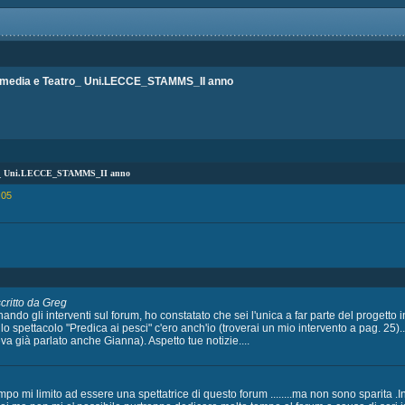
rmedia e Teatro_ Uni.LECCE_STAMMS_II anno
tro_ Uni.LECCE_STAMMS_II anno
:05
critto da Greg
ando gli interventi sul forum, ho constatato che sei l'unica a far parte del progetto i
llo spettacolo "Predica ai pesci" c'ero anch'io (troverai un mio intervento a pag. 25).
va già parlato anche Gianna). Aspetto tue notizie....
empo mi limito ad essere una spettatrice di questo forum ........ma non sono sparita 