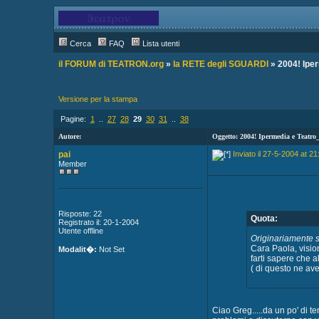
Cerca
FAQ
Lista utenti
il FORUM di TEATRON.org
»
la RETE degli SGUARDI
» 2004! Ipe
Versione per la stampa
Pagine:
1
..
27
28
29
30
31
..
38
Autore:
Oggetto: 2004! Ipermedia e Tea
pai
Inviato il 27-5-2004 at 21
Member
Risposte: 22
Quota:
Registrato il: 20-1-2004
Utente offline
Originariamente s
Cara Paola, vision
Modalit�:
Not Set
farti sapere che a
( di questo ne ave
Ciao Greg.....da un po' di t