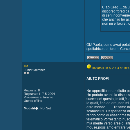
Ciao Greg.....da u
discorso "predica
di seri inconvenie
che anch'io ho ac
non mi e' facile...c
Ok! Paola, come avrai potuto
spettatrice del forum! Cerco
ilia
Inviato il 28-5-2004 at 18:4
Junior Member
AIUTO PROF!
Risposte: 8
Ne approfitto innanzitutto p
Registrato il: 7-5-2004
Ho portato avanti la discuss
Provenienza: taranto
successo! questa, infatti,è 
Utente offline
le quali, fino ad ora, non 
altro mondo..........l'esam
Modalit�:
Not Set
sconosciuti. L'esperienza d
rendo conto di esser rimasta 
telematico.Vorrei tanto riusc
mia mente verso aree di alt
mouse,possiamo entrare verso