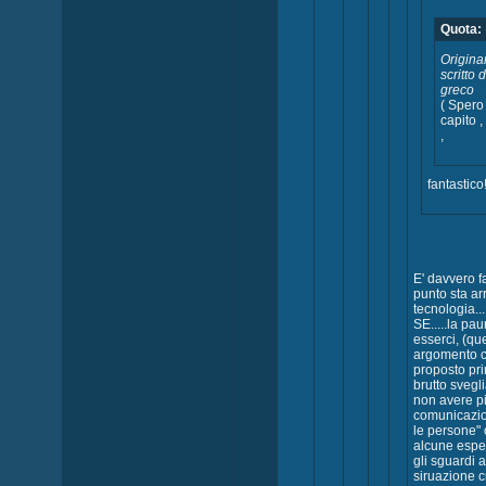
Quota:
Origina
scritto 
greco
( Spero
capito , 
,
fantastico
E' davvero f
punto sta ar
tecnologia...
SE.....la pa
esserci, (qu
argomento 
proposto pr
brutto svegli
non avere pi
comunicazio
le persone" 
alcune espe
gli sguardi 
siruazione cr