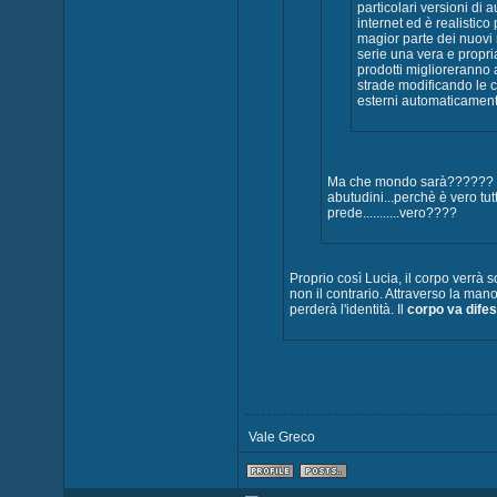
particolari versioni d
internet ed è realistic
magior parte dei nuovi
serie una vera e propri
prodotti miglioreranno 
strade modificando le c
esterni automaticamente
Ma che mondo sarà?????? do
abutudini...perchè è vero tut
prede...........vero????
Proprio così Lucia, il corpo verrà 
non il contrario. Attraverso la mano, 
perderà l'identità. Il
corpo va difes
Vale Greco