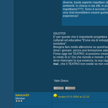
diverse, basta saperle rispettare (
ambienti: in chiesa si sta zitti, in 
rispettiamo???). Sono d accordo con
una chat dovrebbero essere guidat
esperienza".
GIUSTO!!
E' per questo che è importante progettare 
culturali ed educative."E'una via di svil
evolutiva".
Bisogna fare molta attenzione su quest'aspe
dove i giovani ,senza una formazione adeg
Forse oggi nel TEATRO, si possono crear
Io credo di si ! Da che mondo e mondo ,il
deve rilanciare la sua essenza, la sua ra
mai
, che il TEATRO non esiste se non cond
Vale Greco
lelemor83
Inviato il 5-5-2004 at 12:19
Member