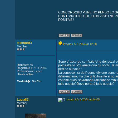
CONCORDO!!IO PURE HO PERSO LO S
CON L' AIUTO DI CHI LO HA VISTO NE
POSITIVE!!
lelemor83
Inviato il 5-5-2004 at 12:28
Member
Sono d' accordo con Vale.Uno dei pezzi più 
Risposte: 45
polpastrello. Poi arrivarono gli occhi , la 
Registrato il: 21-4-2004
perfino al bacio."
Provenienza: Lecce
La conoscenza dell' uomo diviene sempre p
Utente offline
differenziano, ma che difficilmente si not
estremi quasi sovrannaturali!conosc minu
Modalit�:
Not Set
tutto questo?Dove porterà tutto questo?
Lucia83
Inviato il 5-5-2004 at 14:08
Member