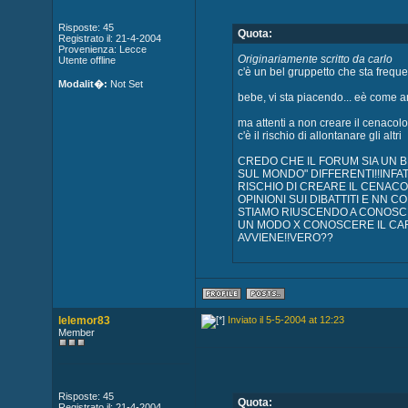
Risposte: 45
Quota:
Registrato il: 21-4-2004
Provenienza: Lecce
Originariamente scritto da carlo
Utente offline
c'è un bel gruppetto che sta frequ
Modalit�:
Not Set
bebe, vi sta piacendo... eè come an
ma attenti a non creare il cenacol
c'è il rischio di allontanare gli altri
CREDO CHE IL FORUM SIA UN B
SUL MONDO" DIFFERENTI!!INFATT
RISCHIO DI CREARE IL CENACO
OPINIONI SUI DIBATTITI E N
STIAMO RIUSCENDO A CONOSCE
UN MODO X CONOSCERE IL CAR
AVVIENE!!VERO??
lelemor83
Inviato il 5-5-2004 at 12:23
Member
Risposte: 45
Quota:
Registrato il: 21-4-2004