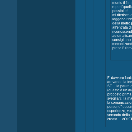
mente il film
report"quell
possibile!
mi riferisco 
leggono l'iri
della metro p
all'entrata d
riconoscend
automaticam
consigliano 
memorizando
preso l'ultim
...................
E' davvero fant
arrivando la tec
SE.....la paura 
(questo è un a
proposto prima
svegliarci la m
la comunicazio
persone" oppur
esperienze, ved
seconda della 
creata.....VO