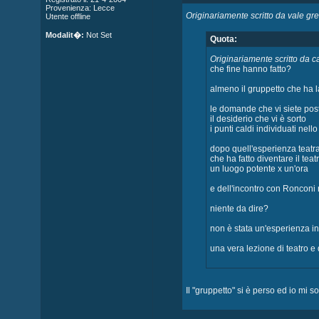
Provenienza: Lecce
Originariamente scritto da vale gr
Utente offline
Modalit�:
Not Set
Quota:
Originariamente scritto da c
che fine hanno fatto?
almeno il gruppetto che ha l
le domande che vi siete post
il desiderio che vi è sorto
i punti caldi individuati nell
dopo quell'esperienza teatra
che ha fatto diventare il teat
un luogo potente x un'ora
e dell'incontro con Ronconi n
niente da dire?
non è stata un'esperienza i
una vera lezione di teatro e 
Il "gruppetto" si è perso ed io mi