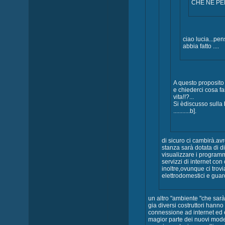
CHE NE PE
ciao lucia...pe
abbia fatto ....
A questo proposito 
e chiederci cosa fa
vita!!?...
Si èdiscusso sulla
...........b].
di sicuro ci cambirà.a
stanza sarà dotata di d
visualizzare i programm
servizzi di internet co
inoltre,ovunque ci trov
elettrodomestici e guar
un altro "ambiente "che sarà r
gia diversi costruttori hanno
connessione ad internet ed 
magior parte dei nuovi model