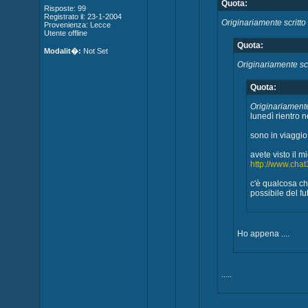
Quota:
Risposte: 99
Registrato il: 23-1-2004
Originariamente scritto
Provenienza: Lecce
Utente offline
Quota:
Modalit�:
Not Set
Originariamente scr
Quota:
Originariamente
lunedì rientro 
sono in viaggio
avete visto il m
http://www.chat3
c'è qualcosa ch
possibile del fu
Ho appena ....
.....