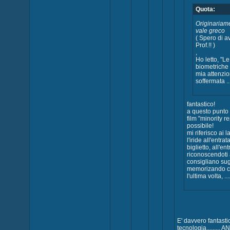
Quota:
Originariame
vale greco
( Spero di av
Prof.!! )
,
Ho letto, "L
biometriche 
mia attenzio
soffermata ......
fantastico!
a questo punto 
film "minority r
possibile!
mi riferisco ai
l'iride all'entra
biglietto, all'e
riconoscendoti
consigliano sug
memorizando ci
l'ultima volta, ......
E' davvero fantasti
tecnologia.........