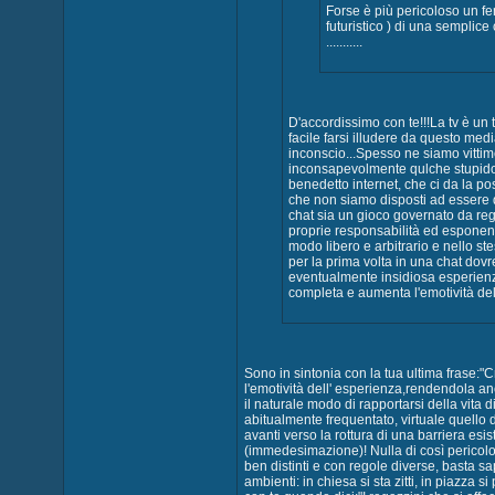
Forse è più pericoloso un fe
futuristico ) di una semplic
...........
D'accordissimo con te!!!La tv è un 
facile farsi illudere da questo medi
inconscio...Spesso ne siamo vittime 
inconsapevolmente qulche stupido m
benedetto internet, che ci da la poss
che non siamo disposti ad essere d
chat sia un gioco governato da re
proprie responsabilità ed esponend
modo libero e arbitrario e nello st
per la prima volta in una chat dov
eventualmente insidiosa esperienz
completa e aumenta l'emotività de
Sono in sintonia con la tua ultima frase:
l'emotività dell' esperienza,rendendola anco
il naturale modo di rapportarsi della vita d
abitualmente frequentato, virtuale quello 
avanti verso la rottura di una barriera esist
(immedesimazione)! Nulla di così pericolos
ben distinti e con regole diverse, basta sa
ambienti: in chiesa si sta zitti, in piazza 