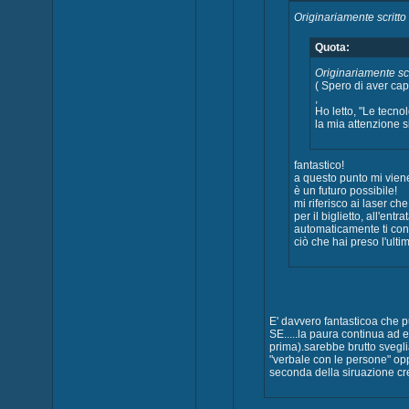
Originariamente scritt
Quota:
Originariamente scr
( Spero di aver capit
,
Ho letto, "Le tecno
la mia attenzione si è 
fantastico!
a questo punto mi viene 
è un futuro possibile!
mi riferisco ai laser che
per il biglietto, all'ent
automaticamente ti con
ciò che hai preso l'ultima vo
E' davvero fantasticoa che pu
SE.....la paura continua ad
prima).sarebbe brutto svegli
"verbale con le persone" op
seconda della siruazione 