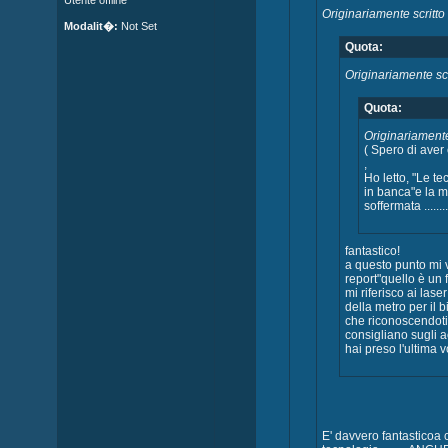
Utente offline
Originariamente scritt
Modalit�:
Not Set
Quota:
Originariamente sc
Quota:
Originariamente
( Spero di aver c
,
Ho letto, "Le t
in banca"e la m
soffermata ..........
fantastico!
a questo punto mi v
report"quello è un 
mi riferisco ai lase
della metro per il bi
che riconoscendoti
consigliano sugli 
hai preso l'ultima volta,
E' davvero fantasticoa 