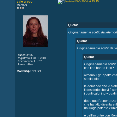
vale greco
Inviato il 5-5-2004 at 15:15
Member
Quota:
Originariamente scritto da lelemo
Quota:
Originariamente scritto da v
Risposte: 95
Quota:
Registrato il: 31-1-2004
Provenienza: LECCE
Originariamente scritto
Utente offline
che fine hanno fatto?
Modalit�:
Not Set
almeno il gruppetto che
spettacolo
le domande che vi siete
il desiderio che vi è sor
i punti caldi individuati
dopo quell'esperienza t
che ha fatto diventare i
un luogo potente x un'
e dell'incontro con Ron