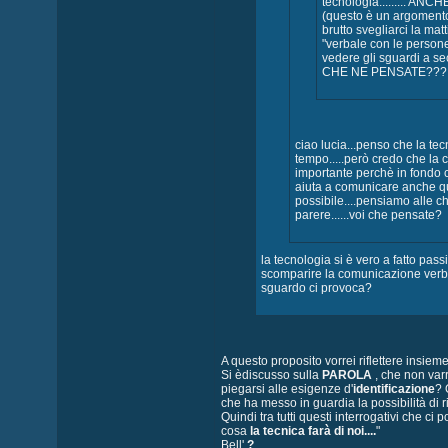
tecnologia......... ANCH
(questo è un argoment
brutto svegliarci la ma
"verbale con le person
vedere gli sguardi a se
CHE NE PENSATE???
ciao lucia...penso che la tec
tempo.....però credo che la
importante perchè in fondo cr
aiuta a comunicare anche qu
possibile....pensiamo alle ch
parere......voi che pensate?
la tecnologia si è vero a fatto pas
scomparire la comunicazione verb
sguardo ci provoca?
A questo proposito vorrei riflettere insieme 
Si èdiscusso sulla
PAROLA
, che non varr
piegarsi alle esigenze d'
identificazione
? 
che ha messo in guardia la possibilità di r
Quindi tra tutti questi interrogativi che 
cosa
la tecnica farà di noi....
"
Bell'
?
.