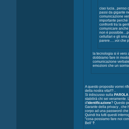
ciao lucia...penso 
passi da gigante ne
comunicazione ver
importante perchè 
confronti tra la gen
comunicare anche 
non è possibile....
cellullari e gli sm
parere......voi che
la tecnologia si è vero 
dobbiamo fare in modo 
comunicazione verbale
emozioni che un sorris
A questo proposito vorrei rif
della nostra vita!!?...
Si èdiscusso sulla
PAROLA
stabilirà chi sei veramente. 
d'
identificazione
? Questo pe
Garante della privacy , che h
corpo ad una password che re
Quindi tra tutti questi inter
"cosa possiamo fare noi con
Bell'
?
.