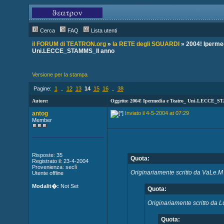
Cerca
FAQ
Lista utenti
il FORUM di TEATRON.org
»
la RETE degli SGUARDI
» 2004! Ipermed
Uni.LECCE_STAMMS_II anno
Versione per la stampa
Pagine:
1
..
12
13
14
15
16
..
38
Autore:
Oggetto: 2004! Ipermedia e Teatro_ Uni.LECCE_
antog
Inviato il 4-5-2004 at 07:29
Member
Risposte: 35
Quota:
Registrato il: 23-4-2004
Provenienza: seclì
Originariamente scritto da VaLe.M
Utente offline
Modalit�:
Not Set
Quota:
Originariamente scritto da 
Quota: