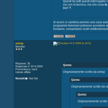
Quindi tra tutti questi interrogat
noi con la tecnica, ma che cosa
la
Bell'
?
.
di sicuro ci cambirà.avremo una casa autom
programmi televisivi potranno accedere ai 
troviamo, comandarei nostri elettrodomesti
antog
Inviato il 4-5-2004 at 16:11
Member
Risposte: 35
Quota:
Registrato il: 23-4-2004
Provenienza: seclì
Originariamente scritto da antog
Utente offline
Modalit�:
Not Set
Quota:
Originariamente scritto da v
Quota:
Originariamente scritto