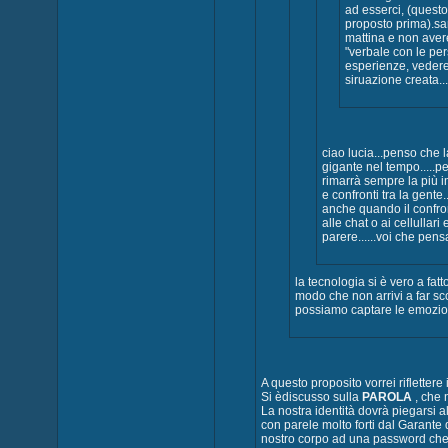
ad esserci, (quest
proposto prima).sar
mattina e non aver
"verbale con le pe
esperienze, vedere
siruazione creata
ciao lucia...penso che 
gigante nel tempo.....
rimarrà sempre la più i
e confronti tra la gente
anche quando il confro
alle chat o ai cellullar
parere......voi che pen
la tecnologia si è vero a fat
modo che non arrivi a far s
possiamo captare le emozion
A questo proposito vorrei riflettere 
Si èdiscusso sulla
PAROLA
, che 
La nostra identità dovrà piegarsi a
con parele molto forti dal Garante d
nostro corpo ad una password che re