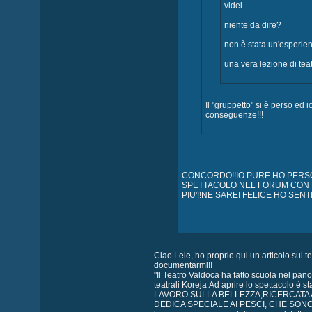
videi
niente da dire?
non è stata un'esperie
una vera lezione di teat
Il "gruppetto" si è perso ed
conseguenze!!!
CONCORDO!!IO PURE HO PERS
SPETTACOLO NEL FORUM CON L'
PIU'!!NE SAREI FELICE HO SENT
Ciao Lele, ho proprio qui un articolo sul 
documentarmi!!
"Il Teatro Valdoca ha fatto scuola nel pa
teatrali Koreja.Ad aprire lo spettacolo è s
LAVORO SULLA BELLEZZA,RICERCATA 
DEDICA SPECIALE AI PESCI, CHE SONO GL