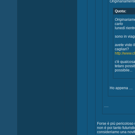
Originariamente
Quota:
Originariame
carlo
lunedì rient
sono in viag
avete visto i
cagliari?
http://www.c
c'è qualcosa
tetaro possib
possibile...
Ho appena ....
.....
Forse è più pericoloso
non è poi tanto futurist
consideriamo una novità)?