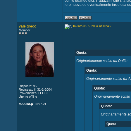
con te quando dici:"I ragazzini che si aff
loro nuova ed eventualmente insidiosa es
vale greco
Inviato il 5-5-2004 at 10:46
Member
Quota:
Originariamente scritto da Duilio
Quota:
Originariamente scritto da A
Risposte: 95
Quota:
Registrato il: 31-1-2004
Provenienza: LECCE
Originariamente scritto
Utente offline
Modalit�:
Not Set
Quota:
Originariamente scr
Quota: