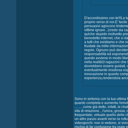
D'accordissimo con te!!!La tv
proprio verso di noi.E' facile
persuasivi agiscono tristem
vittime ignare...(credo sia c
qulche stupido motivetto pres
benedetto internet, che ci da l
a tutti che esistiamo e che 
frustate da mille informazio
regole. Ognuno può decidere
responsabilità ed esponendo
questo avviene in modo liber
nella realtà!(I ragazzini che 
dovrebbero essere guidati, 
eventualmente insidiosa esp
innovazione in quanto comple
esperienza,rendendola anco
Sono in sintonia con la tua ultima
quanto completa e aumenta l'emoti
..........come già detto, infatti, le
vita di relazione....l'unica, grossa
frequentato, virtuale quello delle 
un altro passo avanti verso la rottur
videogiochi: non si vedono, si viv
rischia di far confusione tra reale