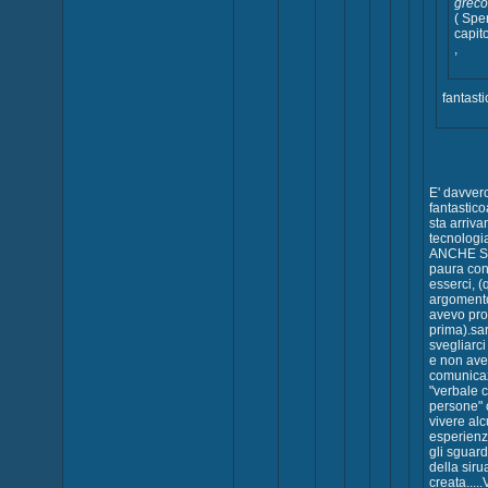
greco
( Spe
capito 
,
fantasti
E' davver
fantastic
sta arriva
tecnologia..
ANCHE SE.
paura con
esserci, 
argoment
avevo pr
prima).sa
svegliarci
e non ave
comunica
"verbale 
persone"
vivere al
esperienz
gli sguar
della sir
creata...