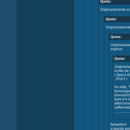
Quota:
Originariamente sc
Quota:
Originariamente
Quota:
Originariame
mignon
Quota:
Originari
scritto da
( Spero di
, Prof.!! )
,
Ho letto, 
tecnologi
biometric
banca"e l
attenzione
soffermat
.................
fantastico!
a questo pun