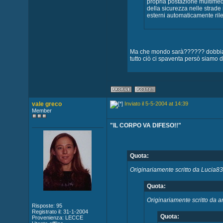
propria postazione multimedi
della sicurezza nelle strade 
esterni automaticamente rile
Ma che mondo sarà?????? dobbiamo 
tutto ciò ci spaventa persò siamo del
vale greco
Inviato il 5-5-2004 at 14:39
Member
"IL CORPO VA DIFESO!!"
Quota:
Originariamente scritto da Lucia8
Quota:
Originariamente scritto da a
Risposte: 95
Registrato il: 31-1-2004
Quota:
Provenienza: LECCE