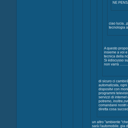
NE PENS
ciao lucia..
tecnologia ab
A questo proposi
insieme a voi e
tecnica della nos
Si èdiscusso s
non varrà .........
di sicuro ci cambi
automatizata, ogni 
dispositvi con moni
programmi televisi
servizzi di interne
potremo, inoltre,o
comandarei nostri 
diretta cosa succe
un altro "ambiente "che 
sarà l'automobile. gia d