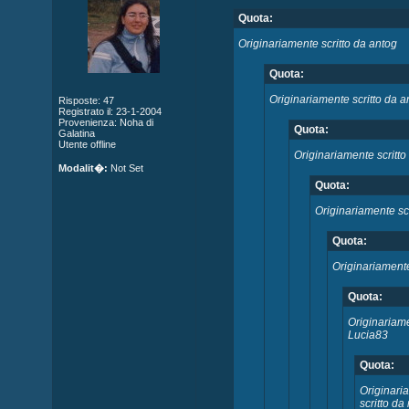
Quota:
Originariamente scritto da antog
Quota:
Originariamente scritto da a
Risposte: 47
Registrato il: 23-1-2004
Provenienza: Noha di
Quota:
Galatina
Utente offline
Originariamente scritto
Modalit�:
Not Set
Quota:
Originariamente sc
Quota:
Originariament
Quota:
Originariame
Lucia83
Quota:
Originari
scritto d