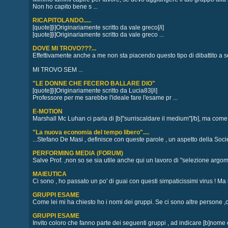
Non ho capito bene s ...
RICAPITOLANDO.....
[quote][i]Originariamente scritto da vale greco[/i]
[quote][i]Originariamente scritto da vale greco ...
DOVE MI TROVO???...
Effettivamente anche a me non sta piacendo questo tipo di dibattito a s
MI TROVO SEM ...
"LE DONNE CHE FECERO BALLARE DIO"
[quote][i]Originariamente scritto da Lucia83[/i]
Professore per me sarebbe l'ideale fare l'esame pr ...
E-MOTION
Marshall Mc Luhan ci parla di [b]"surriscaldare il medium"[/b], ma come 
"La nuova economia del tempo libero"....
...Stefano De Masi , definisce con queste parole , un aspetto della Socie
PERFORMING MEDIA (FORUM)
Salve Prof. ,non so se sia utile anche qui un lavoro di "selezione argom
MAIEUTICA
Ci sono , ho passato un po' di guai con questi simpaticissimi virus ! Ma 
GRUPPI ESAME
Come lei mi ha chiesto ho i nomi dei gruppi. Se ci sono altre persone ,c
GRUPPI ESAME
Invito coloro che fanno parte dei seguenti gruppi , ad indicare [b]nome e