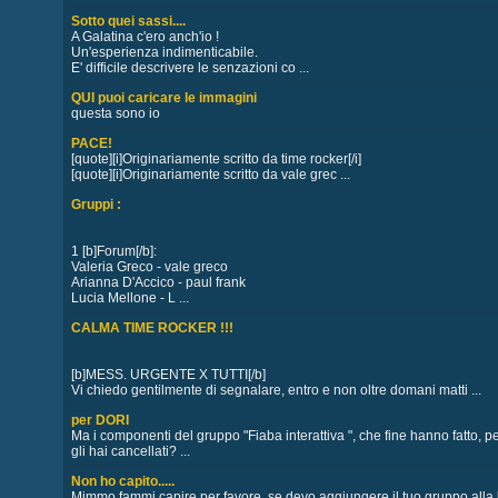
Sotto quei sassi....
A Galatina c'ero anch'io !
Un'esperienza indimenticabile.
E' difficile descrivere le senzazioni co ...
QUI puoi caricare le immagini
questa sono io
PACE!
[quote][i]Originariamente scritto da time rocker[/i]
[quote][i]Originariamente scritto da vale grec ...
Gruppi :
1 [b]Forum[/b]:
Valeria Greco - vale greco
Arianna D'Accico - paul frank
Lucia Mellone - L ...
CALMA TIME ROCKER !!!
[b]MESS. URGENTE X TUTTI[/b]
Vi chiedo gentilmente di segnalare, entro e non oltre domani matti ...
per DORI
Ma i componenti del gruppo "Fiaba interattiva ", che fine hanno fatto, p
gli hai cancellati? ...
Non ho capito.....
Mimmo fammi capire per favore, se devo aggiungere il tuo gruppo alla li