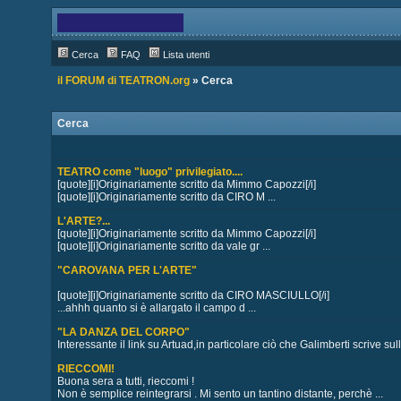
Cerca
FAQ
Lista utenti
il FORUM di TEATRON.org
» Cerca
Cerca
TEATRO come "luogo" privilegiato....
[quote][i]Originariamente scritto da Mimmo Capozzi[/i]
[quote][i]Originariamente scritto da CIRO M ...
L'ARTE?...
[quote][i]Originariamente scritto da Mimmo Capozzi[/i]
[quote][i]Originariamente scritto da vale gr ...
"CAROVANA PER L'ARTE"
[quote][i]Originariamente scritto da CIRO MASCIULLO[/i]
...ahhh quanto si è allargato il campo d ...
"LA DANZA DEL CORPO"
Interessante il link su Artuad,in particolare ciò che Galimberti scrive sull
RIECCOMI!
Buona sera a tutti, rieccomi !
Non è semplice reintegrarsi . Mi sento un tantino distante, perchè ...