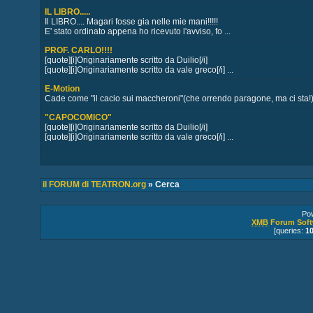
IL LIBRO.....
Il LIBRO.... Magari fosse gia nelle mie mani!!!!!
E' stato ordinato appena ho ricevuto l'avviso, fo ...
PROF. CARLO!!!!
[quote][i]Originariamente scritto da Duilio[/i]
[quote][i]Originariamente scritto da vale greco[/i] ...
E-Motion
Cade come "il cacio sui maccheroni"(che orrendo paragone, ma ci sta!)
"CAPOCOMICO"
[quote][i]Originariamente scritto da Duilio[/i]
[quote][i]Originariamente scritto da vale greco[/i] ...
il FORUM di TEATRON.org
» Cerca
Po
XMB
Forum Soft
[queries:
1