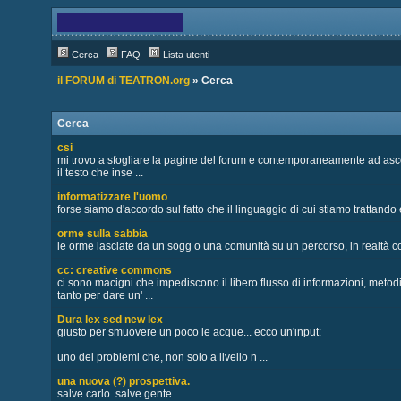
Cerca
FAQ
Lista utenti
il FORUM di TEATRON.org
» Cerca
Cerca
csi
mi trovo a sfogliare la pagine del forum e contemporaneamente ad ascol
il testo che inse ...
informatizzare l'uomo
forse siamo d'accordo sul fatto che il linguaggio di cui stiamo trattando è 
orme sulla sabbia
le orme lasciate da un sogg o una comunità su un percorso, in realtà co
cc: creative commons
ci sono macigni che impediscono il libero flusso di informazioni, metodi
tanto per dare un' ...
Dura lex sed new lex
giusto per smuovere un poco le acque... ecco un'input:
uno dei problemi che, non solo a livello n ...
una nuova (?) prospettiva.
salve carlo. salve gente.