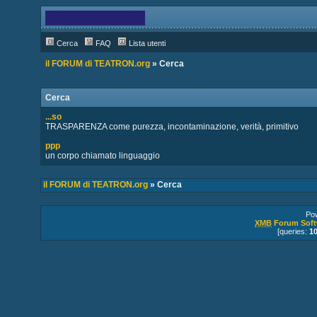
Cerca
FAQ
Lista utenti
il FORUM di TEATRON.org
» Cerca
Cerca
...so
TRASPARENZA come purezza, incontaminazione, verità, primitivo
ppp
un corpo chiamato linguaggio
il FORUM di TEATRON.org
» Cerca
Po
XMB
Forum Soft
[queries:
1