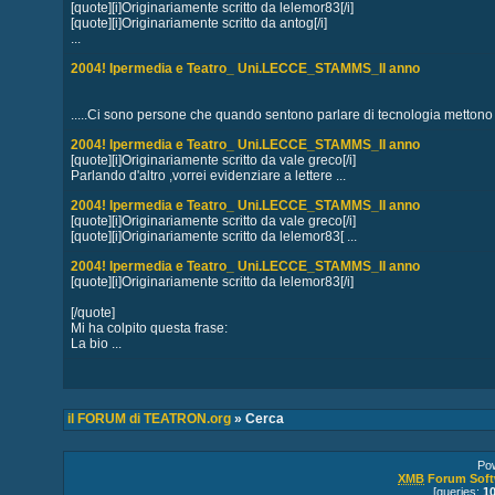
[quote][i]Originariamente scritto da lelemor83[/i]
[quote][i]Originariamente scritto da antog[/i]
...
2004! Ipermedia e Teatro_ Uni.LECCE_STAMMS_II anno
.....Ci sono persone che quando sentono parlare di tecnologia mettono ma
2004! Ipermedia e Teatro_ Uni.LECCE_STAMMS_II anno
[quote][i]Originariamente scritto da vale greco[/i]
Parlando d'altro ,vorrei evidenziare a lettere ...
2004! Ipermedia e Teatro_ Uni.LECCE_STAMMS_II anno
[quote][i]Originariamente scritto da vale greco[/i]
[quote][i]Originariamente scritto da lelemor83[ ...
2004! Ipermedia e Teatro_ Uni.LECCE_STAMMS_II anno
[quote][i]Originariamente scritto da lelemor83[/i]
[/quote]
Mi ha colpito questa frase:
La bio ...
il FORUM di TEATRON.org
» Cerca
Po
XMB
Forum Soft
[queries:
1