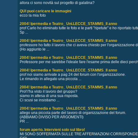
allora ci sono novità sul progetto di galatina?
QUI puoi caricare le immagini
ecco la mia foto
2004! Ipermedia e Teatro_ Uni.LECCE_STAMMS_II anno
prof Carlo ho eliminato tutte le foto e le parti "ripetute" e ho riportato tutt
Sp ...
2004! Ipermedia e Teatro_ Uni.LECCE_STAMMS_II anno
professore ho fatto il lavoro che ci aveva chiesto per l'organizzazione d
(Ho aggiunto le ...
2004! Ipermedia e Teatro_ Uni.LECCE_STAMMS_II anno
Professore per me sarebbe l'ideale fare l'esame prima delle dieci perch
2004! Ipermedia e Teatro_ Uni.LECCE_STAMMS_II anno
prof noi siamo arrivate a pag 24 del forum con l'organizzazione.
Le rimando in allegato una piccola ...
2004! Ipermedia e Teatro_ Uni.LECCE_STAMMS_II anno
Prof l'ha visto il lavoro del gruppo?
siamo in attesa di una sua risposta.
Ci scusi se insistiamo ...
2004! Ipermedia e Teatro_ Uni.LECCE_STAMMS_II anno
allego una piccola parte del lavoro di organizzazione del forum.
(ABBIAMO DIVISO PER ARGOMENTI)
PR ...
forum aperto. Intervieni solo sul libro!
MI SONO SOFFERMATA SULLE TRE AFFERMAZIONI CORRISPONDENT