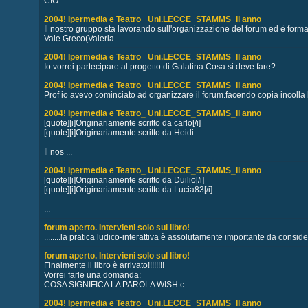
CIO' ...
2004! Ipermedia e Teatro_ Uni.LECCE_STAMMS_II anno
Il nostro gruppo sta lavorando sull'organizzazione del forum ed è forma
Vale Greco(Valeria ...
2004! Ipermedia e Teatro_ Uni.LECCE_STAMMS_II anno
Io vorrei partecipare al progetto di Galatina.Cosa si deve fare?
2004! Ipermedia e Teatro_ Uni.LECCE_STAMMS_II anno
Prof io avevo cominciato ad organizzare il forum.facendo copia incolla l'
2004! Ipermedia e Teatro_ Uni.LECCE_STAMMS_II anno
[quote][i]Originariamente scritto da carlo[/i]
[quote][i]Originariamente scritto da Heidi
Il nos ...
2004! Ipermedia e Teatro_ Uni.LECCE_STAMMS_II anno
[quote][i]Originariamente scritto da Duilio[/i]
[quote][i]Originariamente scritto da Lucia83[/i]
...
forum aperto. Intervieni solo sul libro!
........la pratica ludico-interattiva è assolutamente importante da conside
forum aperto. Intervieni solo sul libro!
Finalmente il libro è arrivato!!!!!!!!
Vorrei farle una domanda:
COSA SIGNIFICA LA PAROLA WISH c ...
2004! Ipermedia e Teatro_ Uni.LECCE_STAMMS_II anno