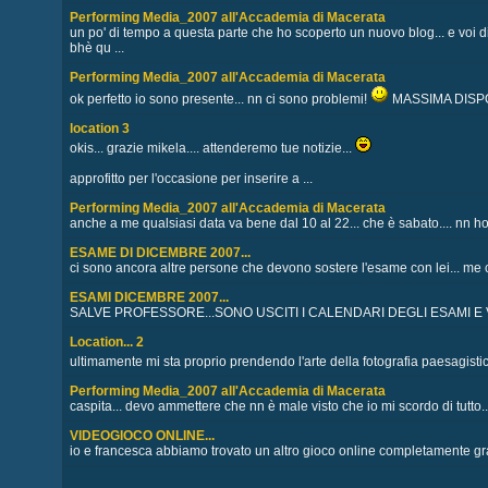
Performing Media_2007 all'Accademia di Macerata
un po' di tempo a questa parte che ho scoperto un nuovo blog... e voi dir
bhè qu ...
Performing Media_2007 all'Accademia di Macerata
ok perfetto io sono presente... nn ci sono problemi!
MASSIMA DISPO
location 3
okis... grazie mikela.... attenderemo tue notizie...
approfitto per l'occasione per inserire a ...
Performing Media_2007 all'Accademia di Macerata
anche a me qualsiasi data va bene dal 10 al 22... che è sabato.... nn ho 
ESAME DI DICEMBRE 2007...
ci sono ancora altre persone che devono sostere l'esame con lei... m
ESAMI DICEMBRE 2007...
SALVE PROFESSORE...SONO USCITI I CALENDARI DEGLI ESAMI E V
Location... 2
ultimamente mi sta proprio prendendo l'arte della fotografia paesagistic
Performing Media_2007 all'Accademia di Macerata
caspita... devo ammettere che nn è male visto che io mi scordo di tutto..
VIDEOGIOCO ONLINE...
io e francesca abbiamo trovato un altro gioco online completamente grati