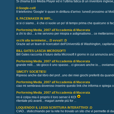
Si chiama Eco Media Player ed è l’ultima fatica di un inventore inglese, 
il Google-cell!
Il telefonino 'Google' è quasi in dirittura d'arrivo: lunedì prossimo al Mo
IL PACEMAKER IN WIFI...
si si ci siamo... è che ci vuole un po' di tempo prima che qualcuno si fac
Performing Media_2007 all'Accademia di Macerata
a chi lo dici... a me servono per miopia e astigmatismo... ce metteranno
occhi alla terminetor... :D evvai!! :D
Grazie ad un team di ricercatori dell'Università di Washington, capitanat
BILL GATES LASCIA MICROSOFT!
Bill Gates racconta il futuro della Microsoft il giorno in cui annuncia anch
Performing Media_2007 all'Accademia di Macerata
grande milli.... sto gioco è uno spasso... ci giocavo anche io.... ovviame
SIMCITY SOCIETIES!
Ripreso anche dal libro del prof...uno dei miei giochi preferiti da quando
Performing Media_2007 all'Accademia di Macerata
ciao mi sembrava doveroso inserire questo link che informa e spiega con
Performing Media_2007 all'Accademia di Macerata
nn è colpa mia è proprio il loro server è KO!
ritentate più avanti... magari avrete più for ...
LOQUENDO! IL LEGGI SCRITTURA INTERATTIVO! :D
CIAO... sfuticchiando per la rete ho trovato un sito che vi permette di dare