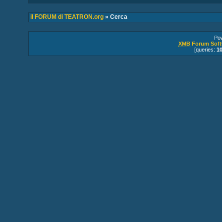
il FORUM di TEATRON.org
» Cerca
Po
XMB
Forum Soft
[queries:
1