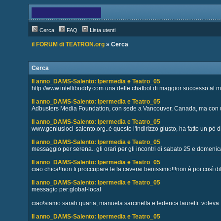
Cerca
FAQ
Lista utenti
il FORUM di TEATRON.org
» Cerca
Cerca
II anno_DAMS-Salento: Ipermedia e Teatro_05
http://www.intellibuddy.com una delle chatbot di maggior successo al mon
II anno_DAMS-Salento: Ipermedia e Teatro_05
Adbusters Media Foundation, con sede a Vancouver, Canada, ma con una 
II anno_DAMS-Salento: Ipermedia e Teatro_05
www.geniusloci-salento.org..è questo l'indirizzo giusto, ha fatto un pò di
II anno_DAMS-Salento: Ipermedia e Teatro_05
messaggio per serena.. gli orari per gli incontri di sabato 25 e domenica 
II anno_DAMS-Salento: Ipermedia e Teatro_05
ciao chica!!non ti proccupare te la caverai benissimo!!!non è poi così diff
II anno_DAMS-Salento: Ipermedia e Teatro_05
messagio per:global-local
ciao!siamo sarah quarta, manuela sarcinella e federica lauretti..voleva .
II anno_DAMS-Salento: Ipermedia e Teatro_05