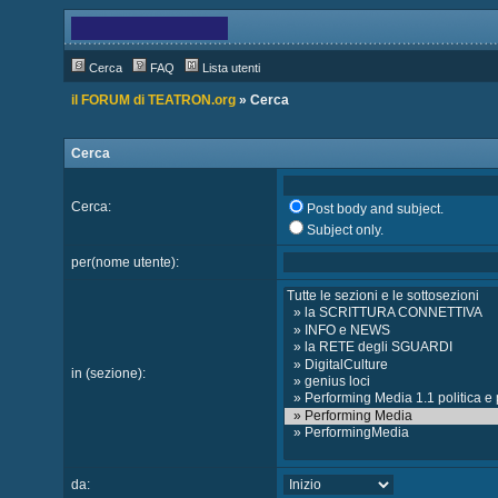
Cerca
FAQ
Lista utenti
il FORUM di TEATRON.org
» Cerca
Cerca
Cerca:
Post body and subject.
Subject only.
per(nome utente):
in (sezione):
da: