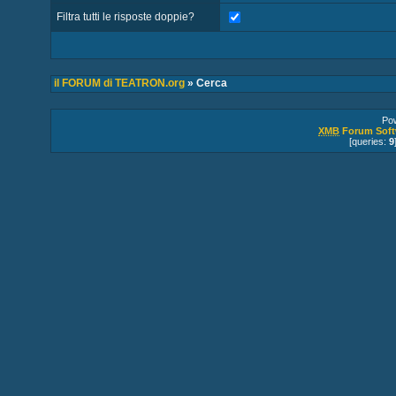
Filtra tutti le risposte doppie?
il FORUM di TEATRON.org
» Cerca
Po
XMB
Forum Soft
[queries:
9