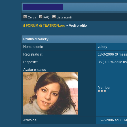
Cerca
FAQ
Lista utenti
il FORUM di TEATRON.org
» Vedi profilo
Profilo di valery
Nome utente
valery
Registrato il:
13-3-2006 (0 messa
Risposte:
36 (0.39% delle risp
Avatar e status
Member
Attivo dal:
15-7-2006 at 00:1