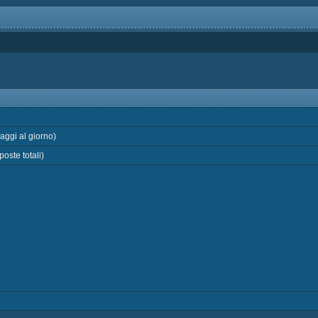
ggi al giorno)
oste totali)
4