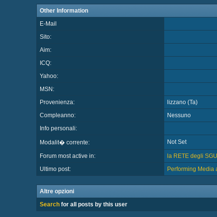
Other Information
E-Mail
Sito:
Aim:
ICQ:
Yahoo:
MSN:
Provenienza:
lizzano (Ta)
Compleanno:
Nessuno
Info personali:
Not Set
Modalit� corrente:
Forum most active in:
la RETE degli SG
Ultimo post:
Performing Media a
Altre opzioni
Search
for all posts by this user