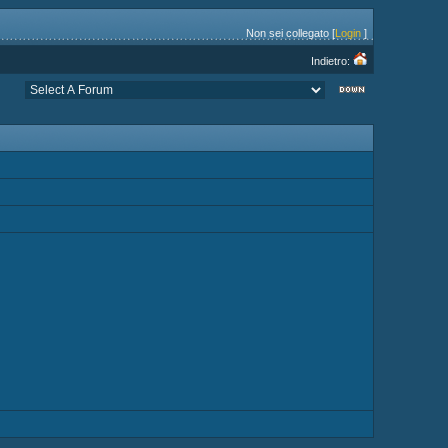
Non sei collegato [
Login
]
Indietro: