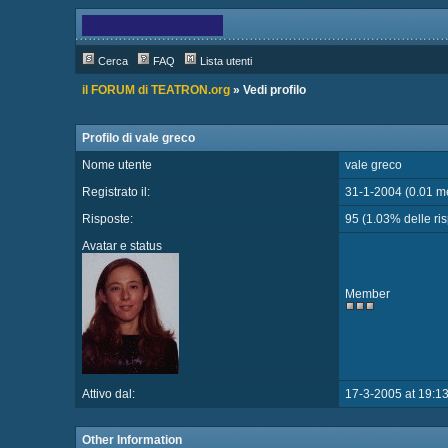
Cerca
FAQ
Lista utenti
il FORUM di TEATRON.org
» Vedi profilo
Profilo di vale greco
Nome utente
vale greco
Registrato il:
31-1-2004 (0.01 me
Risposte:
95 (1.03% delle risp
Avatar e status
Member
Attivo dal:
17-3-2005 at 19:1
Other Information