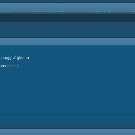
ssaggi al giorno)
oste totali)
3