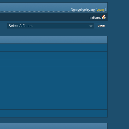
Non sei collegato [
Login
]
Indietro: