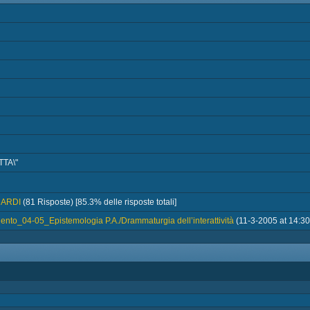
TA\"
UARDI
(81 Risposte) [85.3% delle risposte totali]
nto_04-05_Epistemologia P.A./Drammaturgia dell’interattività
(11-3-2005 at 14:30