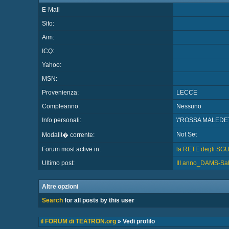
E-Mail
Sito:
Aim:
ICQ:
Yahoo:
MSN:
Provenienza:
LECCE
Compleanno:
Nessuno
Info personali:
\"ROSSA MALEDET
Not Set
Modalit� corrente:
Forum most active in:
la RETE degli SG
Ultimo post:
III anno_DAMS-Sale
Altre opzioni
Search
for all posts by this user
il FORUM di TEATRON.org
» Vedi profilo