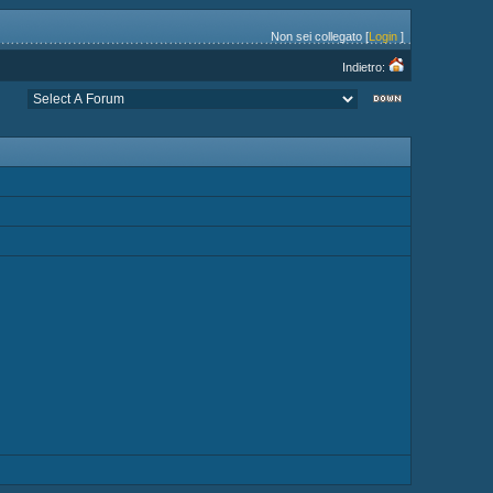
Non sei collegato [
Login
]
Indietro: