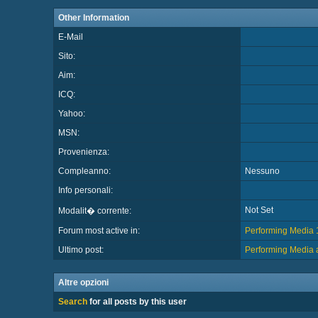
Other Information
E-Mail
Sito:
Aim:
ICQ:
Yahoo:
MSN:
Provenienza:
Compleanno:
Nessuno
Info personali:
Not Set
Modalit� corrente:
Forum most active in:
Performing Media 1.
Ultimo post:
Performing Media a
Altre opzioni
Search
for all posts by this user