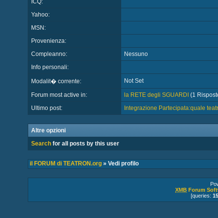
ICQ:
Yahoo:
MSN:
Provenienza:
Compleanno:
Nessuno
Info personali:
Not Set
Modalit� corrente:
Forum most active in:
la RETE degli SGUARDI
(1 Risposte
Ultimo post:
Integrazione Partecipata:quale teat
Altre opzioni
Search
for all posts by this user
il FORUM di TEATRON.org
» Vedi profilo
Po
XMB
Forum Soft
[queries:
1