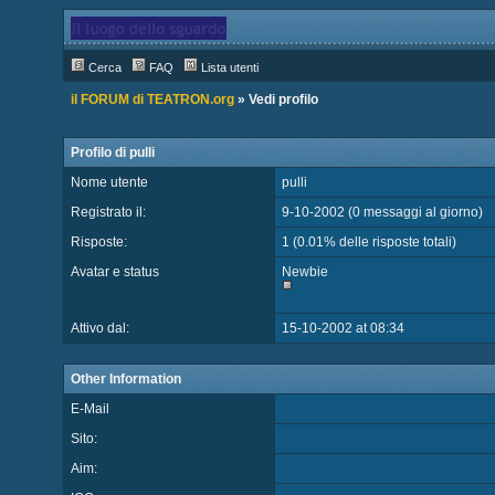
Cerca
FAQ
Lista utenti
il FORUM di TEATRON.org
» Vedi profilo
Profilo di pulli
Nome utente
pulli
Registrato il:
9-10-2002 (0 messaggi al giorno)
Risposte:
1 (0.01% delle risposte totali)
Avatar e status
Newbie
Attivo dal:
15-10-2002 at 08:34
Other Information
E-Mail
Sito:
Aim: