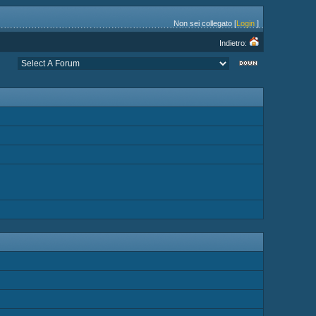
Non sei collegato [
Login
]
Indietro: