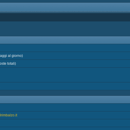
ggi al giorno)
ste totali)
2
lrimbalzo.it