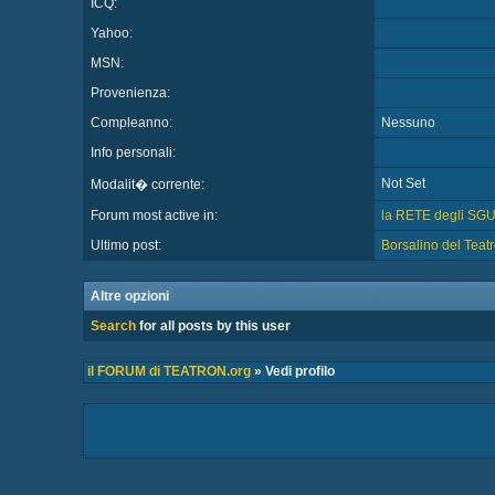
ICQ:
Yahoo:
MSN:
Provenienza:
Compleanno:
Nessuno
Info personali:
Not Set
Modalit� corrente:
Forum most active in:
la RETE degli SG
Ultimo post:
Borsalino del Teat
Altre opzioni
Search
for all posts by this user
il FORUM di TEATRON.org
» Vedi profilo