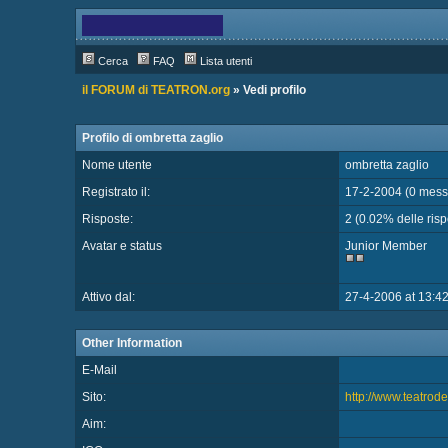
Cerca
FAQ
Lista utenti
il FORUM di TEATRON.org
» Vedi profilo
Profilo di ombretta zaglio
Nome utente
ombretta zaglio
Registrato il:
17-2-2004 (0 messa
Risposte:
2 (0.02% delle rispo
Avatar e status
Junior Member
Attivo dal:
27-4-2006 at 13:4
Other Information
E-Mail
Sito:
http://www.teatrode
Aim: