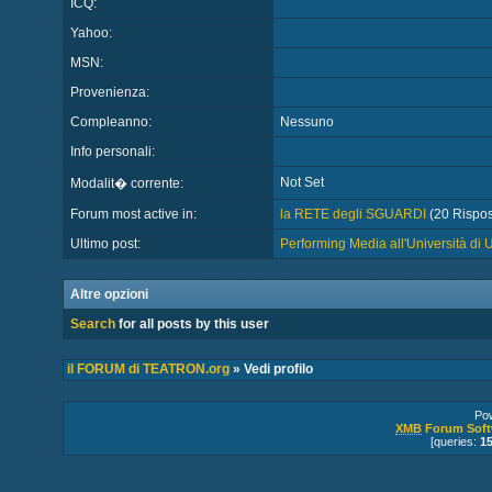
ICQ:
Yahoo:
MSN:
Provenienza:
Compleanno:
Nessuno
Info personali:
Not Set
Modalit� corrente:
Forum most active in:
la RETE degli SGUARDI
(20 Rispost
Ultimo post:
Performing Media all'Università di
Altre opzioni
Search
for all posts by this user
il FORUM di TEATRON.org
» Vedi profilo
Po
XMB
Forum Soft
[queries:
1