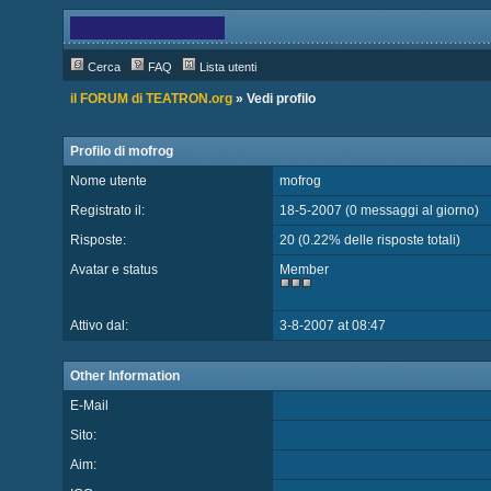
Cerca
FAQ
Lista utenti
il FORUM di TEATRON.org
» Vedi profilo
Profilo di mofrog
Nome utente
mofrog
Registrato il:
18-5-2007 (0 messaggi al giorno)
Risposte:
20 (0.22% delle risposte totali)
Avatar e status
Member
Attivo dal:
3-8-2007 at 08:47
Other Information
E-Mail
Sito:
Aim: