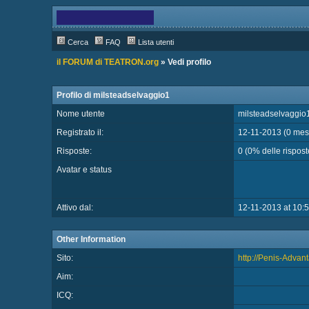
Cerca
FAQ
Lista utenti
il FORUM di TEATRON.org
» Vedi profilo
Profilo di milsteadselvaggio1
Nome utente
milsteadselvaggio
Registrato il:
12-11-2013 (0 mess
Risposte:
0 (0% delle risposte
Avatar e status
Attivo dal:
12-11-2013 at 10:
Other Information
Sito:
http://Penis-Adva
Aim:
ICQ: