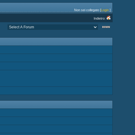
Non sei collegato [
Login
]
Indietro: