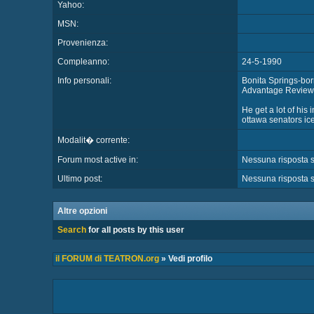
Yahoo:
MSN:
Provenienza:
Compleanno:
24-5-1990
Info personali:
Bonita Springs-born
Advantage Reviews
He get a lot of his 
ottawa senators i
Modalit� corrente:
Forum most active in:
Nessuna risposta s
Ultimo post:
Nessuna risposta s
Altre opzioni
Search
for all posts by this user
il FORUM di TEATRON.org
» Vedi profilo