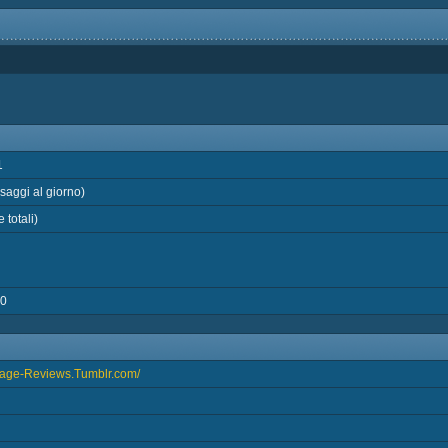
1
aggi al giorno)
 totali)
50
ntage-Reviews.Tumblr.com/