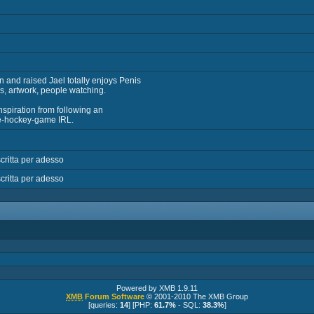
 and raised Jael totally enjoys Penis
, artwork, people watching.
inspiration from following an
ce-hockey-game IRL.
critta per adesso
critta per adesso
Powered by XMB 1.9.11
XMB
Forum Software
© 2001-2010 The XMB Group
[queries:
14
] [PHP:
61.7%
- SQL:
38.3%
]