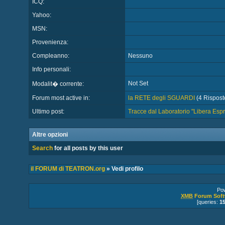
ICQ:
Yahoo:
MSN:
Provenienza:
Compleanno:
Nessuno
Info personali:
Not Set
Modalit� corrente:
Forum most active in:
la RETE degli SGUARDI
(4 Risposte
Ultimo post:
Tracce dal Laboratorio "Libera Esp
Altre opzioni
Search
for all posts by this user
il FORUM di TEATRON.org
» Vedi profilo
Po
XMB
Forum Soft
[queries:
1