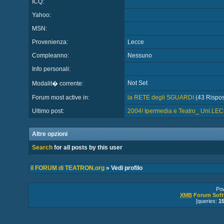
ICQ:
Yahoo:
MSN:
Provenienza:
Lecce
Compleanno:
Nessuno
Info personali:
Not Set
Modalit� corrente:
Forum most active in:
la RETE degli SGUARDI
(43 Rispost
Ultimo post:
2004! Ipermedia e Teatro_ Uni.L
Altre opzioni
Search
for all posts by this user
il FORUM di TEATRON.org
» Vedi profilo
Po
XMB
Forum Soft
[queries:
1