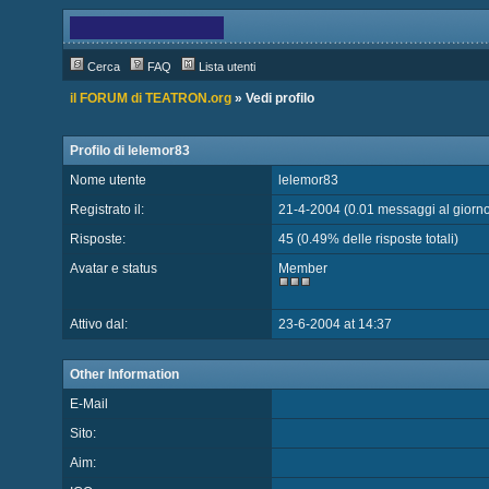
Cerca
FAQ
Lista utenti
il FORUM di TEATRON.org
» Vedi profilo
Profilo di lelemor83
Nome utente
lelemor83
Registrato il:
21-4-2004 (0.01 messaggi al giorno
Risposte:
45 (0.49% delle risposte totali)
Avatar e status
Member
Attivo dal:
23-6-2004 at 14:37
Other Information
E-Mail
Sito:
Aim: