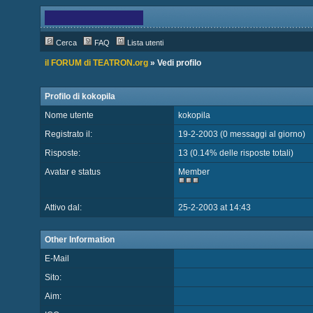
Cerca
FAQ
Lista utenti
il FORUM di TEATRON.org
» Vedi profilo
Profilo di kokopila
Nome utente
kokopila
Registrato il:
19-2-2003 (0 messaggi al giorno)
Risposte:
13 (0.14% delle risposte totali)
Avatar e status
Member
Attivo dal:
25-2-2003 at 14:43
Other Information
E-Mail
Sito:
Aim: