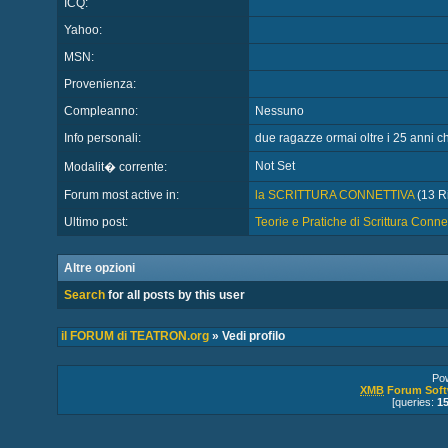
ICQ:
Yahoo:
MSN:
Provenienza:
Compleanno:
Nessuno
Info personali:
due ragazze ormai oltre i 25 anni c
Not Set
Modalit� corrente:
Forum most active in:
la SCRITTURA CONNETTIVA
(13 Ri
Ultimo post:
Teorie e Pratiche di Scrittura Conn
Altre opzioni
Search
for all posts by this user
il FORUM di TEATRON.org
» Vedi profilo
Po
XMB
Forum Soft
[queries:
1