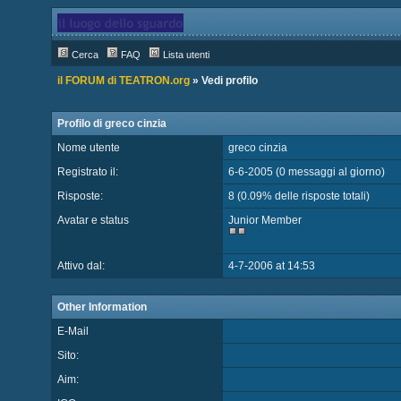
Cerca
FAQ
Lista utenti
il FORUM di TEATRON.org
» Vedi profilo
Profilo di greco cinzia
Nome utente
greco cinzia
Registrato il:
6-6-2005 (0 messaggi al giorno)
Risposte:
8 (0.09% delle risposte totali)
Avatar e status
Junior Member
Attivo dal:
4-7-2006 at 14:53
Other Information
E-Mail
Sito:
Aim: