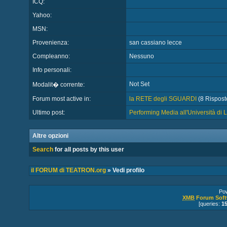
ICQ:
Yahoo:
MSN:
Provenienza:
san cassiano lecce
Compleanno:
Nessuno
Info personali:
Not Set
Modalit� corrente:
Forum most active in:
la RETE degli SGUARDI
(8 Risposte
Ultimo post:
Performing Media all'Università di
Altre opzioni
Search
for all posts by this user
il FORUM di TEATRON.org
» Vedi profilo
Po
XMB
Forum Soft
[queries:
1