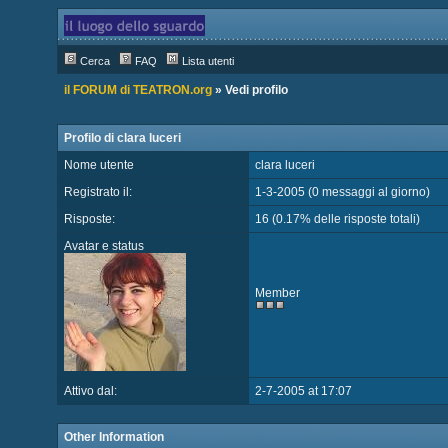
Cerca
FAQ
Lista utenti
il FORUM di TEATRON.org
» Vedi profilo
Profilo di clara luceri
Nome utente
clara luceri
Registrato il:
1-3-2005 (0 messaggi al giorno)
Risposte:
16 (0.17% delle risposte totali)
Avatar e status
Member
Attivo dal:
2-7-2005 at 17:07
Other Information