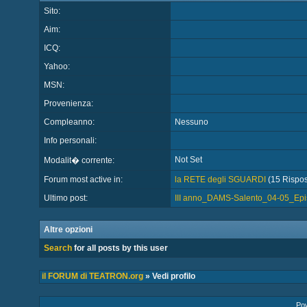
Sito:
Aim:
ICQ:
Yahoo:
MSN:
Provenienza:
Compleanno:
Nessuno
Info personali:
Not Set
Modalit� corrente:
Forum most active in:
la RETE degli SGUARDI
(15 Rispost
Ultimo post:
III anno_DAMS-Salento_04-05_Episte
Altre opzioni
Search
for all posts by this user
il FORUM di TEATRON.org
» Vedi profilo
Po