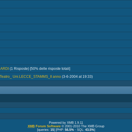
UARDI
(1 Risposte) [50% delle risposte totali]
e Teatro_ Uni.LECCE_STAMMS_II anno
(3-6-2004 at 19:33)
Powered by XMB 1.9.11
XMB
Forum Software
© 2001-2010 The XMB Group
[queries:
15
] [PHP:
56.5%
- SQL:
43.5%
]