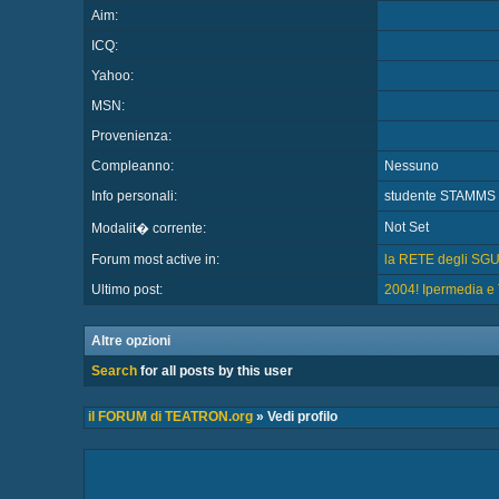
Aim:
ICQ:
Yahoo:
MSN:
Provenienza:
Compleanno:
Nessuno
Info personali:
studente STAMMS
Not Set
Modalit� corrente:
Forum most active in:
la RETE degli SG
Ultimo post:
2004! Ipermedia 
Altre opzioni
Search
for all posts by this user
il FORUM di TEATRON.org
» Vedi profilo