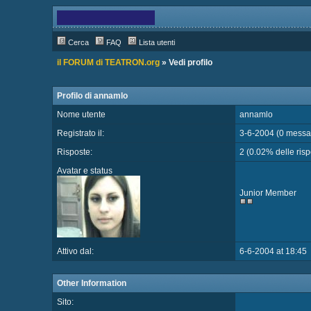
Cerca
FAQ
Lista utenti
il FORUM di TEATRON.org
» Vedi profilo
Profilo di annamlo
Nome utente
annamlo
Registrato il:
3-6-2004 (0 messag
Risposte:
2 (0.02% delle rispo
Avatar e status
Junior Member
Attivo dal:
6-6-2004 at 18:45
Other Information
Sito: