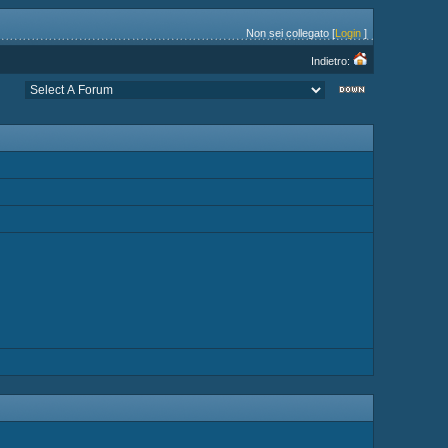
Non sei collegato [
Login
]
Indietro: