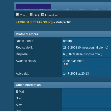
Cerca
FAQ
Lista utenti
il FORUM di TEATRON.org
» Vedi profilo
Profilo di ambra
Nome utente
ambra
Registrato il:
28-2-2003 (0 messaggi al giorno)
Risposte:
6 (0.07% delle risposte totali)
Avatar e status
Junior Member
Attivo dal:
14-7-2003 at 20:13
Other Information
E-Mail
Sito:
Aim: