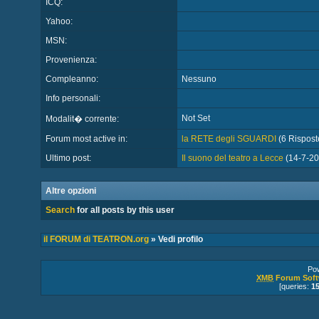
ICQ:
Yahoo:
MSN:
Provenienza:
Compleanno:
Nessuno
Info personali:
Not Set
Modalit� corrente:
Forum most active in:
la RETE degli SGUARDI
(6 Risposte
Ultimo post:
Il suono del teatro a Lecce
(14-7-20
Altre opzioni
Search
for all posts by this user
il FORUM di TEATRON.org
» Vedi profilo
Po
XMB
Forum Soft
[queries:
1