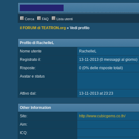
Cerca
FAQ
Lista utenti
il FORUM di TEATRON.org
» Vedi profilo
Profilo di RachelleL
Nome utente
RachelleL
Registrato il:
13-11-2013 (0 messaggi al giorno)
Risposte:
0 (0% delle risposte totali)
Avatar e status
Attivo dal:
13-11-2013 at 23:23
Other Information
Sito:
http://www.cubicgems.co.th/
Aim:
ICQ: