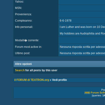
Yahoo:
MSN:
Provenienza:
Compleanno:
6-6-1978
Info personali:
I am Luther and was born on 10 D
My hobbies are Audiophilia and Roc
Modalit� corrente:
Forum most active in:
Nessuna risposta scritta per adess
Ultimo post:
Nessuna risposta scritta per adess
Altre opzioni
Search
for all posts by this user
il FORUM di TEATRON.org
» Vedi profilo
Po
XMB
Forum Soft
[queries:
1