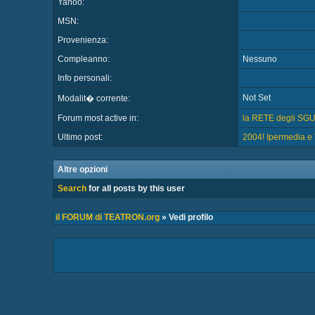
Yahoo:
MSN:
Provenienza:
Compleanno:
Nessuno
Info personali:
Not Set
Modalit� corrente:
Forum most active in:
la RETE degli SG
Ultimo post:
2004! Ipermedia 
Altre opzioni
Search
for all posts by this user
il FORUM di TEATRON.org
» Vedi profilo