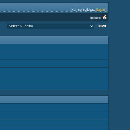
Non sei collegato [
Login
]
Indietro: