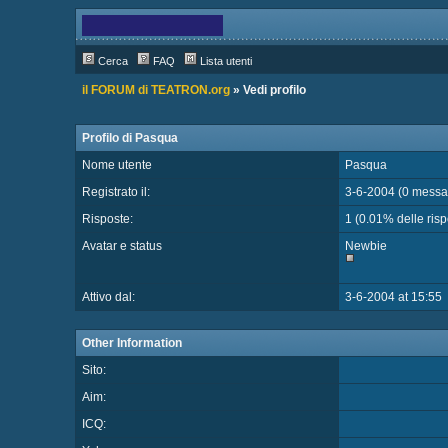
Cerca
FAQ
Lista utenti
il FORUM di TEATRON.org
» Vedi profilo
Profilo di Pasqua
Nome utente
Pasqua
Registrato il:
3-6-2004 (0 messag
Risposte:
1 (0.01% delle rispo
Avatar e status
Newbie
Attivo dal:
3-6-2004 at 15:55
Other Information
Sito:
Aim:
ICQ: