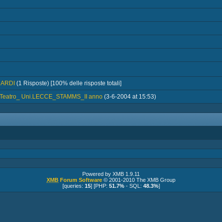
UARDI
(1 Risposte) [100% delle risposte totali]
e Teatro_ Uni.LECCE_STAMMS_II anno
(3-6-2004 at 15:53)
Powered by XMB 1.9.11
XMB
Forum Software
© 2001-2010 The XMB Group
[queries:
15
] [PHP:
51.7%
- SQL:
48.3%
]