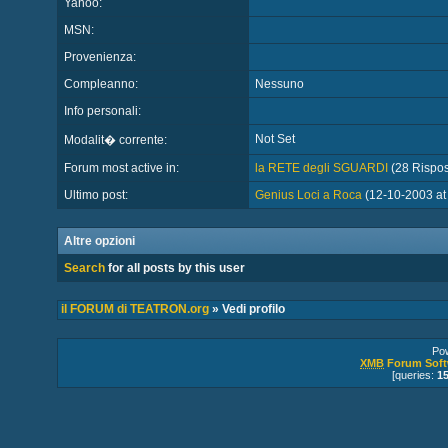
Yahoo:
MSN:
Provenienza:
Compleanno:
Nessuno
Info personali:
Not Set
Modalit� corrente:
Forum most active in:
la RETE degli SGUARDI
(28 Rispost
Ultimo post:
Genius Loci a Roca
(12-10-2003 at
Altre opzioni
Search
for all posts by this user
il FORUM di TEATRON.org
» Vedi profilo
Po
XMB
Forum Soft
[queries:
1