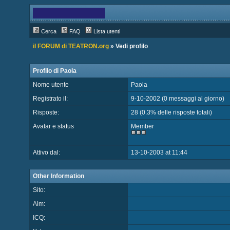
Cerca
FAQ
Lista utenti
il FORUM di TEATRON.org
» Vedi profilo
Profilo di Paola
Nome utente
Paola
Registrato il:
9-10-2002 (0 messaggi al giorno)
Risposte:
28 (0.3% delle risposte totali)
Avatar e status
Member
Attivo dal:
13-10-2003 at 11:44
Other Information
Sito:
Aim:
ICQ: