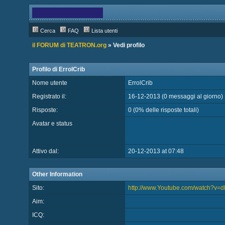
Cerca
FAQ
Lista utenti
il FORUM di TEATRON.org
» Vedi profilo
Profilo di ErrolCrib
Nome utente
ErrolCrib
Registrato il:
16-12-2013 (0 messaggi al giorno)
Risposte:
0 (0% delle risposte totali)
Avatar e status
Attivo dal:
20-12-2013 at 07:48
Other Information
Sito:
http://www.Youtube.com/watch?v
Aim:
ICQ: