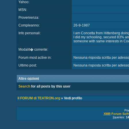
Yahoo:
MSN:
Provenienza:
Compleanno:
26-9-1987
Info personali:
I am Concetta from Hittenberg doin
I did my schooling, secured 83% an
someone with same interests in Co
Modalit� corrente:
Forum most active in:
Nessuna risposta scritta per adess
Ultimo post:
Nessuna risposta scritta per adess
Altre opzioni
Search
for all posts by this user
il FORUM di TEATRON.org
» Vedi profilo
Po
XMB
Forum Soft
[queries:
1