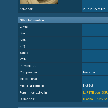
Attivo dal:
21-7-2005 at 13:1
Other Information
E-Mail
Sito:
Aim:
ICQ:
Yahoo:
MSN:
Provenienza:
Compleanno:
Nessuno
Info personali:
Not Set
Modalit� corrente:
Forum most active in:
la RETE degli SG
Ultimo post:
III anno_DAMS-Sale