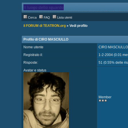
Cerca
FAQ
Lista utenti
il FORUM di TEATRON.org
» Vedi profilo
Profilo di CIRO MASCIULLO
Nome utente
CIRO MASCIULLO
Registrato il:
1-2-2004 (0.01 mes
Risposte:
51 (0.55% delle risp
Avatar e status
Member