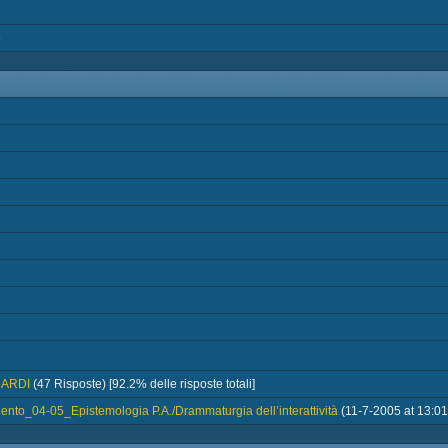
6
UARDI
(47 Risposte) [92.2% delle risposte totali]
nto_04-05_Epistemologia P.A./Drammaturgia dell’interattività
(11-7-2005 at 13:01