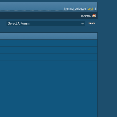
Non sei collegato [
Login
]
Indietro: